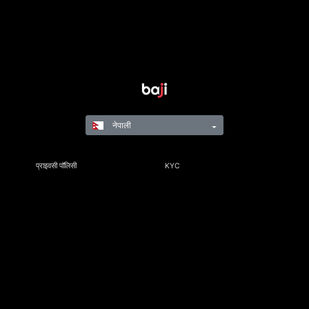
नेपाली
प्राइवसी पॉलिसी
KYC
नियम र नियमहरू
नियम तथा सर्त
जिम्मेवार गेमिङ
©Copyright 2021-24