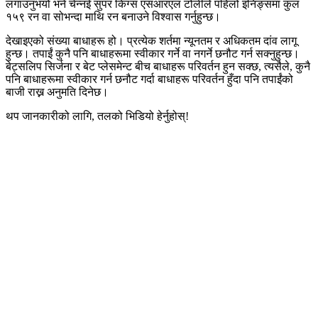
लगाउनुभयो भने चेन्नई सुपर किंग्स एसआरएल टोलीले पहिलो इनिङ्समा कुल
१५९ रन वा सोभन्दा माथि रन बनाउने विश्वास गर्नुहुन्छ।
देखाइएको संख्या बाधाहरू हो। प्रत्येक शर्तमा न्यूनतम र अधिकतम दांव लागू
हुन्छ। तपाईं कुनै पनि बाधाहरूमा स्वीकार गर्ने वा नगर्ने छनौट गर्न सक्नुहुन्छ।
बेट्सलिप सिर्जना र बेट प्लेसमेन्ट बीच बाधाहरू परिवर्तन हुन सक्छ, त्यसैले, कुनै
पनि बाधाहरूमा स्वीकार गर्न छनौट गर्दा बाधाहरू परिवर्तन हुँदा पनि तपाईंको
बाजी राख्न अनुमति दिनेछ।
थप जानकारीको लागि, तलको भिडियो हेर्नुहोस्!