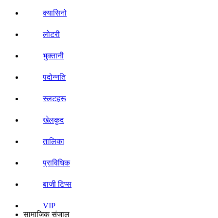
क्यासिनो
लोटरी
भुक्तानी
पदोन्नति
स्लटहरू
खेलकुद
तालिका
प्राविधिक
बाजी टिप्स
VIP
सामाजिक संजाल