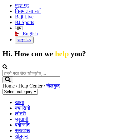
मद्दत गृह
नियम तथा सर्त
Baji Live
BJ Sports
भाषा
English
साइन अप
Hi. How can we
help
you?
Home
/
Help Center
/
खेलकुद
खाता
क्यासिनो
लोटरी
भुक्तानी
पदोन्नति
स्लटहरू
खेलकुद