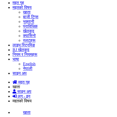
मद्दत गृह
मद्दतको विषय
खाता
बाजी टिप्स
भुक्तानी
प्राविधिक
खेलकुद
क्यासिनो
स्लटहरू
लाइभ स्ट्रिमिङ
BJ खेलकुद
नियम र नियमहरू
भाषा
English
नेपाली
साइन अप
मद्दत गृह
खाता
साइन अप
लग - इन
मद्दतको विषय
खाता