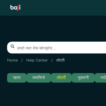
Skip
to
content
Home
/
Help Center
/
लोटरी
खाता
क्यासिनो
लोटरी
भुक्तानी
पदो