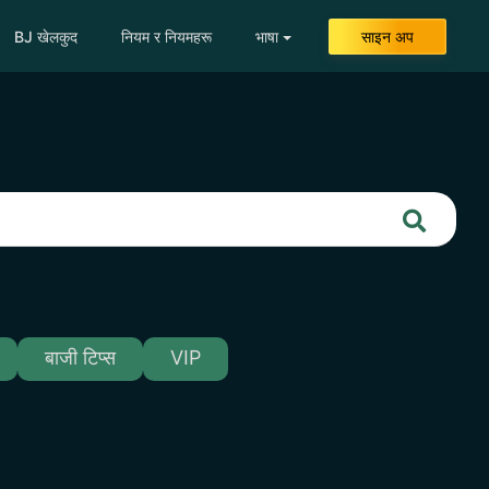
BJ खेलकुद
नियम र नियमहरू
भाषा
साइन अप
बाजी टिप्स
VIP