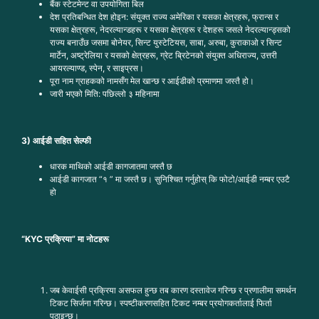
बैंक स्टेटमेन्ट वा उपयोगिता बिल
देश प्रतिबन्धित देश होइन: संयुक्त राज्य अमेरिका र यसका क्षेत्रहरू, फ्रान्स र
यसका क्षेत्रहरू, नेदरल्यान्डहरू र यसका क्षेत्रहरू र देशहरू जसले नेदरल्यान्ड्सको
राज्य बनाउँछ जसमा बोनेयर, सिन्ट युस्टेटियस, साबा, अरुबा, कुराकाओ र सिन्ट
मार्टेन, अष्ट्रेलिया र यसको क्षेत्रहरू, ग्रेट ब्रिटेनको संयुक्त अधिराज्य, उत्तरी
आयरल्याण्ड, स्पेन, र साइप्रस।
पूरा नाम ग्राहकको नामसँग मेल खान्छ र आईडीको प्रमाणमा जस्तै हो।
जारी भएको मिति: पछिल्लो ३ महिनामा
3) आईडी सहित सेल्फी
धारक माथिको आईडी कागजातमा जस्तै छ
आईडी कागजात “१ ” मा जस्तै छ। सुनिश्चित गर्नुहोस् कि फोटो/आईडी नम्बर एउटै
हो
“KYC प्रक्रिया” मा नोटहरू
जब केवाईसी प्रक्रिया असफल हुन्छ तब कारण दस्तावेज गरिन्छ र प्रणालीमा समर्थन
टिकट सिर्जना गरिन्छ। स्पष्टीकरणसहित टिकट नम्बर प्रयोगकर्तालाई फिर्ता
पठाइन्छ।