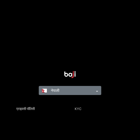
नेपाली
प्राइवसी पॉलिसी
KYC
नियम र नियमहरू
नियम तथा सर्त
जिम्मेवार गेमिङ