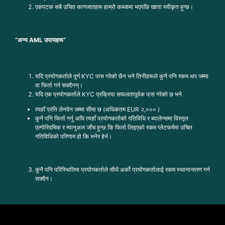
एकपटक सबै उचित कागजातहरू हाम्रो कब्जामा भएपछि खाता स्वीकृत हुन्छ।
“अन्य AML उपायहरू”
यदि प्रयोगकर्ताले पूर्ण KYC पास गरेको छैन भने तिनीहरूले कुनै पनि रकम थप जम्मा
वा फिर्ता गर्न सक्दैनन्।
यदि एक प्रयोगकर्ताले KYC प्रक्रिया सफलतापूर्वक पास गरेको छ भने
त्यहाँ प्रति लेनदेन जम्मा सीमा छ (अधिकतम EUR २,००० )
कुनै पनि फिर्ता गर्नु अघि त्यहाँ प्रयोगकर्ताको गतिविधि र ब्यालेन्समा विस्तृत
एल्गोरिदमिक र म्यानुअल जाँच हुन्छ कि फिर्ता लिइएको रकम प्लेटफर्ममा उचित
गतिविधिको परिणाम हो कि भनेर हेर्न।
कुनै पनि परिस्थितिमा प्रयोगकर्ताले सीधै अर्को प्रयोगकर्तालाई रकम स्थानान्तरण गर्न
सक्दैन।