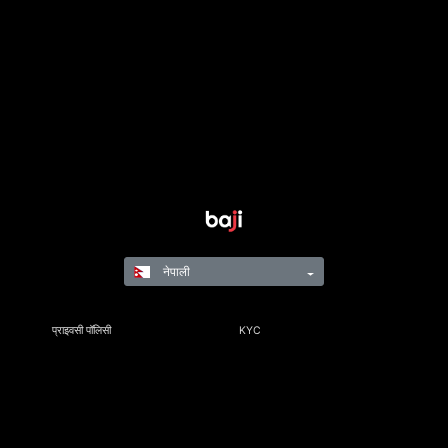
नेपाली
प्राइवसी पॉलिसी
KYC
नियम र नियमहरू
नियम तथा सर्त
जिम्मेवार गेमिङ