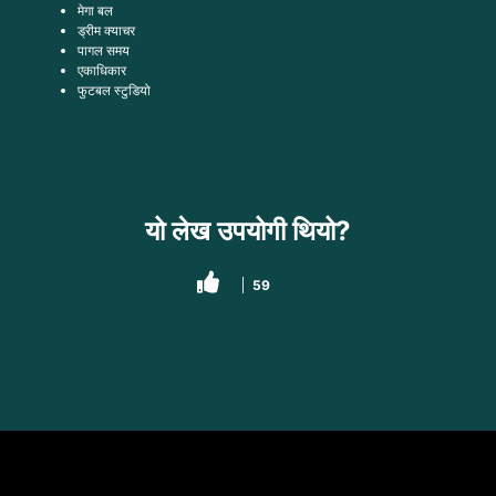
मेगा बल
ड्रीम क्याचर
पागल समय
एकाधिकार
फुटबल स्टुडियो
यो लेख उपयोगी थियो?
59