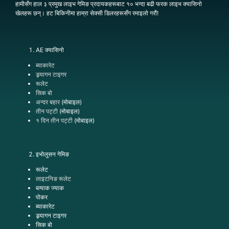
हामीसँग हाल ३ प्रमुख लाइभ गेमिङ प्रदायकहरूबाट १० भन्दा बढी फरक लाइभ क्यासिनो
खेलहरू छन्। हट बिकिनीमा हाम्रा सेक्सी डिलरहरूसँग रमाइलो गरौं!
AE क्यासिनो
ब्याकारेट
ड्र्यागन टाइगर
रूलेट
सिक बो
अन्दर बहार
(मोबाइल)
तीन पट्टी
(मोबाइल)
१ दिन तीन पट्टी
(मोबाइल)
इभोलुसन गेमिङ
रूलेट
लाइटनिङ रूलेट
ब्ल्याक ज्याक
पोकर
ब्याकारेट
ड्र्यागन टाइगर
सिक बो