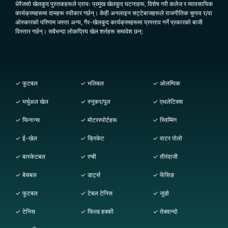
धेरैजसो खेलकुद पुस्तकहरूले प्रायः प्रमुख खेलकुद घटनाहरू, विशेष गरी कलेज र व्यावसायिक
कार्यक्रमहरूमा दामहरू स्वीकार गर्छन्। केही अनलाइन सट्टेबाजहरूले राजनीतिक चुनाव र/वा
ओस्कारको परिणाम जस्ता अन्य, गैर-खेलकुद कार्यक्रमहरूमा प्रस्ताव गर्ने प्रकारको बाजी
विस्तार गर्छन्। सबैभन्दा लोकप्रिय खेल शर्तहरू समावेश छन्:
✓ फुटबल
✓ भलिबल
✓ ओलम्पिक
✓ भर्चुअल खेल
✓ स्नूकर/पूल
✓ एथलेटिक्स
✓ फिनान्स
✓ मोटरस्पोर्टहरू
✓ स्विम्मिंग
✓ ई-खेल
✓ क्रिकेट
✓ वाटर पोलो
✓ बास्केटबल
✓ रग्बी
✓ तीरंदाजी
✓ बेसबल
✓ डार्ट्स
✓ फेंसिङ
✓ फुटबल
✓ टेबल टेनिस
✓ जुडो
✓ टेनिस
✓ फिल्ड हक्की
✓ तेक्वान्दो