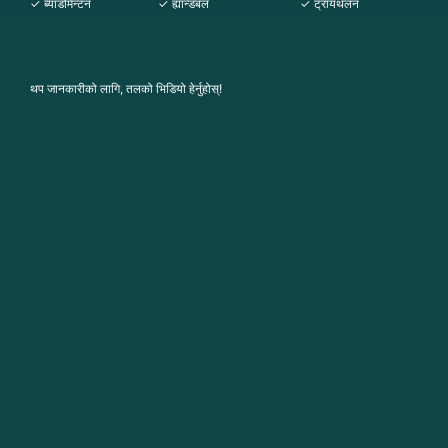
✓ ब्याडमिन्टन
✓ ह्यान्डबल
✓ ट्रायथलन
थप जानकारीको लागि, तलको भिडियो हेर्नुहोस्!