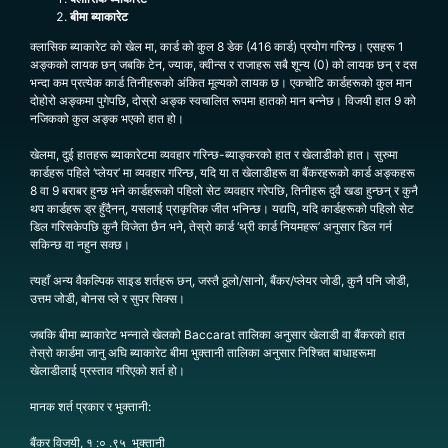
बीमा ब्याकारेट
क्लासिक ब्याकारेट को खेल मा, कार्ड को कुल 8 डेक (416 कार्ड) प्रयोग गरिन्छ। एसहरू 1
अङ्कको लायक छन् जबकि टेन, ज्याक, क्वीन्स र राजाहरू सबै शून्य (0) को लायक छन् र दस
भन्दा कम प्रत्येक कार्ड तिनीहरूको अंकित मूल्यको लायक छ। एकचोटि कार्डहरूको कुल मान
दोहोरो अङ्कमा पुगेपछि, दोस्रो अङ्क स्वचालित रूपमा हातको मान बन्नेछ। विजयी हात 9 को
नजिकको कुल अङ्क भएको हात हो।
खेलमा, दुई हातहरू ब्याकारेटमा व्यवहार गरिन्छ-ब्याङ्करको हात र खेलाडीको हात। सुरुमा
कार्डहरू पहिले ‘प्लेयर’ मा व्यवहार गरिन्छ, यदि या त खेलाडीहरू वा बैंकरहरूको कार्ड अङ्कहरू
8 वा 9 बराबर हुन्छ भने कार्डहरूको पहिलो सेट व्यवहार गरेपछि, तिनीहरू दुवै खडा हुन्छन् र कुनै
थप कार्डहरू ड्र हुँदैनन्, यसलाई प्राकृतिक जीत भनिन्छ। यद्यपि, यदि कार्डहरूको पहिलो सेट
डिल गरिसकेपछि कुनै विजेता छैन भने, तेस्रो कार्ड ‘थ्री कार्ड नियमहरू’ अनुसार डिल गर्न
सकिन्छ वा नहुन सक्छ।
त्यहाँ अन्य वैकल्पिक साइड शर्तहरू छन्, जस्तै ठूलो/सानो, बैंकर/प्लेयर जोडी, कुनै पनि जोडी,
उत्तम जोडी, बोनस प्ले र सुपर सिक्स।
जबकि बीमा ब्याकारेट भन्नाले खेलको Baccarat तालिका अनुसार खेलाडी वा बैंकरको हात
तेस्रो कार्डमा जानु अघि ब्याकारेट बीमा भुक्तानी तालिका अनुसार निश्चित बाधाहरूमा
खेलाडीलाई प्रस्ताव गरिएको शर्त हो।
मानक शर्त प्रकार र भुक्तानी:
बैंकर विजयी, १ :० .९५ भुक्तानी