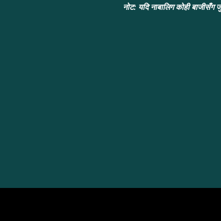
नोट: यदि नाबालिग कोही बाजीसँग जु