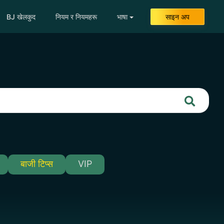
BJ खेलकुद
नियम र नियमहरू
भाषा
साइन अप
बाजी टिप्स
VIP