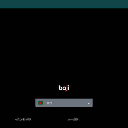
বাংলা
প্রাইভেসী পলিসি
কেওয়াইসি
নিয়মাবলি
শর্তাবলী