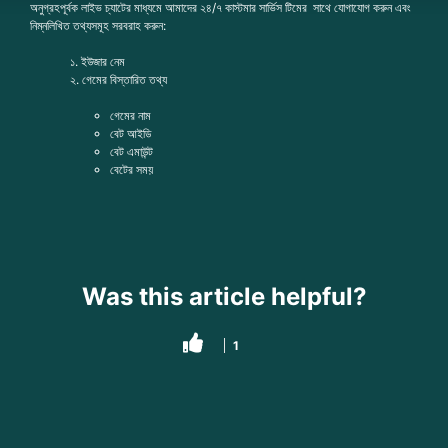
অনুগ্রহপূর্বক লাইভ চ্যাটের মাধ্যমে আমাদের ২৪/৭ কাস্টমার সার্ভিস টিমের সাথে যোগাযোগ করুন এবং
নিম্নলিখিত তথ্যসমূহ সরবরাহ করুন:
১. ইউজার নেম
২. গেমের বিস্তারিত তথ্য
গেমের নাম
বেট আইডি
বেট এমাউন্ট
বেটের সময়
Was this article helpful?
1