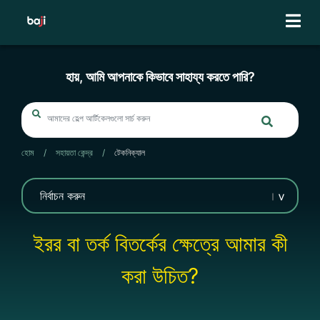
Skip
to
content
হায়, আমি আপনাকে কিভাবে সাহায্য করতে পারি?
হোম
/
সহায়তা কেন্দ্র
/
টেকনিক্যাল
ইরর বা তর্ক বিতর্কের ক্ষেত্রে আমার কী
করা উচিত?