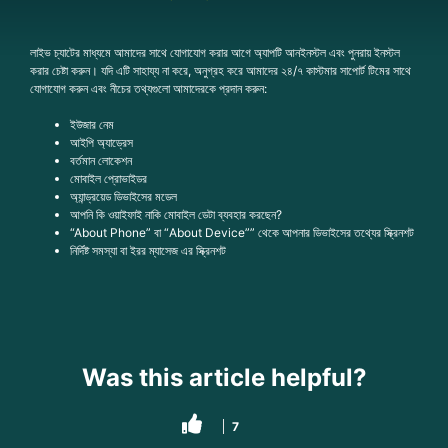
লাইভ চ্যাটের মাধ্যমে আমাদের সাথে যোগাযোগ করার আগে অ্যাপটি আনইনস্টল এবং পুনরায় ইনস্টল
করার চেষ্টা করুন। যদি এটি সাহায্য না করে, অনুগ্রহ করে আমাদের ২৪/৭ কাস্টমার সাপোর্ট টিমের সাথে
যোগাযোগ করুন এবং নীচের তথ্যগুলো আমাদেরকে প্রদান করুন:
ইউজার নেম
আইপি অ্যাড্রেস
বর্তমান লোকেশন
মোবাইল প্রোভাইডর
অ্যান্ড্রয়েড ডিভাইসের মডেল
আপনি কি ওয়াইফাই নাকি মোবাইল ডেটা ব্যবহার করছেন?
“About Phone” বা “About Device”” থেকে আপনার ডিভাইসের তথ্যের স্ক্রিনশট
নির্দিষ্ট সমস্যা বা ইরর ম্যাসেজ এর স্ক্রিনশট
Was this article helpful?
7