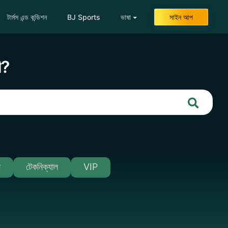
টার্মস এন্ড কন্ডিশন
BJ Sports
ভাষা
সাইন আপ
ি?
ন
টেকনিক্যাল
VIP