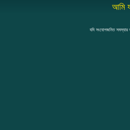
আমি য
যদি সংযোগজনিত সমস্যার ক