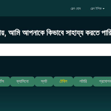
হেল্প হোম
হেল্প টপিক
ায়, আমি আপনাকে কিভাবে সাহায্য করতে পার
র্টস
ক্যাসিনো
স্লট
টেবিল
লটারি
প্রমোশ