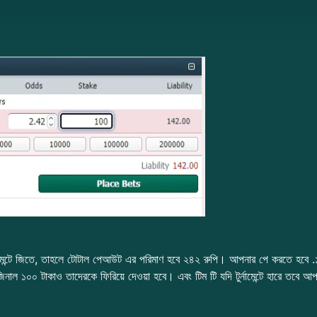
নামেন্টে জিতে, তাহলে টোটাল পেআউট এর পরিমাণ হবে ২৪২ রুপি। আপনার পে করতে হবে .১
াল ১০০ টাকাও তাদেরকে ফিরিয়ে দেওয়া হবে। এবং টিম টি যদি টুর্নামেন্টে হারে তবে আ