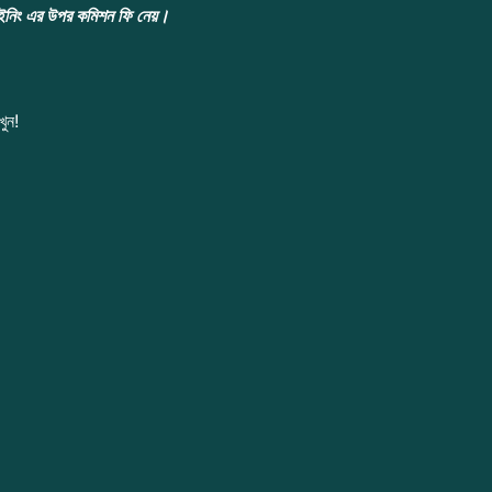
 উইনিং এর উপর কমিশন ফি নেয়।
ুন!