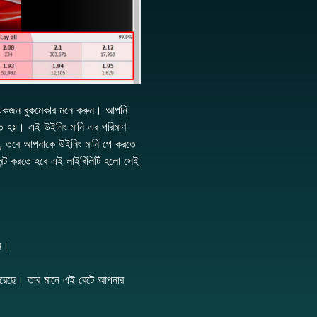
কে একজন বুকমেকার মনে করুন। আপনি
ে হয়। এই উইনিং মানি এর পরিমাণ
ে, তবে আপনাকে উইনিং মানি পে করতে
ন্ট করতে হবে এই লাইবিলিটি হলো সেই
করুন।
রেছে। তার মানে এই বেটে আপনার