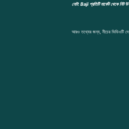
নোট: Baji প্রতিটি মার্কেট থেকে নিট
আরও তথ্যের জন্য, নীচের ভিডিওটি দেখ