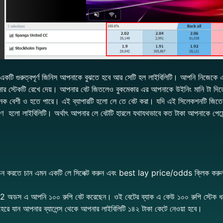
র একটি গুরুত্বপূর্ণ জিনিস আপনাকে বুঝতে হবে আর সেটি হল লাইবিলিটি। আপনি নিজে
ার স্টেকটি রেখে দেয়। আপনার বেট জিতলেও বুকমেকার এর আপনাকে উইনিং মানি টা দিত
নেক বেশী ও হতে পারে। এই ব্যাপারটি হলো লে তে বেট করা। যদি এই সিলেকশনটি জিত
ণ হলো লাইবিলিটি। অর্থাৎ আপনার লে বেটটি হারলে যথাযথভাবে কত টাকা আপনাকে পেমে
 নির্বাচন করতে চান এমন একটি লে সিলেক্ট করুন এবং best lay price/odds ক্লিক 
42
অডস এ আপনি ১০০ রুপি
বেট করেছেন। ওই বেটের ব্যাক এ কেউ ১০০
রুপি
স্টেক ধ
েরে যান আপনার ব্যালেন্স থেকে আপনার লাইবিলিটি ১৪২ টাকা কেটে নেওয়া হবে।