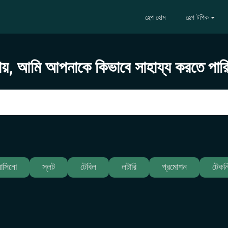
হেল্প হোম
হেল্প টপিক
ায়, আমি আপনাকে কিভাবে সাহায্য করতে পার
যাসিনো
স্লট
টেবিল
লটারি
প্রমোশন
টেকন