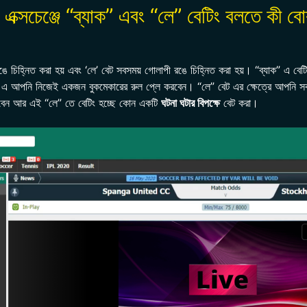
ং এক্সচেঞ্জে “ব্যাক” এবং “লে” বেটিং বলতে কী বো
 চিহ্নিত করা হয় এবং ‘লে’ বেট সবসময় গোলাপী রঙে চিহ্নিত করা হয়। “ব্যাক” এ বে
ং এ আপনি নিজেই একজন বুকমেকারের রুল প্লে করবেন। “লে” বেট এর ক্ষেত্রে আপনি সব
বেন আর এই “লে” তে বেটিং হচ্ছে কোন একটি
ঘটনা ঘটার বিপক্ষে
বেট করা।