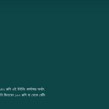
৪২ রুপি এই উইনিং কাস্টমার অর্থাৎ
পনি জিতবেন ১০০ রুপি যা থেকে বেটিং