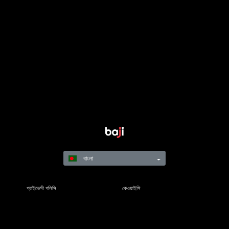
বাংলা
প্রাইভেসী পলিসি
কেওয়াইসি
নিয়মাবলি
শর্তাবলী
দায়িত্বশীল গেমিং