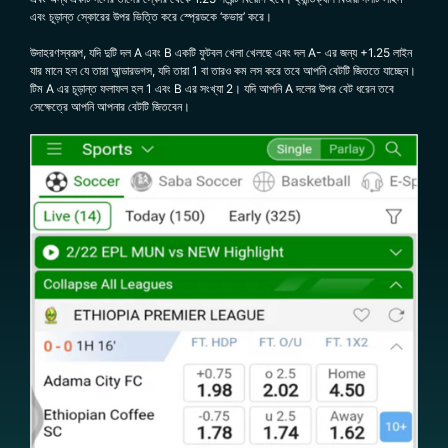
এবং চূড়ান্ত স্কোরের উপর ভিত্তি করে স্প্রেডকে ‘কভার’ করে।
উদাহরণস্বরূপ, যদি দুটি দল A এবং B একটি ফুটবল খেলা খেলছে এবং দল A- এর জন্য +1.25 লাইন
যার মানে হল যে তারা আন্ডারডগস, যদি তারা 1 বা তারও কম লস করে তবে আপনি বেটটি জিততে যাচ্ছেন।
টিম A এর চূড়ান্ত ফলাফল হল 1 এবং B এর সংখ্যা 2। যদি আপনি A দলের উপর বেট ধরেন তবে
সেক্ষেত্রে আপনি আপনার বেটটি জিতবেন।