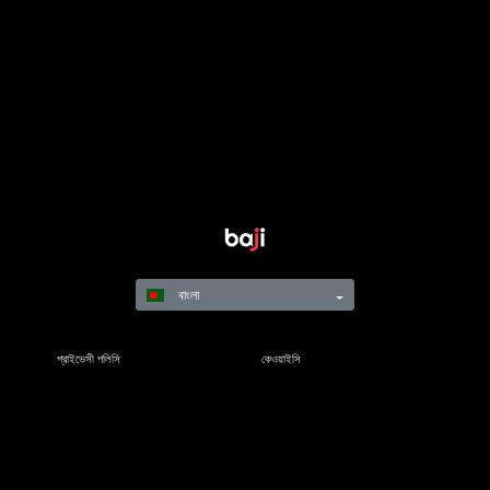
বাংলা
প্রাইভেসী পলিসি
কেওয়াইসি
নিয়মাবলি
শর্তাবলী
দায়িত্বশীল গেমিং