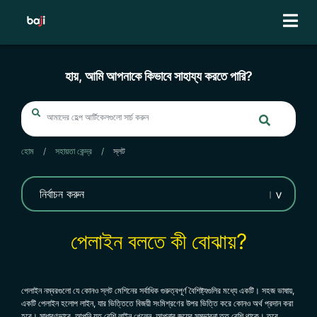
Skip
to
content
হায়, আমি আপনাকে কিভাবে সাহায্য করতে পারি?
হোম
/
সহায়তা কেন্দ্র
/
স্লট
পেলাইন বলতে কী বোঝায়?
পেলাইন নম্বরগুলো যে কোনও স্লট মেশিনের সর্বাধিক গুরুত্বপূর্ণ বৈশিষ্ট্যগুলির মধ্যে একটি। সহজ ভাষায়,
একটি পেলাইন হলোপ লাইন, যার ভিত্তিতে বিজয়ী সংমিশ্রণের উপর ভিত্তি করে কোনও অর্থ প্রদান করা
হবে। সাধারণভাবে, আপনি যত বেশি লাইন খেলেন, আপনার জয়ের সম্ভাবনা তত বেশি থাকে। তবে