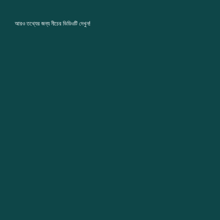
আরও তথ্যের জন্য নীচের ভিডিওটি দেখুন!