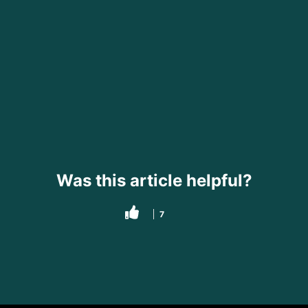
Was this article helpful?
7