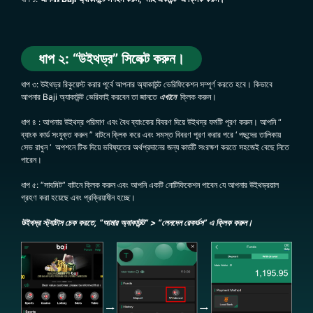
ধাপ ২: “উইথড্র” সিলেক্ট করুন।
ধাপ ৩: উইথড্র রিকুয়েস্ট করার পূর্বে আপনার অ্যাকাউন্ট ভেরিফিকেশন সম্পূর্ণ করতে হবে। কিভাবে
আপনার Baji অ্যাকাউন্ট ভেরিফাই করবেন তা জানতে
এখানে
ক্লিক করুন।
ধাপ ৪ : আপনার উইথদ্র পরিমাণ এবং বৈধ ব্যাংকের বিবরণ দিয়ে উইথদ্র ফর্মটি পূরণ করুন। আপনি “
ব্যাংক কার্ড সংযুক্ত করুন
” বাটনে ক্লিক করে এবং সমস্ত বিবরণ পূরণ করার প
রে
‘ পছন্দের তালিকায়
সেভ রাখুন ‘
অপশনে টিক দিয়ে ভবিষ্যতের অর্থপ্রদানের জন্য কার্ডটি সংরক্ষণ করতে সহজেই বেছে নিতে
পারেন।
ধাপ ৫: “সাবমিট” বাটনে ক্লিক করুন এবং আপনি একটি নোটিফিকেশন পাবেন যে আপনার উইথড্রয়াল
গ্রহণ করা হয়েছে এবং প্রক্রিয়াধীন হচ্ছে।
উইথদ্র স্ট্যাটাস চেক করতে, “আমার অ্যাকাউন্ট” > “লেনদেন রেকর্ডস” এ ক্লিক করুন।