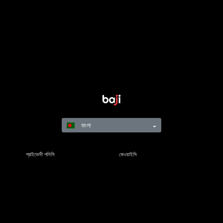
বাংলা
প্রাইভেসী পলিসি
কেওয়াইসি
নিয়মাবলি
শর্তাবলী
দায়িত্বশীল গেমিং