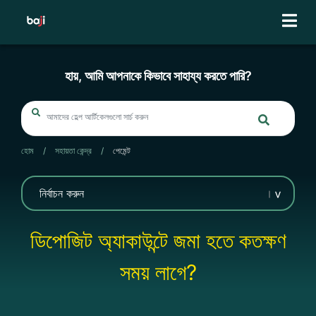
Skip
to
content
হায়, আমি আপনাকে কিভাবে সাহায্য করতে পারি?
হোম
/
সহায়তা কেন্দ্র
/
পেমেন্ট
ডিপোজিট অ্যাকাউন্টে জমা হতে কতক্ষণ
সময় লাগে?