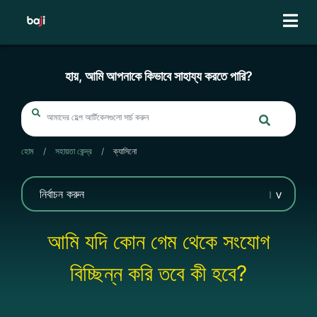
Skip
to
content
হায়, আমি আপনাকে কিভাবে সাহায্য করতে পারি?
হোম
/
সহায়তা কেন্দ্র
/
ক্যাসিনো
আমি যদি কোন গেম থেকে সংযোগ
বিচ্ছিন্ন করি তবে কী হবে?