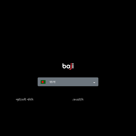
বাংলা
প্রাইভেসী পলিসি
কেওয়াইসি
নিয়মাবলি
শর্তাবলী
দায়িত্বশীল গেমিং