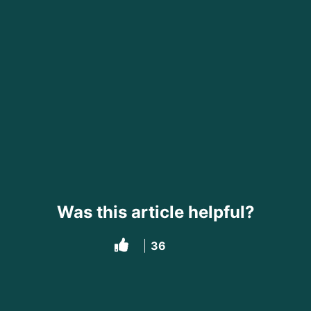
Was this article helpful?
36