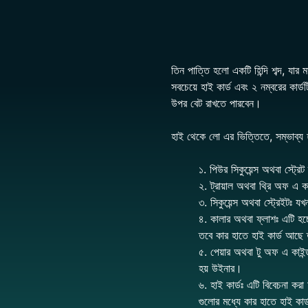
তিন পাত্তি হলো একটি হিন্দি শব্দ, যার
সবচেয়ে হাই কার্ড এবং ২ নম্বরের কার্
উপর বেট রাখতে পারবেন।
হাই থেকে লো এর ভিত্তিতে, সম্ভাব্য হ
১. পিউর সিকুয়েন্স অথবা স্ট্র
২. ট্রায়াল অথবা থ্রি অফ এ কা
৩. সিকুয়েন্স অথবা স্ট্রেইটঃ য
৪. কালার অথবা ফ্লাশঃ এটি হচ্
তবে কার হাতে হাই কার্ড আছে ত
৫. পেয়ার অথবা টু অফ এ কাইন্
হয় উইনার।
৬. হাই কার্ডঃ এটি বিবেচনা কর
গুলোর মধ্যে কার হাতে হাই কা