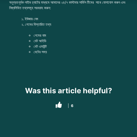
অনুগ্রহপূর্বক লাইভ চ্যাটের মাধ্যমে আমাদের ২৪/৭ কাস্টমার সার্ভিস টিমের সাথে যোগাযোগ করুন এবং
নিম্নলিখিত তথ্যসমূহ সরবরাহ করুন:
১. ইউজার নেম
২. গেমের বিস্তারিত তথ্য
গেমের নাম
বেট আইডি
বেট এমাউন্ট
বেটের সময়
Was this article helpful?
6