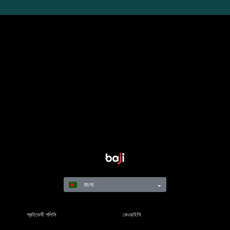
বাংলা
প্রাইভেসী পলিসি
কেওয়াইসি
নিয়মাবলি
শর্তাবলী