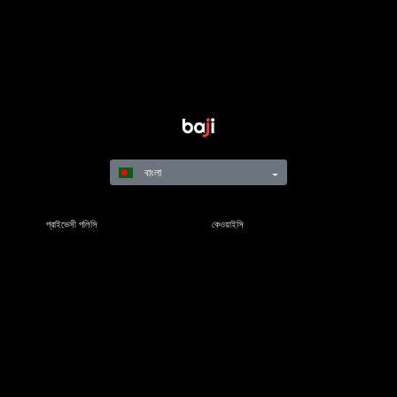
বাংলা
প্রাইভেসী পলিসি
কেওয়াইসি
নিয়মাবলি
শর্তাবলী
দায়িত্বশীল গেমিং
©Copyright 2021-24