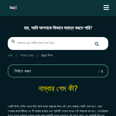
Skip
to
content
হায়, আমি আপনাকে কিভাবে সাহায্য করতে পারি?
হোম
/
সহায়তা কেন্দ্র
/
Baji টিপস
নাম্বার গেম কী?
একটি বিঙ্গো মেশিন থেকে উঠে আসা বলের নম্বরের উপর বেট রেখে নাম্বার গেমটি খেলা হয়। বেছে
নেওয়ার জন্য বিভিন্ন ৭৫ টি নাম্বার রয়েছে এবং প্রতিটি গেমের মধ্যে ৩ টি নম্বরের ড্র হয়। খেলোয়াড়রা
পরের বলের ফলাফল অনুমান করার জন্য প্রতিটি বলের ব্যবধানে বেট ধরতে পারে এবং প্রতিটি সিংগেল