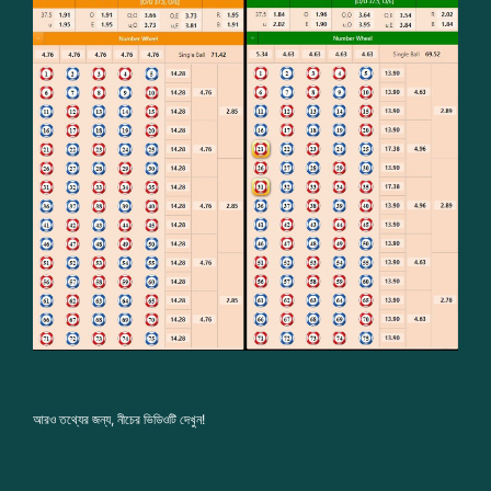
আরও তথ্যের জন্য, নীচের ভিডিওটি দেখুন!