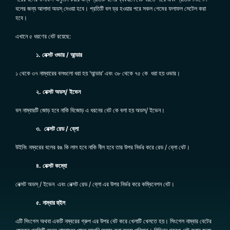
বলের জন্য আলাদা অডস্‌ দেওয়া হবে। প্রতিটি বল ড্র হওয়ার পরে সকল গেমের ফলাফল সেটেল করা
হবে।
এখানে ৫ ধরণের বেট রয়েছে:
১. নেক্সট ওভার / আন্ডার
১ থেকে ৩৭ নাম্বারের বলগুলো ধরা হয় ‘আন্ডার’ এবং ৩৮ থেকে ৭৫ কে ধরা হয় ওভার।
২. নেক্সট অডস্‌/ ইভেন
বল নাম্বারটি জোড় হবে নাকি বিজোড় এ ধরনের বেট কে বলা হয় অডস্‌/ ইভেন।
৩. নেক্সট রেড / ব্লো
উইনিং নম্বরের বলের রঙ কি লাল হবে নাকি নীল হবে তার উপর নির্ভর করে রেড / ব্লো বেট।
৪. নেক্সট কম্বো
নেক্সট অডস্‌ / ইভেন এবং নেক্সট রেড / ব্লো এর উপর নির্ভর করে কম্বিনেশন বেট।
৫. নাম্বার হুইল
এটি সিংগেল অথবা একটি নম্বরের গ্রুপ এর উপর বেট করে খেলাটি খেলতে হয়। সিংগেল নাম্বার বেটের