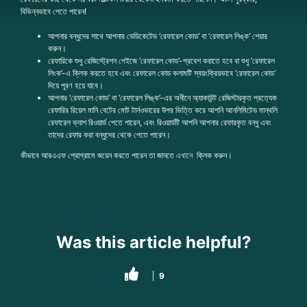
বিভিন্নভাবে পেতে পারেন!
আপনার বন্ধুদের সাথে আপনার ডেডিকেটেড ‘রেফারেল কোড‘ বা ‘রেফারেল লিঙ্ক‘ শেয়ার
করুন।
রেফারিকে শুধু রেজিস্ট্রেশন পেইজে ‘রেফারেল কোড’-প্রবেশ করাতে হবে বা শুধু ‘রেফারেল
লিংক’-এ ক্লিক করতে হবে এবং রেফারেল কোড কলামটি স্বয়ংক্রিয়ভাবে ‘রেফারেল কোড’
দিয়ে পূরণ হয়ে যাবে।
আপনার ‘রেফারেল কোড’ বা ‘রেফারেল লিঙ্ক’-এর অধীনে অ্যাকাউন্ট রেজিস্টারকৃত প্রত্যেক
রেফারির রিয়েল মানি বেটের মোট টার্নওভারের উপর ভিত্তি করে আপনি আনলিমিটেড মান্থলি
রেফারেল ক্যাশ রিওয়ার্ড পেতে পারেন, এবং রিওয়ার্ডটি আপনি আপনার রেফারকৃত বন্ধু এবং
তাদের রেফার করা বন্ধুদের থেকে পেতে পারেন।
কীভাবে আরএএফ প্রোগ্রামে জয়েন করতে পারেন তা জানতে
এখানে
ক্লিক করুন।
Was this article helpful?
9