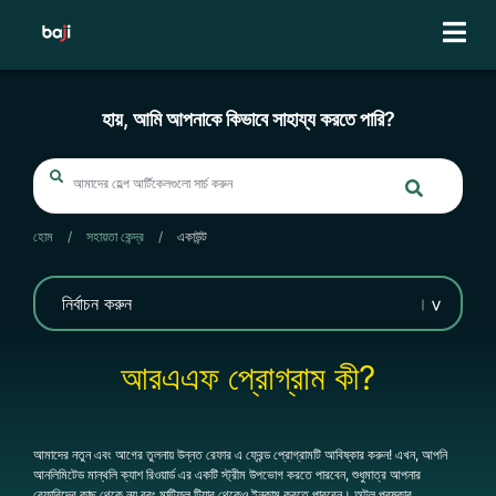
Skip
to
content
হায়, আমি আপনাকে কিভাবে সাহায্য করতে পারি?
হোম
/
সহায়তা কেন্দ্র
/
একাউন্ট
আরএএফ প্রোগ্রাম কী?
আমাদের নতুন এবং আগের তুলনায় উন্নত রেফার এ ফ্রেন্ড প্রোগ্রামটি আবিষ্কার করুন! এখন, আপনি
আনলিমিটেড মান্থলি ক্যাশ রিওয়ার্ড এর একটি স্ট্রীম উপভোগ করতে পারবেন, শুধুমাত্র আপনার
রেফারিদের কাছ থেকে নয় বরং মাল্টিফল টিয়ার থেকেও ইনকাম করতে পারবেন। অটল পুরষ্কার,