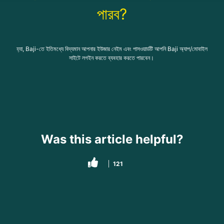
পারব?
হ্যা,
Baji-
তে ইতিমধ্যে বিদ্যমান আপনার ইউজার নেইম এবং পাসওয়ার্ডটি আপনি
Baji
অ্যাপ/মোবাইল
সাইটে লগইন করতে ব্যবহার করতে পারবেন।
Was this article helpful?
121