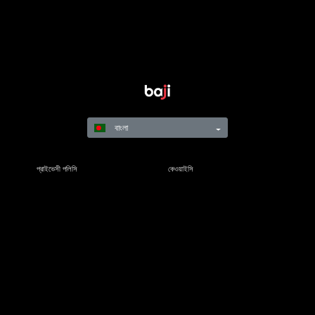
বাংলা
প্রাইভেসী পলিসি
কেওয়াইসি
নিয়মাবলি
শর্তাবলী
দায়িত্বশীল গেমিং
©Copyright 2021-24