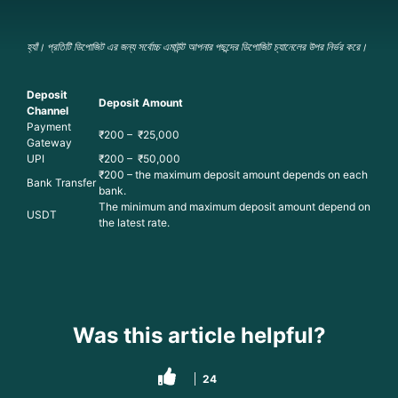
হ্যাঁ। প্রতিটি ডিপোজিট এর জন্য সর্বোচ্চ এমাউন্ট আপনার পছন্দের ডিপোজিট চ্যানেলের উপর নির্ভর করে।
Deposit
Deposit Amount
Channel
Payment
₹200 – ₹25,000
Gateway
UPI
₹200 – ₹50,000
₹200 – the maximum deposit amount depends on each
Bank Transfer
bank.
The minimum and maximum deposit amount depend on
USDT
the latest rate.
Was this article helpful?
24