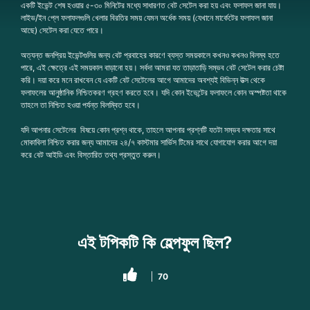
একটি ইভেন্ট শেষ হওয়ার ৫-৩০ মিনিটের মধ্যে সাধারণত বেট সেটেল করা হয় এবং ফলাফল জানা যায়।
লাইভ/ইন প্লে ফলাফলগুলি খেলার বিরতির সময় যেমন অর্ধেক সময় (যেখানে মার্কেটের ফলাফল জানা
আছে) সেটেল করা যেতে পারে।
অত্যন্ত জনপ্রিয় ইভেন্টগুলির জন্য বেট প্রবাহের কারণে ব্যস্ত সময়কালে কখনও কখনও বিলম্ব হতে
পারে, এই ক্ষেত্রে এই সময়কাল বাড়ানো হয়। সর্বদা আমরা যত তাড়াতাড়ি সম্ভব বেট সেটেল করার চেষ্টা
করি। দয়া করে মনে রাখবেন যে একটি বেট সেটেলের আগে আমাদের অবশ্যই বিভিন্ন উত্স থেকে
ফলাফলের আনুষ্ঠানিক নিশ্চিতকরণ গ্রহণ করতে হবে। যদি কোন ইভেন্টের ফলাফলে কোন অস্পষ্টতা থাকে
তাহলে তা নিশ্চিত হওয়া পর্যন্ত বিলম্বিত হবে।
যদি আপনার সেটেলের বিষয়ে কোন প্রশ্ন থাকে, তাহলে আপনার প্রশ্নটি যতটা সম্ভব দক্ষতার সাথে
মোকাবিলা নিশ্চিত করার জন্য আমাদের ২৪/৭ কাস্টমার সার্ভিস টিমের সাথে যোগাযোগ করার আগে দয়া
করে বেট আইডি এবং বিস্তারিত তথ্য প্রস্তুত করুন।
এই টপিকটি কি হেল্পফুল ছিল?
70