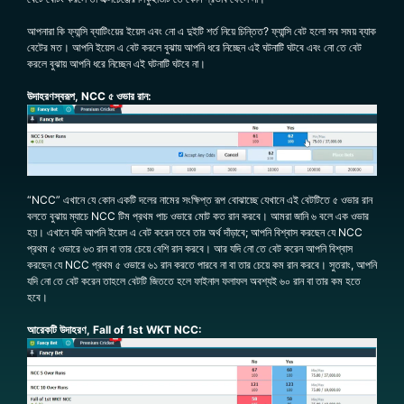
আপনারা কি ফ্যান্সি ব্যাটিংয়ের ইয়েস এবং নো এ দুইটি শর্ত নিয়ে চিন্তিত? ফ্যান্সি বেট হলো সব সময় ব্যাক
বেটের মত। আপনি ইয়েস এ বেট করলে বুঝায় আপনি ধরে নিচ্ছেন এই ঘটনাটি ঘটবে এবং নো তে বেট
করলে বুঝায় আপনি ধরে নিচ্ছেন এই ঘটনাটি ঘটবে না।
উদাহরণস্বরূপ, NCC ৫ ওভার রান:
“NCC” এখানে যে কোন একটি দলের নামের সংক্ষিপ্ত রূপ বোঝাচ্ছে যেখানে এই বেটটিতে ৫ ওভার রান
বলতে বুঝায় ম্যাচে NCC টিম প্রথম পাচ ওভারে মোট কত রান করবে। আমরা জানি ৬ বলে এক ওভার
হয়। এখানে যদি আপনি ইয়েস এ বেট করেন তবে তার অর্থ দাঁড়াবে; আপনি বিশ্বাস করছেন যে NCC
প্রথম ৫ ওভারে ৬৩ রান বা তার চেয়ে বেশি রান করবে। আর যদি নো তে বেট করেন আপনি বিশ্বাস
করছেন যে NCC প্রথম ৫ ওভারে ৬১ রান করতে পারবে না বা তার চেয়ে কম রান করবে। সুতরাং, আপনি
যদি নো তে বেট করেন তাহলে বেটটি জিততে হলে ফাইনাল ফলাফল অবশ্যই ৬০ রান বা তার কম হতে
হবে।
আরেকটি উদাহরণ, Fall of 1st WKT NCC: