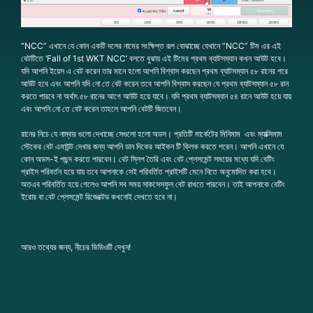
“NCC” এখানে যে কোন একটি দলের নামের সংক্ষিপ্ত রূপ বোঝাচ্ছে যেখানে “NCC” টিম এর এই
বেটটিতে ‘Fall of 1st WKT NCC’ বলতে বুঝায় এই টিমের প্রথম ব্যাটসম্যান কখন আউট হবে।
যদি আপনি ইয়েস এ বেট করেন তার মানে হলো আপনি বিশ্বাস করছেন প্রথম ব্যাটসম্যান ৫৮ রানের পরে
আউট হবে এবং আপনি যদি নো তে বেট করেন তবে আপনি বিশ্বাস করছেন যে প্রথম ব্যাটসম্যান ৫৮ রান
করতে পারবে না অর্থাৎ ৫৮ রানের আগে আউট হয়ে যাবে। যদি প্রথম ব্যাটসম্যান ৫৪ রানে আউট হয়ে যায়
এবং আপনি নো তে বেট করেন তাহলে আপনি বেটটি জিতবেন।
রানের নিচে যে নাম্বার গুলো দেখাচ্ছে সেগুলো হলো অডস। প্রতিটি মার্কেটের মিনিমাম এবং ম্যাক্সিমাম
স্টেকের বেট এমাউন্ট দেখার জন্য আপনি ডান দিকের আইকন টি ক্লিক করতে পরেন। আপনি এখানে যে
কোন অডস-ই পছন্দ করতে পারবেন। বেট স্লিপ তৈরি এবং বেট প্লেসমেন্ট সময়ের মধ্যে যদি বেটিং
প্রাইস পরিবর্তন হয়ে যায় তবে আপনাকে সেই পরিবর্তিত প্রাইসটি মেনে নিতে অনুমোদিত করা হবে।
অতএব পরিবর্তিত হয়ে গেলেও আপনি সব সময় সাকসেসফুল বেট রাখতে পারবেন। তাই আপনাকে বেটিং
ইরোর বা বেট প্লেসমেন্ট রিজেক্টেড কখনোই দেখতে হবে না।
আরও তথ্যের জন্য, নীচের ভিডিওটি দেখুন!