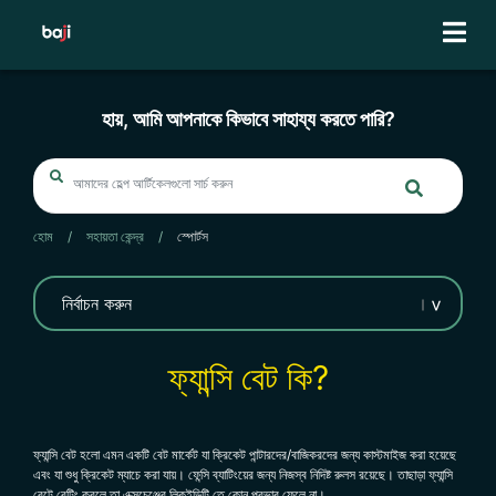
Skip
to
content
হায়, আমি আপনাকে কিভাবে সাহায্য করতে পারি?
হোম
/
সহায়তা কেন্দ্র
/
স্পোর্টস
ফ্যান্সি বেট কি?
ফ্যান্সি বেট হলো এমন একটি বেট মার্কেট যা ক্রিকেট পান্টারদের/বাজিকরদের জন্য কাস্টমাইজ করা হয়েছে
এবং যা শুধু ক্রিকেট ম্যাচে করা যায়। ফেন্সি ব্যাটিংয়ের জন্য নিজস্ব নিদিষ্ট রুলস রয়েছে। তাছাড়া ফ্যান্সি
বেটে বেটিং করলে তা এক্সচেঞ্জের লিকুইডিটি তে কোন প্রভাব ফেলে না।