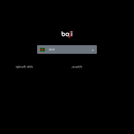
বাংলা
প্রাইভেসী পলিসি
কেওয়াইসি
নিয়মাবলি
শর্তাবলী
দায়িত্বশীল গেমিং
©Copyright 2021-22