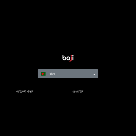
বাংলা
প্রাইভেসী পলিসি
কেওয়াইসি
নিয়মাবলি
শর্তাবলী
দায়িত্বশীল গেমিং