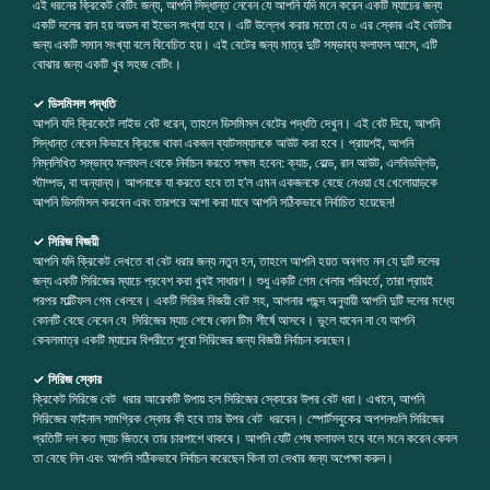
এই ধরনের ক্রিকেট বেটিং জন্য, আপনি সিদ্ধান্ত নেবেন যে আপনি যদি মনে করেন একটি ম্যাচের জন্য
একটি দলের রান হয় অডস বা ইভেন সংখ্যা হবে। এটি উল্লেখ করার মতো যে ০ এর স্কোর এই বেটটির
জন্য একটি সমান সংখ্যা বলে বিবেচিত হয়। এই বেটের জন্য মাত্র দুটি সম্ভাব্য ফলাফল আসে, এটি
বোঝার জন্য একটি খুব সহজ বেটিং।
✓ ডিসমিসল পদ্ধতি
আপনি যদি ক্রিকেটে লাইভ বেট ধরেন, তাহলে ডিসমিসল বেটের পদ্ধতি দেখুন। এই বেট দিয়ে, আপনি
সিদ্ধান্ত নেবেন কিভাবে ক্রিজে থাকা একজন ব্যাটসম্যানকে আউট করা হবে। প্রায়শই, আপনি
নিম্নলিখিত সম্ভাব্য ফলাফল থেকে নির্বাচন করতে সক্ষম হবেন: ক্যাচ, বোল্ড, রান আউট, এলবিডব্লিউ,
স্টাম্পড, বা অন্যান্য। আপনাকে যা করতে হবে তা হ’ল এমন একজনকে বেছে নেওয়া যে খেলোয়াড়কে
আপনি ডিসমিসল করবেন এবং তারপরে আশা করা যাবে আপনি সঠিকভাবে নির্বাচিত হয়েছেন!
✓ সিরিজ বিজয়ী
আপনি যদি ক্রিকেট দেখতে বা বেট ধরার জন্য নতুন হন, তাহলে আপনি হয়ত অবগত নন যে দুটি দলের
জন্য একটি সিরিজের ম্যাচে প্রবেশ করা খুবই সাধারণ। শুধু একটি গেম খেলার পরিবর্তে, তারা প্রায়ই
পরপর মাল্টিফল গেম খেলবে। একটি সিরিজ বিজয়ী বেট সহ, আপনার পছন্দ অনুযায়ী আপনি দুটি দলের মধ্যে
কোনটি বেছে নেবেন যে সিরিজের ম্যাচ শেষে কোন টিম শীর্ষে আসবে। ভুলে যাবেন না যে আপনি
কেবলমাত্র একটি ম্যাচের বিপরীতে পুরো সিরিজের জন্য বিজয়ী নির্বাচন করছেন।
✓ সিরিজ স্কোর
ক্রিকেট সিরিজে বেট ধরার আরেকটি উপায় হল সিরিজের স্কোরের উপর বেট ধরা। এখানে, আপনি
সিরিজের ফাইনাল সামগ্রিক স্কোর কী হবে তার উপর বেট ধরবেন। স্পোর্টসবুকের অপশনগুলি সিরিজের
প্রতিটি দল কত ম্যাচ জিতবে তার চারপাশে থাকবে। আপনি যেটি শেষ ফলাফল হবে বলে মনে করেন কেবল
তা বেছে নিন এবং আপনি সঠিকভাবে নির্বাচন করেছেন কিনা তা দেখার জন্য অপেক্ষা করুন।