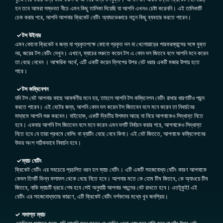
হন তবে আমরা সম্ভবত নীচে এমন কিছু তালিকা দিয়েছি যা আপনি এখনও চেষ্টা করেননি। এই তালিকাটি
চেক করার পরে, আপনি আপনার ক্রিকেট বেটিং অ্যাডভেঞ্চারে নতুন কিছু ব্যবহার করতে পারেন।
✓টস উইনার
এমন কোনো ক্রিকেট ব জন্য যা প্রকৃতপক্ষে কোনো প্রকৃত দল বা খেলোয়াড়ের পারফরম্যান্সের সঙ্গে যুক্ত
নয়, জয়ের টস বেটিং দেখুন। এখানে, ম্যাচের শুরুতে কয়েন টস এ কোন দল জিতবে বলে আপনি মনে করেন
তা বেছে নেবেন । আক্ষরিক অর্থে, এটি একটি কয়েন ফ্লিপের উপর বেট ধরার একটি মজার উপায় হতে
পারে।
✓টস কম্বিনেশন
যদি টস বেট আপনার কাছে আকর্ষণীয় মনে হয়, তাহলে আপনি টস কম্বিনেশন বেটিং রাখার ধারণাটিও পছন্দ
করতে পারেন। এই বেটের জন্য, আপনি কোন দল কয়েন টস জিতবেন বলে মনে করেন তা নিবার্চনের
মাধ্যমে আপনি শুরু করবেন। যাইহোক, একটি দ্বিতীয় উপাদান আছে যা নিয়ে আপনাকেও সিদ্ধান্ত নিতে
হবে। একবার আপনি টস জিতবেন বলে মনে করেন এমন দলটি নির্বাচন করার পরে, আপনাকেও সিদ্ধান্ত
নিতে হবে যে তারা প্রথমে বোলিং বা ব্যাটিং বেছে নেবে কিনা। এই বেট জিততে, আপনাকে কম্বিনেশনের
উভয় অংশ সঠিকভাবে নিবার্চন হবে।
✓ম্যাচ বেটিং
ক্রিকেট বেটিং এর সবচেয়ে প্রচলিত ধরন হল ম্যাচ বেটিং। এটি একটি সহজবোধ্য বেটিং কারণ আপনাকে
কেবল তিনটি ভিন্ন ফলাফল থেকে বেছে নিতে হবে। আপনার মতে কে হোম টিম জিতবে, কে অ্যাওয়ে টিম
জিতবে, নাকি ম্যাচটি ড্রয়ে শেষ হবে সেই অনুযায়ী আপনার পছন্দের বেট রাখতে হবে। এতটুকুই! এই
বেটিং এর সহজবোধ্যতার কারণে, এটি ক্রিকেট বেটিং দর্শকদের মধ্যে খুব জনপ্রিয়।
✓ সমাপ্ত ম্যাচ