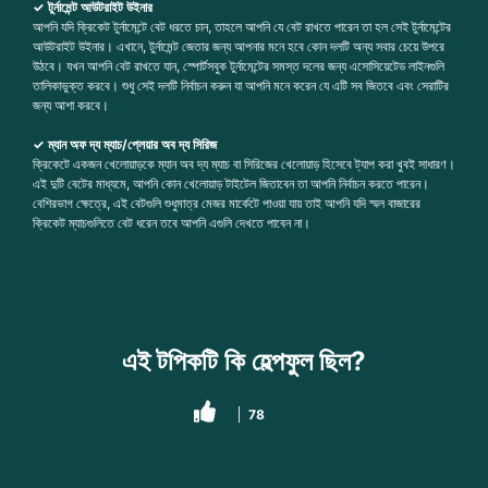
✓ টুর্নামেন্ট আউটরাইট উইনার
আপনি যদি ক্রিকেট টুর্নামেন্টে বেট ধরতে চান, তাহলে আপনি যে বেট রাখতে পারেন তা হল সেই টুর্নামেন্টের
আউটরাইট উইনার। এখানে, টুর্নামেন্ট জেতার জন্য আপনার মনে হবে কোন দলটি অন্য সবার চেয়ে উপরে
উঠবে। যখন আপনি বেট রাখতে যান, স্পোর্টসবুক টুর্নামেন্টের সমস্ত দলের জন্য এসোসিয়েটেড লাইনগুলি
তালিকাভুক্ত করবে। শুধু সেই দলটি নির্বাচন করুন যা আপনি মনে করেন যে এটি সব জিতবে এবং সেরাটির
জন্য আশা করবে।
✓ ম্যান অফ দ্য ম্যাচ/প্লেয়ার অব দ্য সিরিজ
ক্রিকেটে একজন খেলোয়াড়কে ম্যান অব দ্য ম্যাচ বা সিরিজের খেলোয়াড় হিসেবে ট্যাপ করা খুবই সাধারণ।
এই দুটি বেটের মাধ্যমে, আপনি কোন খেলোয়াড় টাইটেল জিতাবেন তা আপনি নির্বাচন করতে পারেন।
বেশিরভাগ ক্ষেত্রে, এই বেটগুলি শুধুমাত্র মেজর মার্কেটে পাওয়া যায় তাই আপনি যদি স্মল বাজারের
ক্রিকেট ম্যাচগুলিতে বেট ধরেন তবে আপনি এগুলি দেখতে পাবেন না।
এই টপিকটি কি হেল্পফুল ছিল?
78