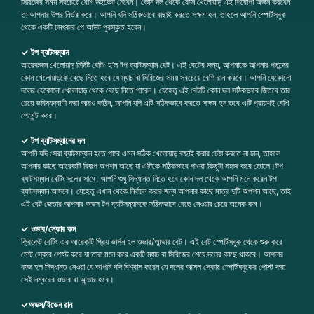
সিরিজের সময় সবচেয়ে বেশি উইকেট নেবেন। কোন দল থেকে কোন খেলোয়াড় এই শিরোপা অর্জন করবেন
তা আপনার উপর নির্ভর করে। আপনি যদি সঠিকভাবে বাছাই করতে সক্ষম হন, তাহলে আপনি স্পোর্টসবুক
থেকে একটি চমৎকার পে আউট পুরস্কৃত হবেন।
✓ টপ ব্যাটসম্যান
আরেকজন খেলোয়াড় নির্দিষ্ট বেটিং হ’ল টপ ব্যাটসম্যান বেট। এই বেটের জন্য, আপনাকে আপনার পছন্দের
কোন খেলোয়াড়কে বেছে নিতে হবে যে ম্যাচ বা সিরিজের সময় সবচেয়ে বেশি রান করবে। আপনি যেকোনো
দলের যেকোনো খেলোয়াড় থেকে বেছে নিতে পারেন। যেহেতু এই বেটটি কোন দল সঠিকভাবে জিতবে তার
চেয়ে ভবিষ্যদ্বাণী করা আরও কঠিন, আপনি যদি এটি সঠিকভাবে করতে সক্ষম হন তবে এটি প্রায়শই বেশি
পেমেন্ট করে।
✓ টপ ব্যাটসম্যানের দল
আপনি যদি সেরা ব্যাটসম্যান হতে পারে এমন সঠিক খেলোয়াড় বাছাই করার চেষ্টা করতে না চান, তাহলে
আপনার কাছে আরেকটি বিকল্প অপশন আছে যা এটিকে সঠিকভাবে পাওয়া কিছুটা সহজ করে তোলে।টপ
ব্যাটসম্যান বেটিং দলের সাথে, আপনি শুধু সিদ্ধান্ত নিতে হবে কোন দল থেকে আপনি মনে করেন টপ
ব্যাটসম্যান আসবে। যেহেতু এখান থেকে নির্বাচন করার জন্য আপনার কাছে মাত্র দুটি অপশন আছে, তাই
এই বেট জেতার আপনার অডস টপ ব্যাটসম্যানকে সঠিকভাবে বেছে নেওয়ার চেয়ে অনেক কম।
✓ ওভার/স্কোর কম
ক্রিকেট বেটিং এর আরেকটি প্রিয় ভার্সন হল ওভার/আন্ডার বেট। এই বেট স্পোর্টসবুক থেকে শুরু করে
মোট স্কোর পোস্ট করে যা তারা মনে করে একটি ম্যাচ বা সিরিজের শেষে দলের কাছে থাকবে। আপনার
কাজ হল সিদ্ধান্ত নেওয়া যে আপনি যদি বিশ্বাস করেন যে দলের আসল স্কোর স্পোর্টসবুকের পোস্ট করা
সেই নম্বরের ওভার বা আন্ডার হবে।
✓অডস/ইভেন রান