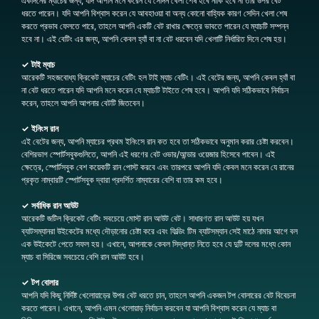
একদিনের ম্যাচের জন্য, যদি আপনি মনে করেন যে সেদিন খেলা শেষ হবে নাকি হবে না তাঁর উপর বেট
ধরতে পারেন। যদি আপনি বিশ্বাস করেন যে আবহাওয়া বা অন্য কোনো বাহ্যিক কারণ সেদিন খেলা শেষ
করতে প্রভাব ফেলতে পারে, তাহলে আপনি একটি বেট রাখার ক্ষেত্রে ভাবতে পারেন যে ম্যাচটি সম্পন্ন
হবে না। এই বেটিং এর জন্য, আপনি কেবল হ্যাঁ বা না বেট ধরবেন যদি খেলাটি নির্ধারিত দিনে শেষ হয়।
✓ টাই ম্যাচ
আরেকটি সহজবোধ্য ক্রিকেট ম্যাচের বেটিং হল টাই ম্যাচ বেটিং। এই বেটের জন্য, আপনি কেবল হ্যাঁ বা
না বেট ধরতে পারেন যদি আপনি মনে করেন যে ম্যাচটি টাইতে শেষ হবে। আপনি যদি সঠিকভাবে নির্বাচন
করেন, তাহলে আপনি আপনার বেটটি জিতবেন।
✓ ইনিংস রান
এই বেটের জন্য, আপনি ম্যাচের প্রথম ইনিংসে রান কত হবে তা সঠিকভাবে অনুমান করার চেষ্টা করবেন।
বেশিরভাগ স্পোর্টসবুকগুলিতে, আপনি এই ধরণের বেট ওভার/আন্ডার ওয়েজার হিসেবে পাবেন। এই
ক্ষেত্রে, স্পোর্টসবুক বেশ কয়েকটি রান পোস্ট করবে এবং তারপরে আপনি যদি কেবল মনে করেন যে রানের
প্রকৃত নাম্বারটি স্পোর্টসবুক দ্বারা প্রদর্শিত নাম্বারের বেশি বা তার কম হবে।
✓ সর্বাধিক রান আউট
আরেকটি জটিল ক্রিকেট বেটিং সবচেয়ে মোস্ট রান আউট বেট। সাধারণত রান আউট হয় যখন
ব্যাটসম্যানরা উইকেটের মধ্যে দৌড়ানোর চেষ্টা করে এবং
ফিল্ডিং টিম ব্যাটসম্যান সেই মাঠে নামার আগে বল
এক উইকেটে পেতে সফল হয়।
এখানে, আপনাকে কেবল সিদ্ধান্ত নিতে হবে যে দুটি দলের মধ্যে কোন
ম্যাচ বা সিরিজে সবচেয়ে বেশি রান আউট হবে।
✓ টপ বোলার
আপনি যদি কিছু নির্দিষ্ট খেলোয়াড়ের উপর বেট ধরতে চান, তাহলে আপনি একজন টপ বোলারের বেট বিবেচনা
করতে পারেন। এখানে, আপনি এমন খেলোয়াড় নির্বাচন করবেন যা আপনি বিশ্বাস করেন যে ম্যাচ বা