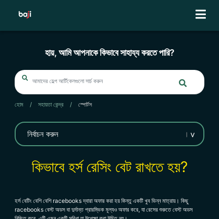
Skip
to
content
হায়, আমি আপনাকে কিভাবে সাহায্য করতে পারি?
হোম
/
সহায়তা কেন্দ্র
/
স্পোর্টস
কিভাবে হর্স রেসিং বেট রাখতে হয়?
হর্স বেটিং বেশি বেশি racebooks দ্বারা অফার করা হয় কিন্তু একটি খুব ভিন্ন মাত্রায়। কিছু
racebooks বেস্ট অডস বা দুর্দান্ত প্রারম্ভিক মূল্যও অফার করে, যা রেসের শুরুতে বেস্ট অডস
নিশ্চিত করে, এটি এমন একটি সুবিধা যা উপেক্ষা করা উচিত নয়।