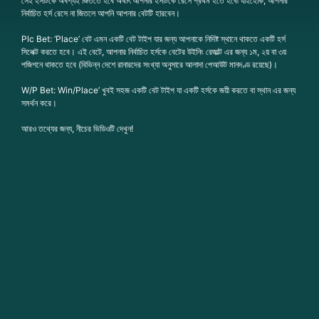
সেই হর্সটিকে অবশ্যই জিততে হবে অর্থাৎ আপনার হর্সটিকে রেসে প্রথম হতে হবে৷ যাইহোক, আপনার
নির্বাচিত হর্স রেসে না জিতলে আপনি আপনার বেটটি হারবেন।
Plc Bet: ‘Place’ বেট এমন একটি বেট টাইপ যার জন্য আপনাকে নিদিষ্ট স্থানে থাকতে একটি হর্স
সিলেক্ট করতে হবে। এই বেটে, আপনার নির্বাচিত হর্সকে বেটের উইনিং রেজাল্ট এর জন্য ১ম, ২য় বা ৩য়
পজিশনে থাকতে হবে (বিভিন্ন দেশে রানারদের সংখ্যা অনুসারে আলাদা পেআউট মানদণ্ড রয়েছে)।
W/P Bet: Win/Place’ খুবই সহজ একটি বেট টাইপ যা একটি হর্সকে জয়ী করতে বা স্থান এর জন্য
সমর্থন করে।
আরও তথ্যের জন্য, নীচের ভিডিওটি দেখুন!