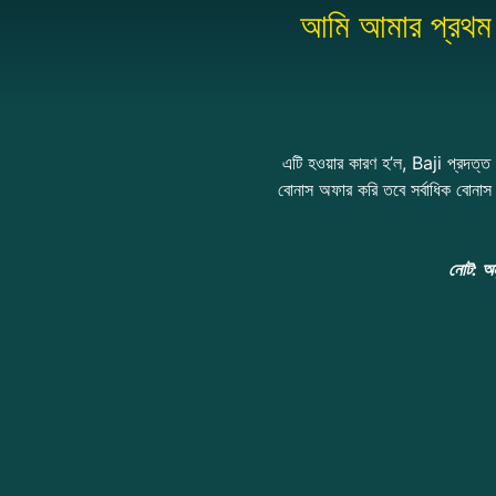
আমি আমার প্রথম ড
এটি হওয়ার কারণ হ’ল, Baji প্রদত্ত
বোনাস অফার করি তবে সর্বাধিক বোনা
নোট: অন