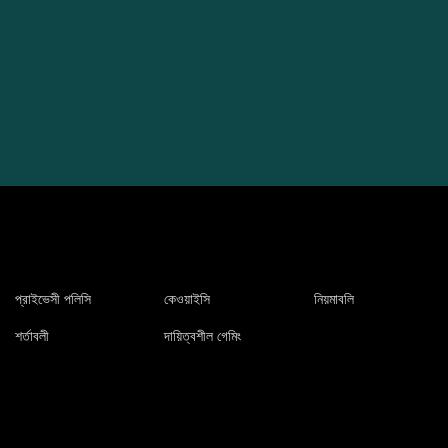
প্রাইভেসী পলিসি
কেওয়াইসি
নিয়মাবলি
শর্তাবলী
দায়িত্বশীল গেমিং