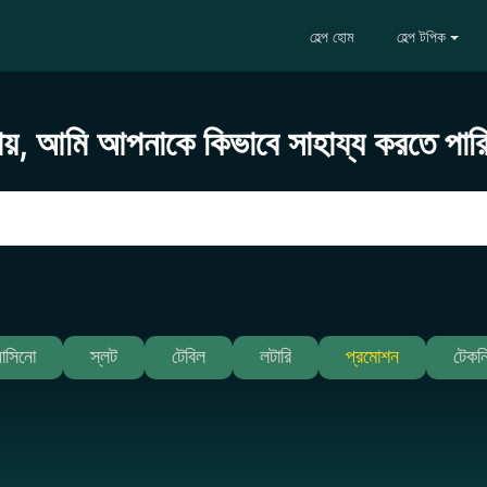
হেল্প হোম
হেল্প টপিক
ায়, আমি আপনাকে কিভাবে সাহায্য করতে পার
যাসিনো
স্লট
টেবিল
লটারি
প্রমোশন
টেকন