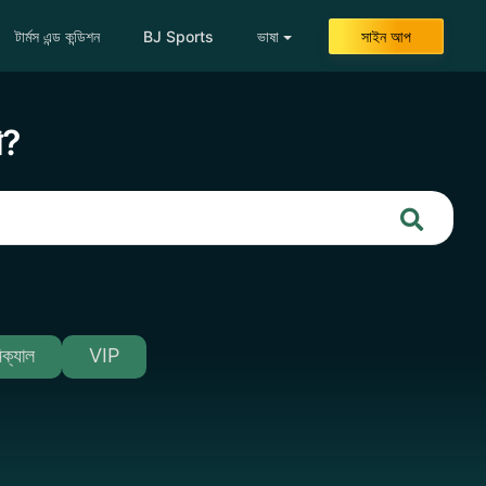
টার্মস এন্ড কন্ডিশন
BJ Sports
ভাষা
সাইন আপ
ি?
িক্যাল
VIP