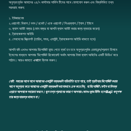
অনুগ্রহপূর্বক আমাদের ২৪/৭ কাস্টমার সার্ভিস টিমের সাথে যোগাযোগ করুন এবং নিম্নলিখিত তথ্য
সরবরাহ করুন:
১. ইউজারনেম
২.ওয়ালেট: বিকাশ / নগদ / রকেট / ওকে ওয়ালেট / শিওরক্যাশ / ট্যাপ / ইউপে
৩. ক্যাশ আউট নম্বর (ফোন নম্বর যা আপনি ক্যাশ আউট করার জন্য ব্যবহার করেন)
৪. ট্রানজেকশন আইডি
৫. লেনদেনের স্ক্রিনশট (তারিখ, সময়, এমাউন্ট, ট্রানজেকশন আইডি থাকতে হবে)
আপনি যদি এখনও আপনার ডিপোজিট ফান্ড পেতে ব্যর্থ হন তবে অনুগ্রহপূর্বক রেফারেন্স/প্রমাণ হিসাবে
ইমেলের মাধ্যমে আপনার ‘ডিপোজিট রিকোয়েস্ট অর্থাৎ আপনার টাকা ক্যাশ আউটের একটি ভিডিও’ করে
পাঠান। আরও জানতে
এখানে
ক্লিক করুন।
নোট:
সময়ের সাথে সাথে আমাদের একাউন্ট নম্বরগুলি পরিবর্তিত হতে পারে, তাই প্রতিবার ডিপোজিট করার
আগে অনুগ্রহ করে আমাদের একাউন্ট নম্বরগুলি ভালোভাবে চেক করে নিন, যা ডিপোজিট ফেইল বা বিলম্ব
এড়াতে আপনাকে সহায়তা করবে। ভুল তথ্য প্রদানের কারণে আপনার কোনও ফান্ড মিসিং হলে
Baji
কতৃপক্ষ
তার জন্য দায়বদ্ধ থাকবে না।