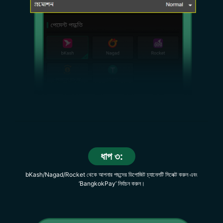
ধাপ ৩:
bKash/Nagad/Rocket থেকে আপনার পছন্দের ডিপোজিট চ্যানেলটি সিলেক্ট করুন এবং
‘BangkokPay’ নির্বাচন করুন।