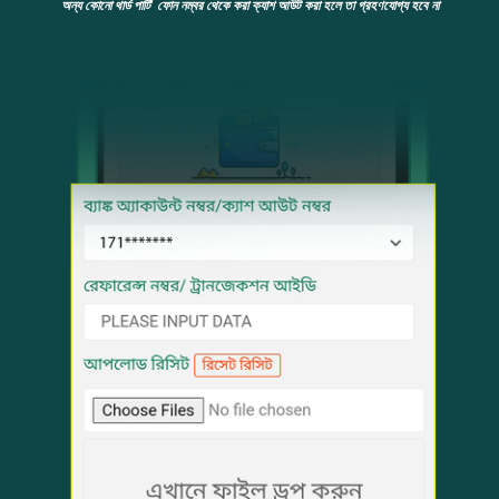
অন্য কোনো থার্ড পার্টি ফোন নম্বর থেকে করা ক্যাশ আউট করা হলে তা গ্রহণযোগ্য হবে না