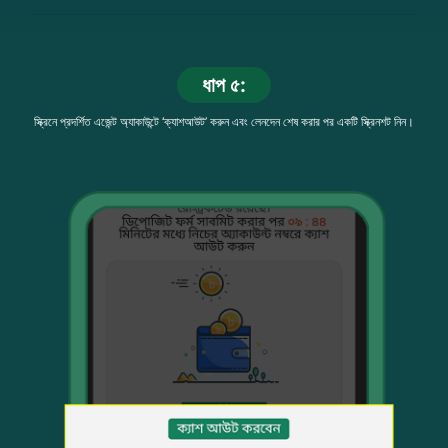
ধাপ ৫:
স্ক্রিনে প্রদর্শিত এজেন্ট অ্যাকাউন্টে ‘ক্যাশআউট’ করুন এবং লেনদেন শেষ করার পর একটি স্ক্রিনশট নিন।