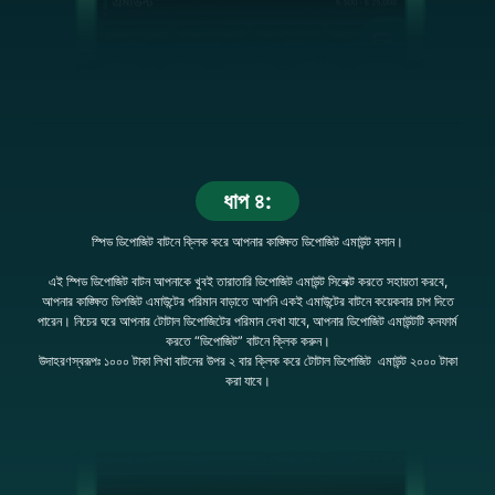
ধাপ ৪:
স্পিড ডিপোজিট বাটনে ক্লিক করে আপনার কাঙ্ক্ষিত ডিপোজিট এমাউন্ট বসান।
এই স্পিড ডিপোজিট বাটন আপনাকে খুবই তারাতারি ডিপোজিট এমাউন্ট সিলেক্ট করতে সহায়তা করবে,
আপনার কাঙ্ক্ষিত ডিপজিট এমাউন্টের পরিমান বাড়াতে আপনি একই এমাউন্টের বাটনে কয়েকবার চাপ দিতে
পারেন। নিচের ঘরে আপনার টোটাল ডিপোজিটের পরিমান দেখা যাবে, আপনার ডিপোজিট এমাউন্টটি কনফার্ম
করতে “ডিপোজিট” বাটনে ক্লিক করুন।
উদাহরণস্বরূপঃ ১০০০ টাকা লিখা বাটনের উপর ২ বার ক্লিক করে টোটাল ডিপোজিট এমাউন্ট ২০০০ টাকা
করা যাবে।