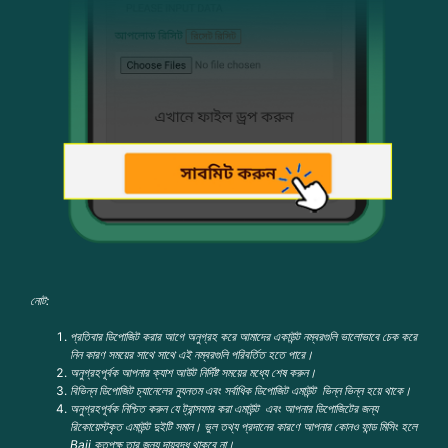
নোট:
প্রতিবার ডিপোজিট করার আগে অনুগ্রহ করে আমাদের একাউন্ট নম্বরগুলি ভালোভাবে চেক করে
নিন কারণ সময়ের সাথে সাথে এই নম্বরগুলি পরিবর্তিত হতে পারে।
অনুগ্রহপূর্বক আপনার ক্যাশ আউট নির্দিষ্ট সময়ের মধ্যে শেষ করুন।
বিভিন্ন ডিপোজিট চ্যানেলের ন্যূনতম এবং সর্বাধিক ডিপোজিট এমাউন্ট ভিন্ন ভিন্ন হয়ে থাকে।
অনুগ্রহপূর্বক নিশ্চিত করুন যে ট্রান্সফার করা এমাউন্ট এবং আপনার ডিপোজিটের জন্য
রিকোয়েস্টকৃত এমাউন্ট দুইটি সমান। ভুল তথ্য প্রদানের কারণে আপনার কোনও ফান্ড মিসিং হলে
Baji কতৃপক্ষ তার জন্য দায়বদ্ধ থাকবে না।