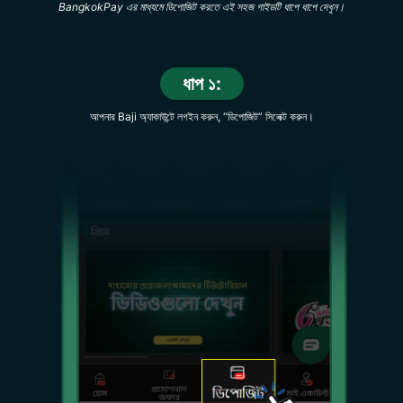
BangkokPay
এর মাধ্যমে ডিপোজিট করতে এই সহজ গাইডটি ধাপে ধাপে দেখুন।
ধাপ ১:
আপনার Baji অ্যাকাউন্টে লগইন করুন, “ডিপোজিট” সিলেক্ট করুন।