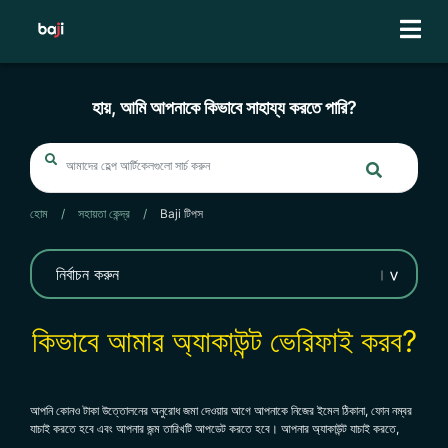
Skip
to
content
হায়, আমি আপনাকে কিভাবে সাহায্য করতে পারি?
হোম
/
সহায়তা কেন্দ্র
/
Baji টিপস
কিভাবে আমার অ্যাকাউন্ট ভেরিফাই করব?
আপনি কোনও টাকা উত্তোলনের অনুরোধ জমা দেওয়ার আগে আপনাকে নিজের ইমেল ঠিকানা, ফোন নম্বর
যাচাই করতে হবে এবং আপনার জন্ম তারিখটি আপডেট করতে হবে। আপনার অ্যাকাউন্ট যাচাই করতে,