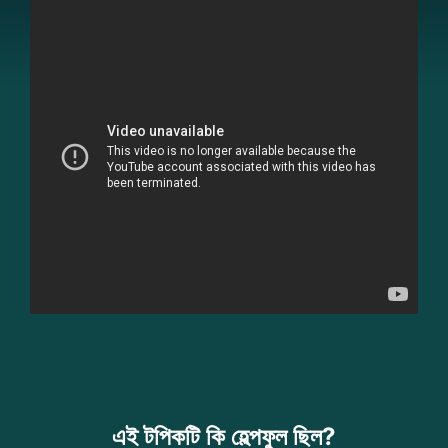
এই টপিকটি কি হেল্পফুল ছিল?