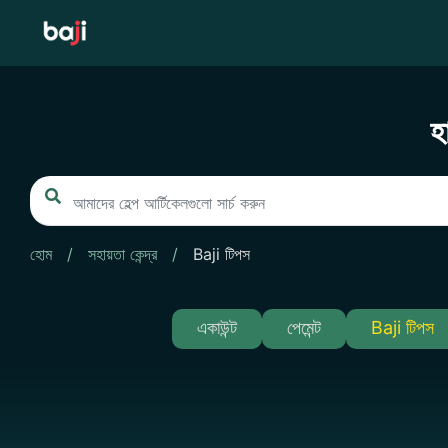
Skip
to
content
হ
হোম
/
সহায়তা কেন্দ্র
/
Baji টিপস
একাউন্ট
পেমেন্ট
Baji টিপস