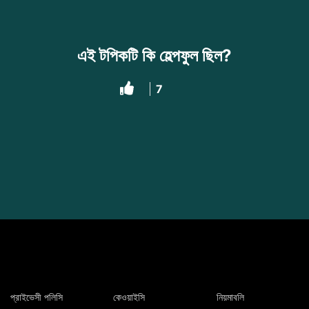
এই টপিকটি কি হেল্পফুল ছিল?
7
প্রাইভেসী পলিসি
কেওয়াইসি
নিয়মাবলি