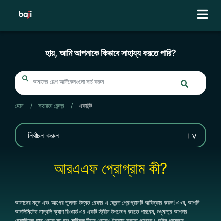
Skip
to
content
হায়, আমি আপনাকে কিভাবে সাহায্য করতে পারি?
হোম
/
সহায়তা কেন্দ্র
/
একাউন্ট
আরএএফ প্রোগ্রাম কী?
আমাদের নতুন এবং আগের তুলনায় উন্নত রেফার এ ফ্রেন্ড প্রোগ্রামটি আবিষ্কার করুন! এখন, আপনি
আনলিমিটেড মান্থলি ক্যাশ রিওয়ার্ড এর একটি স্ট্রীম উপভোগ করতে পারবেন, শুধুমাত্র আপনার
রেফারিদের কাছ থেকে নয় বরং মাল্টিফল টিয়ার থেকেও ইনকাম করতে পারবেন। অটল পুরষ্কার,