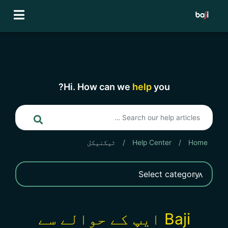
Ski
t
conten
Hi. How can we
help
you?
Home
/
Help Center
/
ٹیکنیکل
Baji ایپ کے حوالے سے