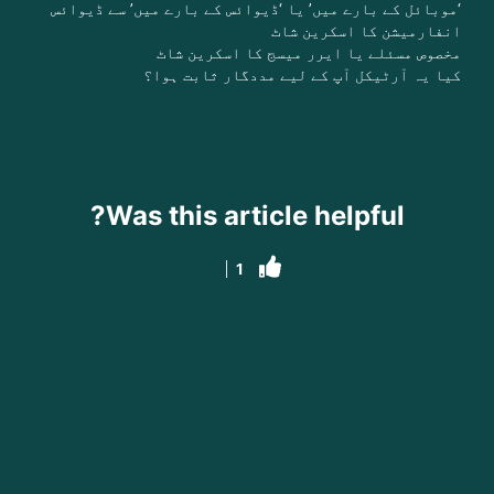
‘موبائل کے بارے میں’ یا ‘ڈیوائس کے بارے میں’ سے ڈیوائس
انفارمیشن کا اسکرین شاٹ
مخصوص مسئلے یا ایرر میسج کا اسکرین شاٹ
کیا یہ آرٹیکل آپ کے لیے مددگار ثابت ہوا؟
Was this article helpful?
1