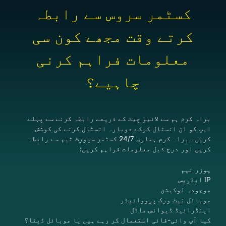
کسٹمر سروس سے رابطہ
کرتے وقت مجھے کون سی
معلومات فراہم کرنی
چاہیے؟
براہ کرم ہم سے لائیو چیٹ کے ذریعے رابطہ کرنے سے پہلے
ایپ کو ان انسٹال کرکے دوبارہ انسٹال کرنے کی کوشش
کریں۔ براہ کرم ہماری 24/7 کسٹمر سپورٹ ٹیم سے رابطہ
کریں اور درج ذیل معلومات فراہم کریں:
یوزر نیم
IP ایڈریس
موجودہ لوکیشن
موبائل نیٹ ورک پرووائیڈر
اینڈرائیڈ ڈیوائس ماڈل
کیا آپ وائی-فائی استعمال کر رہے ہیں یا موبائل ڈیٹا؟