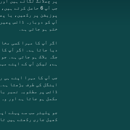
پر چھلانگ لگاتے ہیں اور
جب آپ 6 حاصل کرتے
ختم ہو جاتی ہے۔
اگر آپ کا مہرا کسی مخال
دیا جاتا ہے۔ اگر آپ کا 
جگہ بلاک ہو جاتی ہے۔ جو 
ہے، لیکن آپ کے اپنے مہر
جب آپ کا مہرا اپنے ہی ر
اینگل کی طرف بڑھتا ہے۔ 
ڈائس پر مطلوبہ نمبر بال
مکمل ہو جاتا ہے اور وہ 
جو پلیئر سب سے پہلے اپن
کھیل جاری رکھتے ہیں تاک