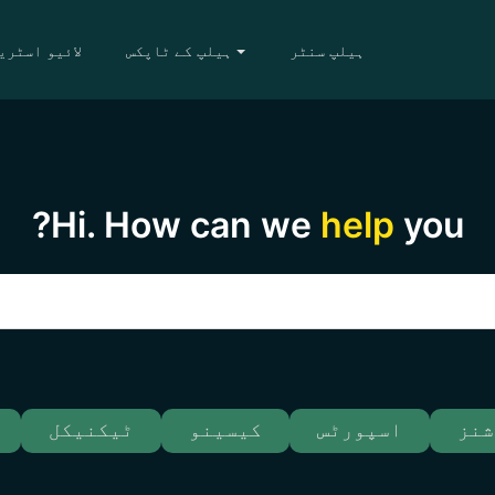
ہیلپ سنٹر
ہیلپ کے ٹاپکس
لائیو اسٹری
Hi. How can we
help
you?
شنز
اسپورٹس
کیسینو
ٹیکنیکل