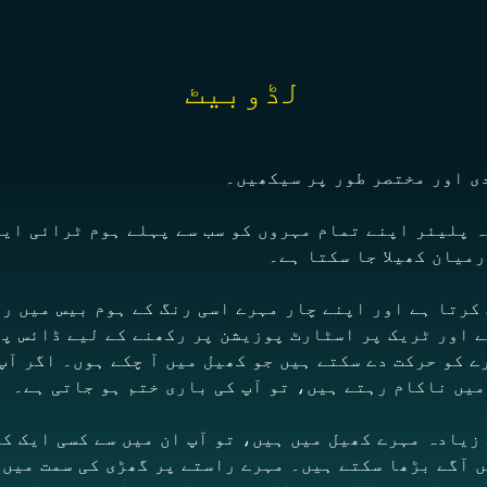
لڈوبیٹ
ی اور مختصر طور پر سیکھیں۔
ہ پلیئر اپنے تمام مہروں کو سب سے پہلے ہوم ٹرائی ای
کرتا ہے اور اپنے چار مہرے اسی رنگ کے ہوم بیس میں رک
رے کو حرکت دے سکتے ہیں جو کھیل میں آ چکے ہوں۔ اگر آپ
 زیادہ مہرے کھیل میں ہیں، تو آپ ان میں سے کسی ایک ک
 آگے بڑھا سکتے ہیں۔ مہرے راستے پر گھڑی کی سمت میں 