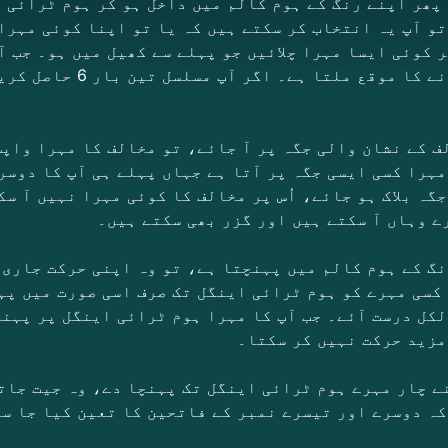
 پھر اپنے رنگ کے ہوم کالم میں داخل ہو کر ہوم ٹرائی 
 ہیں، تو آپ یہ انتخاب کر سکتے ہیں کہ یا تو اپنا کوئی مہ
آپ کو دوبارہ ڈائس پھیرنے کا 
ف کے نشان والی جگہ پر آ جائے، تو مخالف کا مہرا واپس 
مہرا کسی ایسی جگہ پر آتا ہے جہاں پہلے ہی آپ کا دوسر
جگہ بلاک ہو جائے، اُس پر مخالف کا کوئی مہرا نہیں آ س
ے وہاں آ سکتے ہیں اور گزر بھی سکتے ہیں۔
نگ کے ہوم کالم میں پہنچتا ہے، تو وہ اپنی حرکت جاری
کسی مہرے کو ہوم ٹرائی اینگل تک صرف اسی صورت میں پہ
کل درست آئے۔ جب آپ کا مہرا ہوم ٹرائی اینگل پر پہنچت
مزید حرکت نہیں کر سکتا۔
ے چار مہرے ہوم ٹرائی اینگل تک پہنچا دے، وہ جیت جات
ہ دوسرے اور تیسرے نمبر کے فاتحین کا تعین کیا جا س