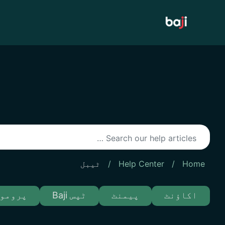
Ski
t
conten
Home
/
Help Center
/
ٹیبل
اکاؤنٹ
پیمنٹ
ٹپس Baji
پرومو