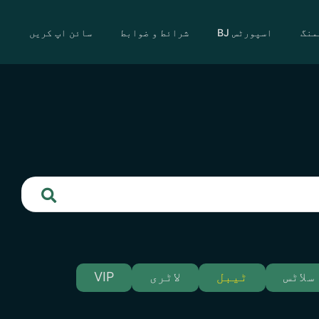
منگ
اسپورٹس BJ
شرائط و ضوابط
سائن اپ کریں
سلاٹس
ٹیبل
لاٹری
VIP