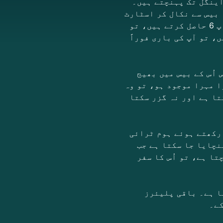
اینگل تک پہنچتے ہیں۔
را بیس سے نکال کر اسٹارٹ
پوزیشن پر رکھیں، یا پھر کوئی ایسا مہرا چلائیں جو پہلے سے کھیل میں ہو۔ جب آپ 6 حاصل کرتے ہیں، تو
موقع ملتا ہے۔ اگر آپ مسلسل تین بار 6 حاصل کریں، تو آپ کی باری فوراً
اُس کے بیس میں بھیج
ا مہرا موجود ہو، تو وہ
کتا ہے اور نہ گزر سکتا
 رکھتے ہوئے ہوم ٹرائی
نچایا جا سکتا ہے جب
ا ہے، تو اُس کا سفر
ا ہے۔ باقی پلیئرز
کے۔