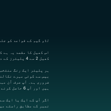
لڈو گیم کے قواعد کو جلد
اس کھیل کا مقصد یہ ہے ک
کھیل 2 سے 4 پلیئرز کے درمیان کھیلا جا سکتا ہے۔
ہر پلیئر ایک رنگ منتخب 
ضروری ہے۔ آپ صرف اُن مہ
ہیں اور آپ 6 حاصل کرنے میں ناکام رہتے ہیں، تو آپ کی باری ختم ہو جاتی ہے۔
اگر آپ کے ایک یا ایک سے
نمبر کے مطابق راستے میں