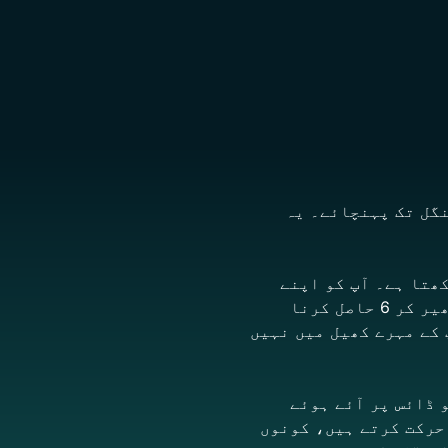
نگل تک پہنچائے۔ یہ
ھتا ہے۔ آپ کو اپنے
بیس سے کوئی مہرے نکالنے اور ٹریک پر اسٹارٹ پوزیشن پر رکھنے کے لیے ڈائس پھیر کر 6 حاصل کرنا
 کے مہرے کھیل میں نہیں
و ڈائس پر آئے ہوئے
حرکت کرتے ہیں، کونوں