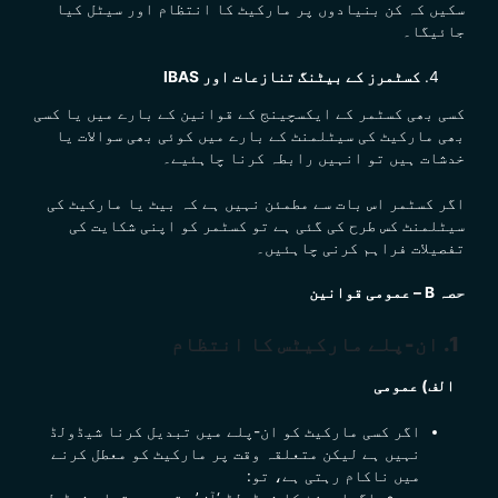
سکیں کہ کن بنیادوں پر مارکیٹ کا انتظام اور سیٹل کیا
جائیگا۔
کسٹمرز کے بیٹنگ تنازعات اور IBAS
کسی بھی کسٹمر کے
ایکسچینج کے قوانین کے بارے میں یا کسی
بھی مارکیٹ کی سیٹلمنٹ کے بارے میں کوئی بھی سوالات یا
خدشات ہیں تو انہیں رابطہ کرنا چاہئیے۔
اگر کسٹمر اس بات سے مطمئن نہیں ہے کہ بیٹ یا مارکیٹ کی
سیٹلمنٹ کس طرح کی گئی ہے تو کسٹمر کو اپنی شکایت کی
تفصیلات فراہم کرنی چاہئیں۔
حصہ B – عمومی قوانین
1.
ان-پلے
مارکیٹس
کا انتظام
الف) عمومی
اگر کسی مارکیٹ کو ان-پلے میں تبدیل کرنا شیڈولڈ
نہیں ہے لیکن متعلقہ وقت پر مارکیٹ کو معطل کرنے
میں ناکام رہتی ہے، تو:
اگرایونٹ کا شیڈولڈ ‘آف’
وقت
ہے، تواس شیڈول