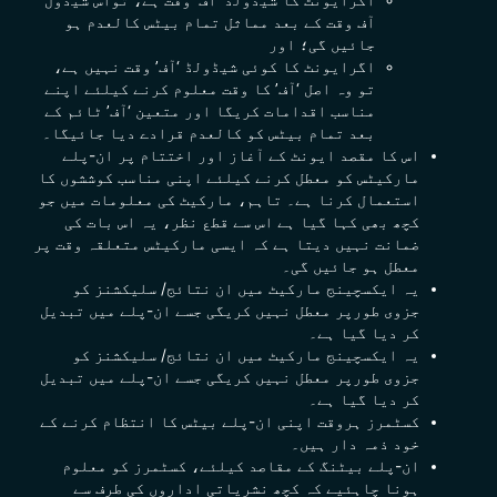
آف
وقت کے
بعد مماثل تمام بیٹس کالعدم ہو
جائیں گی؛ اور
اگرایونٹ کا کوئی شیڈولڈ ‘آف’
وقت
نہیں ہے،
تو وہ اصل ‘آف’ کا
وقت
معلوم کرنے کیلئے اپنے
مناسب اقدامات کریگا اور متعین ‘آف’ ٹائم کے
بعد تمام بیٹس کو کالعدم قرادے دیا جائیگا۔
اس کا مقصد ایونٹ کے آغاز اور اختتام پر ان-پلے
مارکیٹس کو معطل کرنے کیلئے اپنی مناسب کوششوں کا
استعمال کرنا ہے۔ تاہم، مارکیٹ کی معلومات میں جو
کچھ بھی کہا گیا ہے اس سے قطع نظر، یہ اس بات کی
ضمانت نہیں دیتا ہے کہ ایسی مارکیٹس متعلقہ وقت پر
معطل ہو جائیں گی۔
یہ ایکسچینج مارکیٹ میں ان نتائج/ سلیکشنز کو
جزوی طورپر معطل نہیں کریگی جسے ان-پلے میں تبدیل
کر دیا گیا ہے۔
یہ ایکسچینج مارکیٹ میں ان نتائج/ سلیکشنز کو
جزوی طورپر معطل نہیں کریگی جسے ان-پلے میں تبدیل
کر دیا گیا ہے۔
کسٹمرز ہروقت اپنی ان-پلے بیٹس کا انتظام کرنے کے
خود ذمہ دار ہیں۔
ان-پلے بیٹنگ کے مقاصد کیلئے، کسٹمرز کو معلوم
ہونا چاہئیے کہ کچھ نشریاتی اداروں کی طرف سے