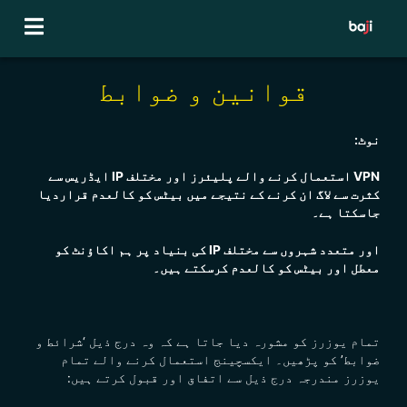
Ski
t
conten
قوانین و ضوابط
نوٹ:
VPN استعمال کرنے والے پلیئرز اور مختلف IP ایڈریس سے
کثرت سے لاگ ان کرنے کے نتیجے میں بیٹس کو کالعدم قراردیا
جاسکتا ہے۔
اور متعدد شہروں سے مختلف IP کی بنیاد پر ہم اکاؤنٹ کو
معطل اور بیٹس کو کالعدم کرسکتے ہیں۔
تمام یوزرز کو مشورہ دیا جاتا ہے کہ وہ درج ذیل ‘شرائط و
ضوابط’ کو پڑھیں۔ ایکسچینج استعمال کرنے والے تمام
یوزرز مندرجہ درج ذیل سے اتفاق اور قبول کرتے ہیں: