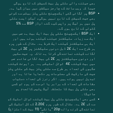
بھی جیتنے والی ملٹی پل بیٹ کمیشن کے تابع ہوگی
جیسا کہ ویب سائٹ کے چارجز سیکشن میں بیان گیا ہے۔
BSP پر لگائی گئی ایکسچینج ملٹی پلز بیٹس سے کوئی
بھی جیت کمیشن کے تابع نہیں ہوگی، لیکن ایسے ملٹی
پل میں ہر لیگ پر واپس کیے گئے اوڈز BSP سے %5
کٹوتی کے تابع ہوں گے۔
ایک BSP ایکسچینج ملٹی پل بیٹ ایک بیٹ ہے جس میں
ایک سے زیادہ سلیکشنز جیتنے کیلئے ہوتے ہیں اور
ایک ہی سلیکشنز کیلئے ایک شرط ہے۔ مثال کے طور پر،
ہر طرح سے ایک £2 ڈبل دونوں سلیکشنز پر £2 کی بیٹ
لگانے کیلئے نمائندگی کرتا ہے تاکہ وہ جیت سکیں
اور دونوں سیلیکشنز پر £2 کی بیٹ لگائی جائے، جس
میں بیٹ کیلئے £4 ٹوٹل اسٹیکس ہے۔ ہر ایونٹ کیلئے
جگہوں کی تعداد ہر طرح سے ملٹی پلز بیٹ کو ملٹی پلز
جیت کی مارکیٹ کی معلومات پر دکھایا جاتا ہے اور
تبدیل نہیں ہوتے ہیں۔ اگر رنرز کی تعداد دستیاب
مقامات کی تعداد کے برابر یا اس سے کم ہو، تو کسی
بھی ملٹی پل بیٹ کا متعلقہ لَیگ پلیس کالعدم ہو
جائیگا۔
کسی بھی ایکسچینج ملٹی پل بیٹ کیلئے ٹوٹل اسٹیک کم
سے کم £2 ہے۔
مثال کے طور پر، £2.20 کے کل اسٹیک کی
نمائندگی کرنے والے 20p “یانکی” (11 بیٹ کے امتزاج)