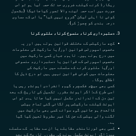
ریکارڈ کرنے کیلئے ضروری حد تک حصہ لیا ہو تو اس
صورت میں اسے حصہ لینے والا تصور کیاجائیگا (بشمول
کوئی نا اہلی لیکن “شروع نہیں کیا” یا اس کے مساوی
درجہ بندی کو چھوڑ کر)۔
دستبرداری کرنا، منسوخ کرنا، ملتوی کرنا
کچھ مارکیٹس کے مختلف قوانین ہوتے ہیں اور یہ
مخصوص اسپورٹس قوانین اور/ یا مارکیٹ کی معلومات
میں درج ہوتے ہیں۔ تاہم، جہاں کسی مارکیٹ میں
مخصوص اسپورٹس کے قوانین یا دستبرداری، منسوخی
اور/یا ملتوی کرنے کے سلسلے میں مارکیٹ کی
معلومات میں کوئی قوانین نہیں ہیں تو درج ذیل کا
اطلاق ہوگا۔
کسی بھی میچ، فکسچر، گیم، انفرادی ایونٹ، ریس یا
اسی طرح کے: اگر ایونٹ مقررہ تکمیل کی تاریخ کے بعد
تین دن کے اندراندر مکمل نہیں کیا جاتا ہے، تو اس
ایونٹ کیلئے مارکیٹس پر لگائی گئی تمام بیٹس
کالعدم ہو جائیں گی، سوائے کسی بھی مارکیٹ میں
لگنے والی بیٹس کے جن کا غیر مشروط تعین کیا گیا
ہے۔
کسی بھی ٹورنامنٹ، مقابلے یا ان سے مشابہ کے سلسلے
میں: اگر ایونٹ مکمل ہونے کی مقررہ تاریخ کے بعد