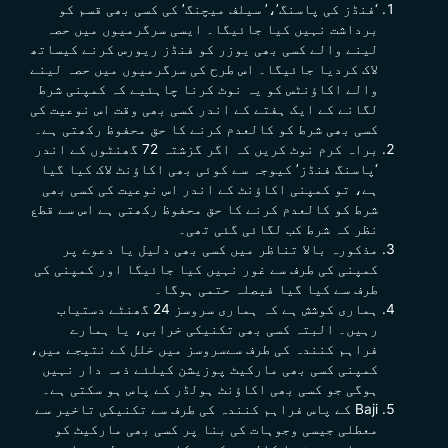
‘فنڈز کی پاسنگ’،’ سیلف میچنگ’ کی کسی بھی قسم کو
برداشت نہیں کیا جائیگا۔ ایسی سرگرمیوں میں حصہ
لینے والے کسی بھی یوزر کو فنڈز ریورس کرنے کیساتھ
لاک کردیا جائیگا۔ اس طرح کی سرگرمیوں میں حصہ لینے
والے اکاؤنٹس کو یہ نوٹ کرنا چاہئیے کہ کمپنی شرط
لگانے کے ایک ہفتے کے اندر کسی بھی وقت اس نوعیت کی
کسی بھی شرط کو
کالعدم
کرنے کا حق محفوظ رکھتی ہے۔
براہ کرم نوٹ کریں کہ اگر گزشتہ 72 گھنٹوں کے اندر
‘پاسنگ فنڈز’ کیوجہ سے کوئی بھی اکاؤنٹ لاک کیا گیا
ہے، تو کمپنی اکاؤنٹ کے اندر اس نوعیت کی کسی بھی
شرط کو کالعدم کرنے کا حق محفوظ رکھتی ہے اس سے قطع
نظر کہ شرط کب لگائی گئی تھی۔
مذکورہ بالا تناظر میں کسی بھی دلیل یا دعوے پر
کمپنی کی طرف سے غور نہیں کیا جائیگا اور کمپنی کی
طرف سے کیا گیا فیصلہ حتمی ہوگا۔
ہماری کوشش ہے کہ ہماری سروسز 24 گھنٹے دستیاب
رہیں۔ البتہ کسی بھی تکنیکی خرابی، یا ہمارے
فراہم کنندہ کی طرف سےسروسز میں خلل کے نتیجے میں،
کمپنی کسی بھی مارکیٹ پوزیشن کیلئے ذمہ دار نہیں
ہوگی جو کسی بھی اکاؤنٹ ہولڈر کے پاس ہو سکتی ہے۔
Baji کے پاس فراہم کنندہ کی طرف سے تکنیکی تاخیر سے
معطلی جیسی وجوہات کی بنا پر کسی بھی مارکیٹ کو