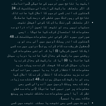
اہلیت یا نتائج میں ترمیم کی جائیگی (سوائےاسکے
کہ اگر متعلقہ مارکیٹ کی ابتدائی سیٹلمںٹ کے 24
گھنٹوں کے اندر کسی ترمیم کا اعلان کیا جائے تاکہ
نتائج کی رپورٹنگ میں غلطی کو درست کیا جاسکے)۔
اگر متعلقہ گورننگ باڈی کا کوئی آفیشل نتیجہ
دستیاب نہیں ہے، تو نتیجہ کا تعین آزاد ذرائع سے
معلومات کا استعمال کرکے کیا جائیگا ۔ ایسی
صورتوں میں، اگر کوئی نئی معلومات سیٹلمنٹ کے 48
گھنٹوں کے اندر پبلک ڈومین میں آتی ہے، تو وہ
(معقول طریقے سے کام کرتے ہوئے) دونوں میں سے کسی
ایک کا تعین کریگی: (i) آیا کہ اس نئی معلومات کی
روشنی میں مارکیٹ کو بحال کیا جائے یا دوبارہ سیٹل
کیا جائے؛ یا (ii) آیا کہ
مارکیٹ کو بحال کرنے یا
دوبارہ سیٹل کرنے کا فیصلہ کرنے سے پہلے مزید
معلومات کا انتظار کرنا ہے یا نہیں۔
سوائے اس کے
اس نے مزید معلومات کا انتظار کرنے کا اعلان کیا
ہے، تو مارکیٹ کے سیٹل ہونے کے 48 گھنٹے سے زیادہ
وقت کے بعد پبلک ڈومین میں آنے والی کسی بھی
معلومات پر غور نہیں کیا جائیگا (اس بات سے قطع
نظر کہ آیا ایسی معلومات سے مختلف نتیجے پر پہنچ
سکتے ہیں یا نہیں)۔
ایونٹ میں کسی بھی نتیجے یا ممکنہ نتیجے میں کسی