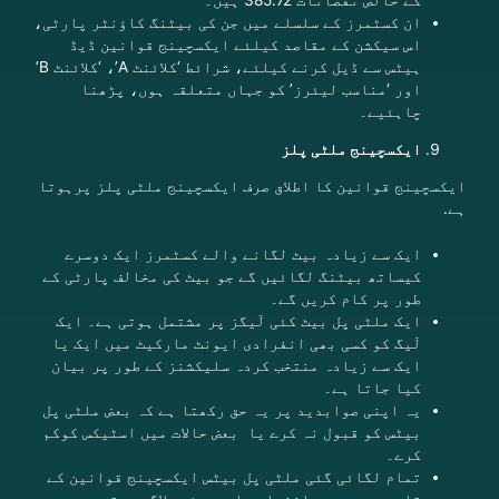
ان کسٹمرز کے سلسلے میں جن کی بیٹنگ کاؤنٹر پارٹی،
اس سیکشن کے مقاصد کیلئے ایکسچینج قوانین ڈیڈ
ہیٹس سے ڈیل کرنے کیلئے، شرائط ‘کلائنٹ A’، ‘کلائنٹ B’
اور ‘مناسب لیئرز’ کو جہاں متعلقہ ہوں، پڑھنا
چاہئیے۔
ایکسچینج ملٹی پلز
ایکسچینج قوانین کا اطلاق صرف
ایکسچینج ملٹی پلز پرہوتا
ہے
.
ایک سے زیادہ بیٹ لگانے والے کسٹمرز ایک دوسرے
کیساتھ بیٹنگ لگائیں گے جو بیٹ کی مخالف پارٹی کے
طور پر کام کریں گے۔
ایک ملٹی پل بیٹ کئی لَیگز پر مشتمل ہوتی ہے۔ ایک
لَیگ کو کسی بھی انفرادی ایونٹ مارکیٹ میں ایک یا
ایک سے زیادہ منتخب کردہ سلیکشنز کے طور پر بیان
کیا جاتا ہے۔
یہ اپنی صوابدید پر یہ حق رکھتا ہے کہ بعض ملٹی پل
بیٹس کو قبول نہ کرے یا بعض حالات میں اسٹیکس کوکم
کرے۔
تمام لگائی گئی ملٹی پل بیٹس ایکسچینج قوانین کے