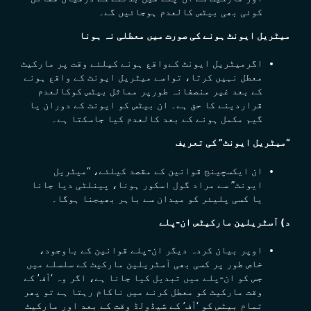
کوئی بھی بیٹس کالعدم ہوجائیں گے۔
میٹریل ایونٹ ہونے کی صورت میں معطلی نہ ہونا
اگرمیٹریل ایونٹ کےواقع ہونے کیلئے وقت پر مارکیٹ
معطل نہیں کرتا، تواسے میٹریل ایونٹ کے واقع ہونے
کے بعد
غیر منصفانہ طورپر
مماثل بیٹس کوکالعدم
قراردینے کا حق ہے۔ ان بیٹس کو ایونٹ کے دوران یا
گیم مکمل ہونے کے بعد کالعدم کیا جاسکتا ہے۔
“میٹریل ایونٹ” کی تعریف
ان ایکسچینج قوانین کے مقصد کیلئے،
“میٹریل
ایونٹ” سے مراد گول اسکور ہونا، پینلٹی دیا جانا
یا کسی پلیئر کو میدان سے باہر بھیجنا ہوگا۔
د) آسٹریلین مارکیٹس ان-پلے
اوپر بیان کردہ دیگر ان-پلے قوانین کے باوجود،
خاص طور پر کسی بھی آسٹریلین مارکیٹ کے سلسلے میں
جس کو ان-پلے میں تبدیل کیا جانا ہے، اگر وہ ‘آف’ کے
وقت مارکیٹ کو معطل کرنے میں ناکام رہتا ہے تو پھر
تمام بیٹس کو ‘آف’ کے شیڈولڈ وقت کے بعد اور مارکیٹ