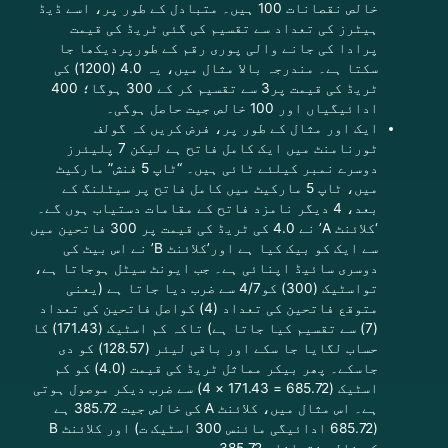
خالص نقصانات 100 ہیں۔ متبادل کے طور پر، اسے ڈیڈ
ہیٹرز کی تعداد سے تقسیم کی گئی ٹریڈ کی قیمت
پرادا کی جانے والی پوری رقم کے طورپردیکھا جا
سکتا ہے۔ مندرجہ بالا مثال میں،
یہ 4.0 (1200) کی
ٹریڈ کی قیمت پر3 سے تقسیم کر کے 300 ہوگا؛ 400
ادائیگیاں اور 100 خالص جیت حاصل ہوگی۔
ایک اور مثال کے طور پر، فرض کریں کہ گولف
ٹورنامنٹ میں ایک کامل فاتح ہے لیکن 7 پلیئرز
دوسرے نمبر کیلئے ٹائی ہیں۔ “ٹاپ 5 فنش” مارکیٹ
میں، ٹاپ 5 مارکیٹ میں کامل فاتح پر سیٹلنگ کے
بعد، 4 دیگر نامزد فاتح کے مقامات دستیاب ہوں گے۔
‘کلائنٹ A’ نے 4.0 کی ٹریڈ کی قیمت پر 300 فاتحین میں
سے ایک کو بیک کیا ہے اور’کلائنٹ B’ نے
اس بیٹ کی
دوسری سائیڈ اپنائی
ہے۔ جب ایونٹ سیٹل ہوجاتا ہے،
تواسٹیک (300) کو4/7 سے ضرب دیا جاتا ہے (یعنی
متوقع فاتحین کی تعداد (4) کواصل فاتحین کی تعداد
(7) سے تقسیم کیا جاتا ہے) تاکہ کم اسٹیک (171.43) کا
حساب لگایا جا سکے اور باقی لیئر (128.57) کو دی
جاسکے۔ پھر بیکر مماثل ٹریڈ کی قیمت (4.0) کو کم
اسٹیک
(685.72 = 171.43 × 4)
سے ضرب دیکر موصول ہوتی
ہے۔ اس مثال میں، کلائنٹ A کی خالص جیت 385.72 ہے
(685.72 ادائیگی مائنس 300 اسٹیک ت) اور کلائنٹ B
کے خالص نقصانات 385.72 ہیں۔