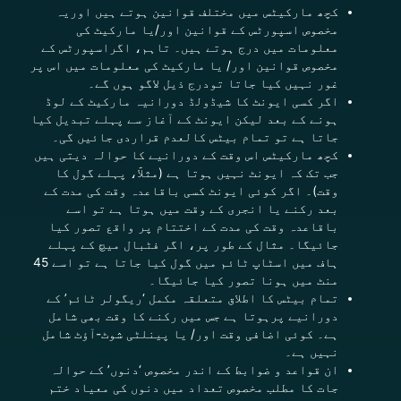
کچھ مارکیٹس میں مختلف قوانین ہوتے ہیں اوریہ
مخصوص اسپورٹس کے قوانین اور/یا مارکیٹ کی
معلومات میں درج ہوتے ہیں۔ تاہم، اگراسپورٹس کے
مخصوص قوانین اور/ یا مارکیٹ کی معلومات میں اس پر
غور نہیں کیا جاتا تودرج ذیل لاگو ہوں گے۔
اگر کسی ایونٹ کا شیڈولڈ دورانیہ مارکیٹ کے لوڈ
ہونے کے بعد لیکن ایونٹ کے آغاز سے پہلے تبدیل کیا
جاتا ہے تو تمام بیٹس کالعدم قراردی جائیں گی۔
کچھ مارکیٹس اس وقت کے دورانیے کا حوالہ دیتی ہیں
جب تک کہ ایونٹ نہیں ہوتا ہے (مثلاََ، پہلے گول کا
وقت)۔ اگر کوئی ایونٹ کسی باقاعدہ وقت کی مدت کے
بعد رکنے یا انجری کے وقت میں ہوتا ہے تو اسے
باقاعدہ وقت کی مدت کے اختتام پر واقع تصور کیا
جائیگا۔ مثال کے طور پر، اگر فٹبال میچ کے پہلے
ہاف میں اسٹاپ ٹائم میں گول کیا جاتا ہے تو اسے 45
منٹ میں ہونا تصور کیا جائیگا۔
تمام بیٹس کا اطلاق متعلقہ مکمل ‘ریگولر ٹائم’ کے
دورانیے پرہوتا ہے جس میں رکنے کا وقت بھی شامل
ہے۔ کوئی اضافی وقت اور/ یا پینلٹی شوٹ-آؤٹ شامل
نہیں ہے۔
ان قواعد و ضوابط کے اندر مخصوص ‘دنوں’ کے حوالہ
جات کا مطلب مخصوص تعداد میں دنوں کی معیاد ختم