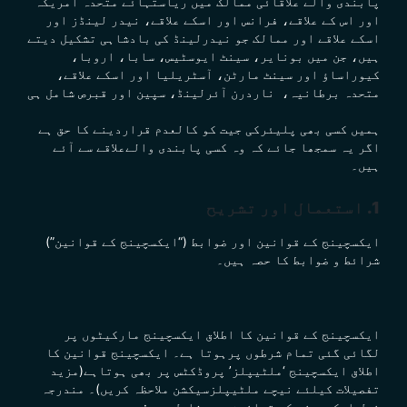
پابندی والے علاقائی ممالک میں ریاستہائے متحدہ امریکہ
اور اس کے علاقے، فرانس اور اسکے علاقے، نیدر لینڈز اور
اسکے علاقے اور ممالک جو نیدرلینڈ کی بادشاہی تشکیل دیتے
ہیں، جن میں بونایر، سینٹ ایوسٹیس، سابا، اروبا،
کیوراساؤ اور سینٹ مارٹن، آسٹریلیا اور اسکے علاقے،
متحدہ برطانیہ، ناردرن آئرلینڈ، سپین اور قبرص شامل ہی
ہمیں کسی بھی پلیئرکی جیت کو کالعدم قراردینے کا حق ہے
اگر یہ سمجھا جائے کہ وہ کسی پابندی والےعلاقے سے آئے
ہیں۔
1. استعمال اور تشریح
ایکسچینج کے قوانین اور ضوابط (“ایکسچینج کے قوانین”)
شرائط و ضوابط کا حصہ ہیں۔
ایکسچینج کے قوانین کا اطلاق ایکسچینج مارکیٹوں پر
لگائی گئی تمام شرطوں پرہوتا ہے۔ ایکسچینج قوانین کا
اطلاق ایکسچینج ‘ملٹیپلز’ پروڈکٹس پر بھی ہوتاہے(مزید
تفصیلات کیلئے نیچے ملٹیپلزسیکشن ملاحظہ کریں)۔ مندرجہ
ذیل ایکسچینج کے قوانین میں شامل ہیں: