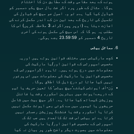
ہونے کے بعد مقامی وقت کے مطابق دن کا اختتام
ہوگا۔ مثال کے طور پر، اگر فٹ بال میچ یکم دسمبر کو
شیڈول کیا گیا ہے، تو وہ اصول جو میچ کو شیڈول کی
تکمیل کی تاریخ کے بعد تین دن کے اندر مکمل کرنے کی
اجازت دیتا ہے (اوپر پیراگراف 3 ملاحظہ کریں) اس کا
مطلب یہ ہو گا کہ اس میچ کی مکمل ہونے کی آخری
تاریخ 4 دسمبر کو 23.59:59 بجے ہوگی۔
مماثل بیٹس
کچھ مارکیٹس میں مختلف قوانین ہوتے ہیں اوریہ
مخصوص اسپورٹس کے قوانین اور/یا مارکیٹ کی
معلومات میں درج ہوتے ہیں۔
تاہم، اگراسپورٹس کے
مخصوص قوانین یا مارکیٹ کی معلومات میں اس پرغور
نہیں کیا جاتا تو درج ذیل کا اطلاق ہوگا۔
وَن-آف ایونٹس کیلئے’میچ بیٹس’ کا تعین حریف یا ٹیم
کے ذریعےایونٹ میں بہترین اسکور، وقت یا فائنل
پوزیشن کیساتھ کیا جاتا ہے۔ اگر میچ بیٹ میں شامل
حریفوں یا ٹیموں میں سے کوئی بھی ایونٹ مکمل نہیں
کرتا یا اسکور، وقت یا فنشنگ پوزیشن رجسٹر نہیں
کرتا ہے تو بیٹس اس قت تک کالعدم ہیں جب تک کہ
اسپورٹس کے مخصوص قوانین اور/ یا مارکیٹ کی
معلومات میں بصورت دیگر واضح طور پر بیان نہ کیا