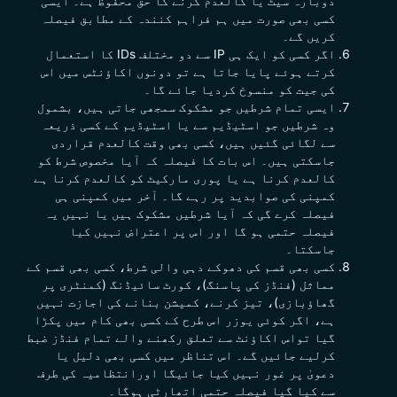
دوبارہ سیٹ یا کالعدم کرنے کا حق محفوظ ہے۔ ایسی
کسی بھی صورت میں ہم فراہم کنندہ کے مطابق فیصلہ
کریں گے۔
اگر کسی کو ایک ہی IP سے دو مختلف IDs کا استعمال
کرتے ہوئے پایا جاتا ہے تو دونوں اکاؤنٹس میں اس
کی جیت کو منسوخ کردیا جائے گا۔
ایسی تمام شرطیں جو مشکوک سمجھی جاتی ہیں، بشمول
وہ شرطیں جو اسٹیڈیم سے یا اسٹیڈیم کے کسی ذریعہ
سے لگائی گئیں ہیں، کسی بھی وقت کالعدم قراردی
جاسکتی ہیں۔ اس بات کا فیصلہ کہ آیا مخصوص شرط کو
کالعدم کرنا ہے یا پوری مارکیٹ کو کالعدم کرنا ہے
کمپنی کی صوابدید پر رہے گا۔ آخر میں کمپنی ہی
فیصلہ کرے گی کہ آیا شرطیں مشکوک ہیں یا نہیں یہ
فیصلہ حتمی ہو گا اور اس پر اعتراض نہیں کیا
جاسکتا۔
کسی بھی قسم کی دھوکے دہی والی شرط، کسی بھی قسم کے
مماثل (فنڈز کی پاسنگ)، کورٹ سائیڈنگ (کمنٹری پر
گھاؤبازی)، تیز کرنے، کمیشن بنانے کی اجازت نہیں
ہے، اگر کوئی یوزر اس طرح کے کسی بھی کام میں پکڑا
گیا تواس اکاؤنٹ سے تعلق رکھنے والے تمام فنڈز ضبط
کرلیے جائیں گے۔ اس تناظر میں کسی بھی دلیل یا
دعویٰ پر غور نہیں کیا جائیگا اورانتظامیہ کی طرف
سے کیا گیا فیصلہ حتمی اتھارٹی ہوگا۔