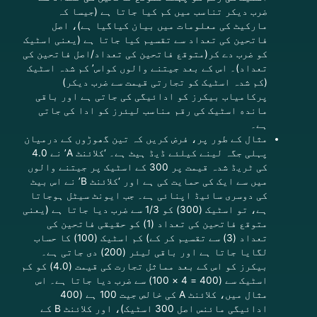
ضرب دیکر تناسب میں کم کیا جاتا ہے (جیسا کہ
مارکیٹ کی معلومات میں بیان کیاگیا ہے)، اصل
فاتحین کی تعداد سے تقسیم کیا جاتا ہے (یعنی اسٹیک
کو ضرب دے کر(متوقع فاتحین کی تعداد/اصل فاتحین کی
تعداد)۔ اس کے بعد جیتنے والوں کواس’ کم شدہ اسٹیک
(کم شدہ اسٹیک کو تجارتی قیمت سے ضرب دیکر)
پرکامیاب بیکرز کو ادائیگی کی جاتی ہے اور باقی
مانده اسٹیک کی رقم مناسب لیئرز کو ادا کی جاتی
ہے۔
مثال کے طور پر، فرض کریں کہ تین گھوڑوں کے درمیان
پہلی جگہ لینے کیلئے ڈیڈ ہیٹ ہے۔ ‘کلائنٹ A’ نے 4.0
کی ٹریڈ شدہ قیمت پر 300 کے اسٹیک پر جیتنے والوں
میں سے ایک کی حمایت کی ہے اور ‘کلائنٹ B’ نے اس بیٹ
کی دوسری سائیڈ اپنائی ہے۔ جب ایونٹ سیٹل ہوجاتا
ہے، تو اسٹیک (300) کو 1/3 سے ضرب دیا جاتا ہے (یعنی
متوقع فاتحین کی تعداد (1) کو حقیقی فاتحین کی
تعداد (3) سے تقسیم کر کے) کم اسٹیک (100) کا حساب
لگایا جاتا ہے اور باقی لیئر (200) دی جاتی ہے۔
بیکرز کو اس کے بعد مماثل تجارت کی قیمت (4.0) کو کم
اسٹیک سے (400 = 4 × 100) سے ضرب دیا جاتا ہے۔ اس
مثال میں، کلائنٹ A کی خالص جیت 100 ہے (400
ادائیگی مائنس اصل 300 اسٹیک)، اور کلائنٹ B کے