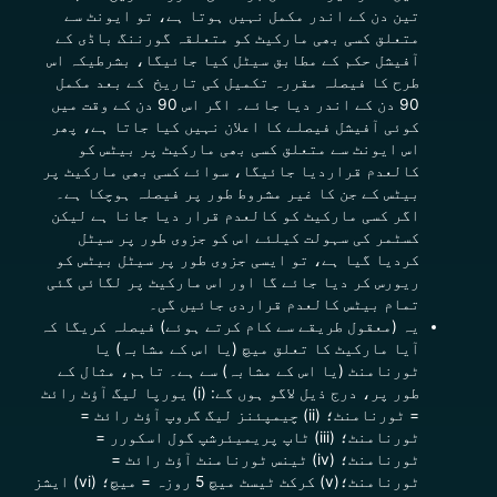
تین دن کے اندر مکمل نہیں ہوتا ہے، تو ایونٹ سے
متعلق کسی بھی مارکیٹ کو متعلقہ گورننگ باڈی کے
آفیشل حکم کے مطابق سیٹل کیا جائیگا، بشرطیکہ اس
طرح کا فیصلہ مقررہ تکمیل کی تاریخ کے بعد مکمل
90 دن کے اندر دیا جائے۔ اگر اس 90 دن کے وقت میں
کوئی آفیشل فیصلے کا اعلان نہیں کیا جاتا ہے، پھر
اس ایونٹ سے متعلق کسی بھی مارکیٹ پر بیٹس کو
کالعدم قراردیا جائیگا، سوائے کسی بھی مارکیٹ پر
بیٹس کے جن کا غیر مشروط طور پر فیصلہ ہوچکا ہے۔
اگر کسی مارکیٹ کو کالعدم قرار دیا جانا ہے لیکن
کسٹمر کی سہولت کیلئے اس کو جزوی طور پر سیٹل
کردیا گیا ہے، تو ایسی جزوی طور پر سیٹل بیٹس کو
ریورس کر دیا جائے گا اور اس مارکیٹ پر لگائی گئی
تمام بیٹس کالعدم قراردی جائیں گی۔
یہ (معقول طریقے سے کام کرتے ہوئے) فیصلہ کریگا کہ
آیا مارکیٹ کا تعلق میچ (یا اس کے مشابہ) یا
ٹورنامنٹ (یا اس کے مشابہ) سے ہے۔ تاہم، مثال کے
طور پر، درج ذیل لاگو ہوں گے: (i) یورپا لیگ آؤٹ رائٹ
= ٹورنامنٹ؛ (ii) چیمپئنز لیگ گروپ آؤٹ رائٹ =
ٹورنامنٹ؛ (iii) ٹاپ پریمیئرشپ گول اسکورر =
ٹورنامنٹ؛ (iv) ٹینس ٹورنامنٹ آؤٹ رائٹ =
ٹورنامنٹ؛(v) کرکٹ ٹیسٹ میچ 5 روزہ = میچ؛ (vi) ایشز