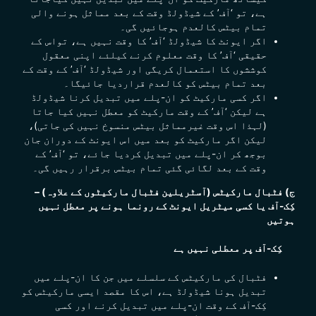
ہے، تو ‘آف’ کے شیڈولڈ وقت کے بعد مماثل ہونے والی
تمام بیٹس کالعدم ہوجائیں گی۔
اگر
ایونٹ کا شیڈولڈ ‘آف’ کا وقت نہیں ہے،
تواس کے
حقیقی
‘آف’ کا وقت
معلوم کرنے کیلئے اپنی معقول
کوششوں کا استعمال کریگی اور شیڈولڈ ‘آف’ کے وقت کے
بعد تمام بیٹس کو کالعدم قراردیا جائیگا۔
اگر کسی مارکیٹ کو
ان-پلے
میں تبدیل کرنا شیڈولڈ
ہے لیکن
‘آف’ کے وقت
مارکیٹ کو معطل نہیں کیا جاتا
(لہذا اس وقت
غیرمماثل
بیٹس منسوخ نہیں کی جاتی)،
لیکن اگر مارکیٹ کو بعد میں اس ایونٹ کے دوران جان
بوجھ کر ان-پلے میں تبدیل کردیا جائے، تو ‘آف’ کے
وقت کے بعد لگائی گئی تمام بیٹس برقرار رہیں گی۔
ج) فٹبال مارکیٹس (آسٹریلین فٹبال مارکیٹوں کے علاوہ) –
کِک-آف یا کسی میٹریل ایونٹ کے رونما ہونے پر معطل نہیں
ہوتیں
کِک-آف پر معطلی نہیں ہے
فٹبال کی مارکیٹس کے سلسلے میں جن کا ان-پلے میں
تبدیل ہونا شیڈولڈ ہے، اس کا مقصد ایسی مارکیٹس کو
کِک-آف کے وقت ان-پلے میں تبدیل کرنے اور کسی