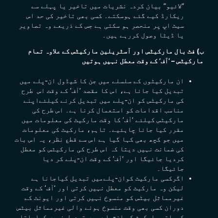
“لائیو” بیان کردہ نشریات میں تاخیر یا پہلے سے
ریکارڈ کیے گئے ہوسکتے۔ کسی بھی تاخیر کی حد اس
سیٹ اپ پر منحصر ہو سکتی ہے جس کے ذریعے وہ تصاویر
یا ڈیٹا وصول کررہے ہیں۔
ب) فٹ بال مارکیٹس اور آسٹریلین مارکیٹس کے علاوہ تمام
مارکیٹس – ‘آف’ کے وقت معطل نہیں ہوتیں
ان مارکیٹوں کے سلسلے میں جن کا شیڈول ان-پلے میں
تبدیل کیا جانا ہے، اس کا مقصد ‘آف’ کے وقت اس طرح
کی مارکیٹس کو ان-پلے میں تبدیل کرنے کیلئےاپنے
مناسب اقدامات کو استعمال کرنا ہے۔ اس طرح کی
مارکیٹس کیلئے ‘آف’ کا وقت مارکیٹ کی معلومات میں
مقرر کیا جانا چاہئیے۔ تاہم، مارکیٹ کی معلومات
میں جو کچھ بھی کہا گیا ہے اس سے قطع نظر، یہ اس بات
کی ضمانت نہیں دیتا کہ اس طرح کی مارکیٹس کو معطل
کردیا جائیگا اور ‘آف’ کے وقت ان-پلے کر دیا
جائیگا۔
اگرکسی مارکیٹ کوان-پلےمیں تبدیل کیاجانا ہے
لیکن وہ مارکیٹ کو معطل نہیں کرتی اور ‘آف’ کے وقت
غیرمماثل بیٹس کو منسوخ نہیں کرتی اور ایونٹ کے
دوران کسی بھی وقت منسوخ ہونے والی غیرمماثل بیٹس
کیساتھ مارکیٹ کو ان-پلے میں تبدیل نہیں کیاجاتا