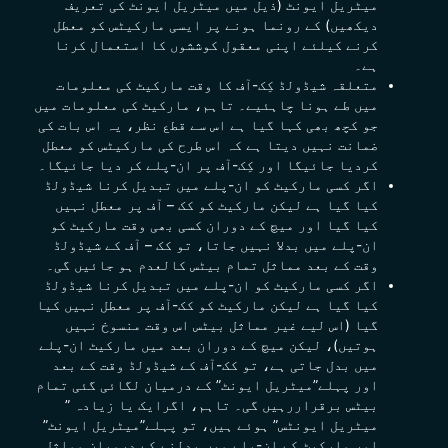
میٹریل ایونٹ (ذیل میں میٹریل ایونٹ کی تعریف
دیکھیں) کے رونما ہونے پر ایسی
مارکیٹس کو معطل
کرنے کیلئے اپنی معقول کوششوں کا استعمال کرنا
ہے۔
متعلقہ شیڈولڈ کِک-آف کا وقت مارکیٹ کی معلومات
میں طے ہونا چاہئیے۔ تاہم، مارکیٹ کی معلومات میں
جو کچھ بھی کہا گیا ہے اس سے قطع نظر، یہ اس بات کی
ضمانت نہیں دیتا ہے کہ اس طرح کی مارکیٹس کو معطل
کردیا جائیگا اور کِک-آف پر ان-پلے کر دیا جائیگا۔
اگر کسی مارکیٹ کو
ان-پلے
میں تبدیل کرنا شیڈولڈ
کیا گیا ہے لیکن مارکیٹ کو کک – آف پر معطل نہیں
کیا گیا اور میچ کے دوران کسی بھی وقت مارکیٹ کو
ان-پلے میں بدلا نہیں جاتا، تو کک – آف کے شیڈولڈ
وقت کے بعد مماثل تمام بیٹس کالعدم ہو جائیں گی۔
اگر کسی مارکیٹ کو
ان-پلے
میں تبدیل کرنا شیڈولڈ
کیا گیا ہے لیکن مارکیٹ کو کک-آف پر معطل نہیں کیا
گیا (اس لیے غیر
مماثل بیٹس اس وقت منسوخ نہیں
ہوتیں)، لیکن میچ کے دوران بعد میں مارکیٹ ان-پلے
میں بدل جاتی ہے، تو
کک-آف کے شیڈولڈ وقت کے بعد
اور پہلے”میٹریل ایونٹ” کے درمیان لگائی گئی تمام
بیٹس برقراررہیں گی۔ تاہم، اگرایک یا زیادہ ”
میٹریل ایونٹس” ہوئے ہیں، تو پہلے”میٹریل ایونٹ”
اور مارکیٹ کے ان-پلے میں بدلنے کے درمیان مماثل