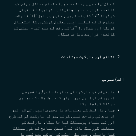
کے ان-پلے میں بدلنے سے پہلے تمام مماثل بیٹس کو
کالعدم قرار دے دیا جائیگا۔ اگرایونٹ کا کوئی
شیڈولڈ ‘آف’ کا وقت نہیں ہے تو، وہ اصل ‘آف’ کا وقت
معلوم کرنے کیلئے اپنی معقول کوششوں کا استعمال
کریگا اور شیڈولڈ ‘آف’ کے وقت کے بعد تمام بیٹس کو
کالعدم قراردے دیا جائیگا۔
نتائج اور مارکیٹ سیٹلمنٹ
الف) عمومی
مارکیٹس کو مارکیٹ کی معلومات اور/ یا خصوصی
اسپورٹس قوانین میں بیان کردہ طریقے کے مطابق
سیٹلڈ کیاجائیگا۔
جہاں مارکیٹ کی معلومات یا مخصوص اسپورٹس قوانین
اس بات کی وضاحت نہیں کرتے ہیں کہ مارکیٹ کو کس طرح
اور کس بنیاد پرسیٹلڈ کیا جائیگا، مارکیٹ کو
متعلقہ گورننگ باڈی کے آفیشل نتائج کے طور سیٹلڈ
کیا جائیگا، قطع نظر اسکے کہ اس کے بعد کسی نا