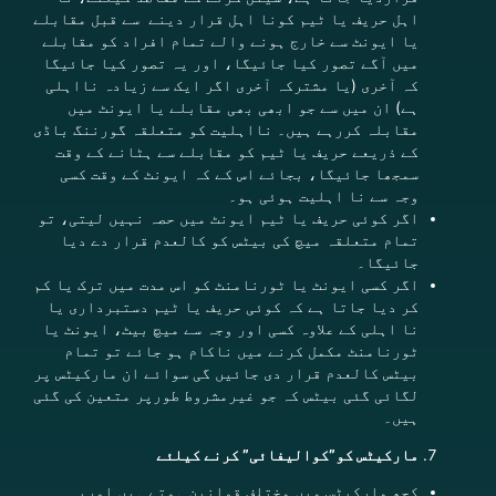
اہل حریف یا ٹیم کونا اہل قرار دینے سے قبل مقابلے
یا ایونٹ سے خارج ہونے والے تمام افراد کو مقابلے
میں آگے تصور کیا جائیگا، اور یہ تصور کیا جائیگا
کہ آخری (یا مشترکہ آخری اگر ایک سے زیادہ نااہلی
ہے) ان میں سے جو ابھی بھی مقابلے یا ایونٹ میں
مقابلہ کررہے ہیں۔ نااہلیت کو متعلقہ گورننگ باڈی
کے ذریعے حریف یا ٹیم کو مقابلے سے ہٹانے کے وقت
سمجھا جائیگا، بجائے اس کے کہ ایونٹ کے وقت کسی
وجہ سے نا اہلیت ہوئی ہو۔
اگر کوئی
حریف
یا ٹیم ایونٹ میں حصہ نہیں لیتی، تو
تمام متعلقہ میچ کی بیٹس کو کالعدم قرار دے دیا
جائیگا۔
اگر کسی ایونٹ یا ٹورنامنٹ کو اس مدت میں ترک یا کم
کر دیا جاتا ہے کہ کوئی حریف یا ٹیم دستبرداری یا
نا اہلی کے علاوہ کسی اور وجہ سے میچ بیٹ، ایونٹ یا
ٹورنامنٹ مکمل کرنے میں ناکام ہو جائے تو تمام
بیٹس کالعدم قرار دی جائیں گی سوائے ان مارکیٹس پر
لگائی گئی بیٹس کہ جو غیرمشروط طورپر متعین کی گئی
ہیں۔
مارکیٹس کو”کوالیفائی” کرنے کیلئے
کچھ مارکیٹس میں مختلف قوانین ہوتے ہیں اوریہ