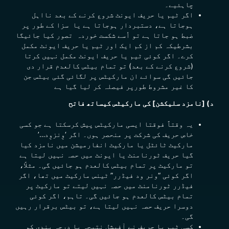
چاہئیے۔
اگر ٹیم یا حریف ایونٹ شروع کرنے کے بعد نااہل
ہوجاتا ہے، دستبردار ہوجاتا ہے یا سزا کے طور پر
ضبط ہو جاتا ہے تو اُسے شکست خوردہ تصور کیا جائیگا
بشرطیکہ کم از کم ایک اور ٹیم یا
حریف
ایونٹ مکمل
کرے۔ اگر کوئی ٹیم یا
حریف
ایونٹ مکمل نہیں کرتا
(شروع کرنے کے بعد) تو تمام بیٹس کالعدم قرار دی
جائیں گی سوائے ان مارکیٹس پر لگائی گئی بیٹس جن
کا غیر مشروط طورپر فیصلہ کر لیا گیا ہے
د) [نامزد سلیکشن] کی مارکیٹس کیساتھ فاتح
یہ وقتاً فوقتا ایسی مارکیٹس پیش کرسکتا ہے جو کسی
خاص
حریف
کی شرکت پر منحصر ہوں۔ اگر ‘وِنزوِد…’
مارکیٹ ٹائٹل یا مارکیٹ انفارمیشن میں نامزد کیا
گیا حریف ٹورنامنٹ یا ایونٹ میں حصہ نہیں لیتا ہے
تو مارکیٹ پر تمام بیٹس کالعدم ہو جائیں گی۔ مثلاََ،
اگر کوئی “ونر ود فیڈرر” ٹینس مارکیٹ میں تھا، اگر
فیڈرر ٹورنامنٹ میں حصہ نہیں لیتے تو مارکیٹ پر
تمام بیٹس کالعدم ہو جائیں گی۔ تاہم، اگر کوئی
دوسرا حریف حصہ نہیں لیتا ہے، تو بیٹس برقرار رہیں
گی۔
کسی ٹیم یا حریف نے آفیشل نتیجہ یا درجہ بندی کو