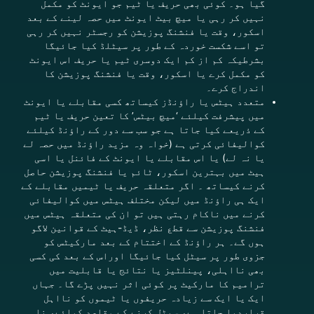
گیا ہو۔ کوئی بھی حریف یا ٹیم جو ایونٹ کو مکمل
نہیں کر رہی یا میچ بیٹ ایونٹ میں حصہ لینے کے بعد
اسکور، وقت یا فنشنگ پوزیشن کو رجسٹر نہیں کر رہی
تو اسے شکست خوردہ کے طور پر سیٹلڈ کیا جائیگا
بشرطیکہ کم از کم ایک دوسری ٹیم یا حریف اس ایونٹ
کو مکمل کرے یا اسکور، وقت یا فنشنگ پوزیشن کا
اندراج کرے۔
متعدد ہیٹس یا راؤنڈز کیساتھ کسی مقابلے یا ایونٹ
میں پیشرفت کیلئے ‘میچ بیٹس’ کا تعین حریف یا ٹیم
کے ذریعے کیا جاتا ہے جو سب سے دور کے راؤنڈ کیلئے
کوالیفائی کرتی ہے (خواہ وہ مزید راؤنڈ میں حصہ لے
یا نہ لے) یا اس مقابلے یا ایونٹ کے فائنل یا اسی
ہیٹ میں بہترین اسکور، ٹائم یا فنشنگ پوزیشن حاصل
کرنے کیساتھ ۔ اگر متعلقہ حریف یا ٹیمیں مقابلے کے
ایک ہی راؤنڈ میں لیکن مختلف ہیٹس میں کوالیفائی
کرنے میں ناکام رہتی ہیں تو ان کی متعلقہ ہیٹس میں
فنشنگ پوزیشن سے قطع نظر، ڈیڈ-ہیٹ کے قوانین لاگو
ہوں گے۔ ہر راؤنڈ کے اختتام کے بعد مارکیٹس کو
جزوی طور پر سیٹل کیا جائیگا اوراس کے بعد کی کسی
بھی نااہلی، پینلٹیز یا نتائج یا قابلیت میں
ترامیم کا مارکیٹ پر کوئی اثر نہیں پڑے گا۔ جہاں
ایک یا ایک سے زیادہ حریفوں یا ٹیموں کو نااہل
قراردیا جاتا ہے، سیٹل کرنے کے مقاصد کیلئے، نا