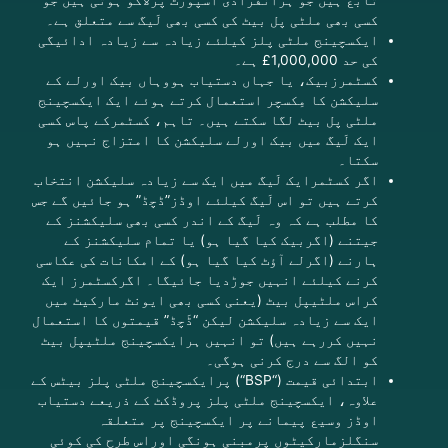
تابع ہیں جو ہرانفرادی اسپورٹ پرلاگو ہوتی ہیں جو
کسی بھی ملٹی پل بیٹ کی کسی بھی لَیگ سے متعلق ہے۔
ایکسچینج ملٹی پلز کیلئے زیادہ سے زیادہ ادائیگی
کی حد 1,000,000£ ہے۔
کسٹمرزبیک، یا جہاں دستیاب ہووہاں بیک اورلے کے
سلیکشن کا مِکسچر استعمال کرتے ہوئے ایک ایکسچینج
ملٹی پل بیٹ لگا سکتے ہیں۔ تاہم، کسٹمرکے پاس کسی
ایک لَیگ میں بیک اورلے سلیکشن کا امتزاج نہیں ہو
سکتا۔
اگر کسٹمرایک
لَیگ
میں ایک سے زیادہ سلیکشن انتخاب
کرتے ہیں تو اس لَیگ کیلئے اوڈز”ڈچڈ” ہو جائیں گے جس
کا مطلب ہے کہ وہ لَیگ کے اندر کسی بھی سلیکشنز کے
جیتنے (اگربیک کیا گیا ہو) یا تمام سلیکشنز کے
ہارنے (اگرلے آؤٹ کیا گیا ہو) کے امکانات کی عکاسی
کرنے کیلئے انہیں جوڑدیا جائیگا۔ اگرکسٹمرز ایک
کراس ملٹیپل بیٹ (یعنی کسی بھی ایونٹ مارکیٹ میں
ایک سے زیادہ سلیکشن لیکن “ڈَچڈ” قیمتوں کا استعمال
نہیں کررہے ہیں) تو انہیں ہرایکسچینج ملٹیپل بیٹ
کو الگ سے درج کرنی ہوگی۔
ابتدائی قیمت (“
BSP
“) پرایکسچینج ملٹی پلز بیٹس کے
علاوہ، ایکسچینج ملٹی پلز پروڈکٹ کے ذریعے دستیاب
اوڈز وسیع پیمانے پر ایکسچینج پر متعلقہ
سنگلزمارکیٹوں پرمبنی ہونگی اوراس طرح کی کوئی