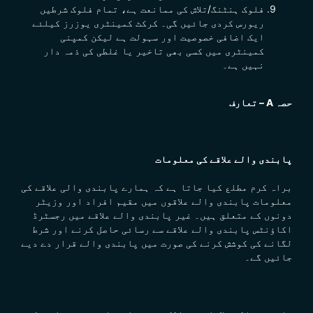
فلوک ہنٹنگ/تلاش کی ممانعت ہے، تمام فلوک شرطیں
ریورس کردی جائیں گی۔ کرکٹ کمینٹری یوزرز کیلئے
ایک اضافی خصوصیت اور سہولت ہے لیکن کمپنی
کمینٹری میں کسی بھی تاخیر یا غلطی کی ذمہ دار
نہیں ہے۔
حصہ A – تعارف
پابندی والے علاقے کی معلومات
براہ کرم مطلع کیا جاتا ہے کہ ہمارے پابندی والی علاقے کی
معلومات پابندی والے علاقوں میں مقیم افراد اور وزیٹر
دونوں کے متعلق ہیں۔ غیر پابندی والے علاقے میں رجسٹرڈ
اکاؤنٹس پابندی والے علاقے سے رسائی حاصل کرنے اور شرط
لگانے کی کوشش کرنے کی صورت میں پابندی والے قرار دے دیے
جائیں گے۔