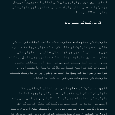
کے قوانین میں ریفرنہیں کی گئی (مثال کے طورپر’اسپیشل
بیٹس’ یا ساحلی والی بال)، عمومی قوانین اور مارکیٹ کی
معلومات لاگو ہوں گے۔
مارکیٹ کی معلومات
مارکیٹ کی معلومات، معلومات کے مقاصد کیلئے فراہم کی
جاتی ہے جو مارکیٹ کو منظم کرنے کے مؤثر طریقے کے بارے
میں رہنمائی کے طور پر فراہم کی جاتی ہے۔ مارکیٹ کی
معلومات میں مارکیٹ سیٹلمنٹ کے قوانین بھی شامل ہوسکتے
ہیں،
تاہم اسے ہمیشہ
عمومی قوانین
اور متعلقہ
مخصوص
اسپورٹس کے قوانین
کیساتھ ملا کرپڑھنا چاہئیے اوراس
قواعد
و ضوابط کے پیج کا لنک عام طور پر ہرمارکیٹ کیلئے
مارکیٹ کی معلومات میں فراہم کیا جائیگا۔
اگرچہ مارکیٹ کی معلومات یہ رہنمائی کرسکتی ہے کہ
مارکیٹس کو کس طرح منظم کیا جائیگا،
باوجود اسکے کہ
مارکیٹ کی معلومات میں کیا کہا گیا ہے، یہ کسی بھی وقت
اپنی صوابدید پر کسی بھی مارکیٹ کو معطل کرنے کا حق
محفوظ رکھتی ہے، جس میں ضروری ایڈمنسٹریشن انجام دینے
اور/ یا
کسٹمرز
کے تحفط کیلئے کوئی ضروری اقدامات کرنا