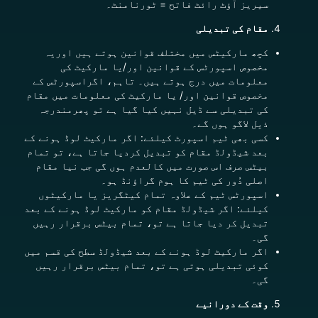
سیریز آؤٹ رائٹ فاتح = ٹورنامنٹ۔
مقام کی تبدیلی
کچھ مارکیٹس میں مختلف قوانین ہوتے ہیں اوریہ
مخصوص اسپورٹس کے قوانین اور/یا مارکیٹ کی
معلومات میں درج ہوتے ہیں۔ تاہم، اگراسپورٹس کے
مخصوص قوانین اور/ یا مارکیٹ کی معلومات میں مقام
کی تبدیلی سے ڈیل نہیں کیا گیا ہے تو پھرمندرجہ
ذیل لاگو ہوں گے۔
کسی بھی ٹیم اسپورٹ کیلئے: اگر مارکیٹ لوڈ ہونے کے
بعد شیڈولڈ مقام کو تبدیل کردیا جاتا ہے، تو تمام
بیٹس صرف اس صورت میں کالعدم ہوں گی جب نیا مقام
اصلی دُور کی ٹیم کا ہوم گراؤنڈ ہو۔
اسپورٹس ٹیم کے علاوہ تمام کیٹگریز یا مارکیٹوں
کیلئے:
اگر شیڈولڈ مقام کو مارکیٹ لوڈ ہونے کے بعد
تبدیل کر دیا جاتا ہے تو، تمام بیٹس برقرار رہیں
گی۔
اگر مارکیٹ لوڈ ہونے کے بعد شیڈولڈ سطح کی قسم میں
کوئی تبدیلی ہوتی ہے تو، تمام بیٹس برقرار رہیں
گی۔
وقت کے دورانیے