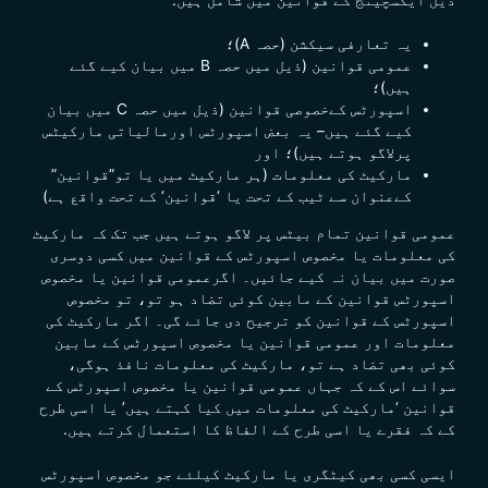
یہ تعارفی سیکشن (حصہ A)؛
عمومی
قوانین
(ذیل میں حصہ B میں بیان کیے گئے
ہیں)؛
اسپورٹس کےخصوصی قوانین
(ذیل میں حصہ C میں بیان
کیے گئے ہیں
–
یہ بعض اسپورٹس اورمالیاتی مارکیٹس
پرلاگو ہوتے ہیں)؛ اور
مارکیٹ کی معلومات (ہر مارکیٹ میں یا تو”
قوانین
”
کےعنوان سے ٹیب کے تحت یا ‘
قوانین
‘ کے تحت واقع ہے)
عمومی قوانین تمام بیٹس پر لاگو ہوتے ہیں جب تک کہ مارکیٹ
کی معلومات یا مخصوص اسپورٹس کے قوانین میں کسی دوسری
صورت میں بیان نہ کیے جائیں۔ اگرعمومی قوانین یا مخصوص
اسپورٹس قوانین کے مابین کوئی تضاد ہو تو، تو مخصوص
اسپورٹس کے قوانین کو ترجیح دی جائے گی۔ اگر مارکیٹ کی
معلومات اور عمومی قوانین یا مخصوص اسپورٹس کے مابین
کوئی بھی تضاد ہے تو، مارکیٹ کی معلومات نافذ ہوگی،
سوائے اس کے کہ جہاں عمومی
قوانین
یا مخصوص اسپورٹس کے
قوانین
‘مارکیٹ کی معلومات میں کیا کہتے ہیں’ یا اسی طرح
کے کہ فقرے یا اسی طرح کے الفاظ کا استعمال کرتے ہیں.
ایسی کسی بھی کیٹگری یا مارکیٹ کیلئے جو مخصوص اسپورٹس