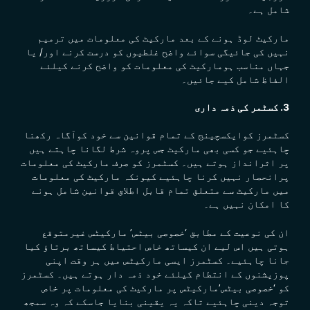
شامل ہے۔
مارکیٹ لوڈ ہونے کے بعد مارکیٹ کی معلومات میں ترمیم
نہیں کی جائیگی سوائے واضح غلطیوں کو درست کرنے اور/ یا
جہاں مناسب ہومارکیٹ کی معلومات کو واضح کرنے کیلئے
الفاظ شامل کیے جائیں۔
3. کسٹمر کی ذمہ داری
کسٹمرز کوایکسچینج کے تمام قوانین سے خود کوآگاہ رکھنا
چاہئیے جو کسی بھی مارکیٹ جس پروہ شرط لگانا چاہتے ہیں
پر اثرانداز ہوتے ہیں۔
کسٹمرز کو صرف مارکیٹ کی معلومات
پرانحصار نہیں کرنا چاہئیے کیونکہ مارکیٹ کی معلومات
میں مارکیٹ سے متعلق تمام قابل اطلاق قوانین شامل ہونے
کا امکان نہیں ہے۔
ان کی نوعیت کے مطابق ‘خصوصی بیٹس’
مارکیٹس
غیرمتوقع
ہوتی ہیں اس لیے ان کیساتھ خاص احتیاط کیساتھ برتاؤ کیا
جانا چاہئیے۔ کسٹمرز ایسی
مارکیٹس
میں ہر وقت اپنی
پوزیشنوں کے انتطام کیلئے خود ذمہ دار ہوتے ہیں۔ کسٹمرز
کو ‘خصوصی بیٹس’مارکیٹس پر مارکیٹ کی معلومات پر خاص
توجہ دینی چاہئیے تاکہ یہ یقینی بنایا جاسکے کہ وہ سمجھ