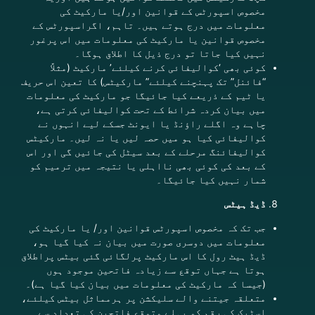
مخصوص اسپورٹس کے قوانین اور/یا مارکیٹ کی
معلومات میں درج ہوتے ہیں۔
تاہم، اگراسپورٹس کے
مخصوص قوانین یا مارکیٹ کی معلومات میں اس پرغور
نہیں کیا جاتا تو درج ذیل کا اطلاق ہوگا۔
کوئی بھی ‘کوالیفائی کرنے کیلئے’ مارکیٹ (مثلاً
“فائنل” تک پہنچنے کیلئے” مارکیٹس) کا تعین اس حریف
یا ٹیم کے ذریعے کیا جائیگا جو مارکیٹ کی معلومات
میں بیان کردہ شرائط کے تحت کوالیفائی کرتی ہے،
چاہے وہ اگلے راؤنڈ یا ایونٹ جسکے لیے انہوں نے
کوالیفائی کیا ہو میں حصہ لیں یا نہ لیں۔ مارکیٹس
کوالیفائنگ مرحلے کے بعد سیٹل کی جائیں گی اور اس
کے بعد کی کوئی بھی نااہلی یا نتیجہ میں ترمیم کو
شمار نہیں کیا جائیگا۔
ڈیڈ ہیٹس
جب تک کہ مخصوص اسپورٹس قوانین اور/ یا مارکیٹ کی
معلومات میں دوسری صورت میں بیان نہ کیا گیا ہو،
ڈیڈ ہیٹ رول کا اس مارکیٹ پرلگائی گئی بیٹس پراطلاق
ہوتا ہے جہاں توقع سے زیادہ فاتحین موجود ہوں
(جیسا کہ مارکیٹ کی معلومات میں بیان کیا گیا ہے)۔
متعلقہ جیتنے والے سلیکشن پر ہرمماثل بیٹس کیلئے،
اسٹیک کی رقم کو پہلے متوقع فاتحین کی تعداد سے