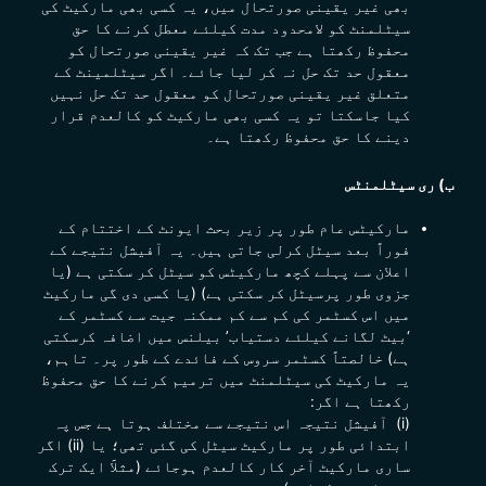
بھی غیر یقینی صورتحال میں، یہ کسی بھی مارکیٹ کی
سیٹلمنٹ کو لامحدود مدت کیلئے معطل کرنے کا حق
محفوظ رکھتا ہے جب تک کہ غیر یقینی صورتحال کو
معقول حد تک حل نہ کر لیا جائے۔ اگر سیٹلمینٹ کے
متعلق غیر یقینی صورتحال کو معقول حد تک حل نہیں
کیا جاسکتا تو یہ کسی بھی مارکیٹ کو کالعدم قرار
دینے کا حق محفوظ رکھتا ہے۔
ب) ری سیٹلمنٹس
مارکیٹس عام طور پر زیر بحث ایونٹ کے اختتام کے
فوراً بعد سیٹل کرلی جاتی ہیں۔ یہ آفیشل نتیجے کے
اعلان سے پہلے کچھ مارکیٹس کو سیٹل کر سکتی ہے (یا
جزوی طور پرسیٹل کر سکتی ہے) (یا کسی دی گی مارکیٹ
میں اس کسٹمر کی کم سے کم ممکنہ جیت سے کسٹمر کے
‘بیٹ لگانے کیلئے دستیاب’ بیلنس میں اضافہ کرسکتی
ہے) خالصتاً کسٹمر سروس کے فائدے کے طور پر۔ تاہم،
یہ مارکیٹ کی سیٹلمنٹ میں ترمیم کرنے کا حق محفوظ
رکھتا ہے اگر:
(i) آفیشل نتیجہ اس نتیجے سے مختلف ہوتا ہے جس پہ
ابتدائی طور پر مارکیٹ سیٹل کی گئی تھی؛ یا (ii) اگر
ساری مارکیٹ آخر کار کالعدم ہوجائے (مثلاََ ایک ترک