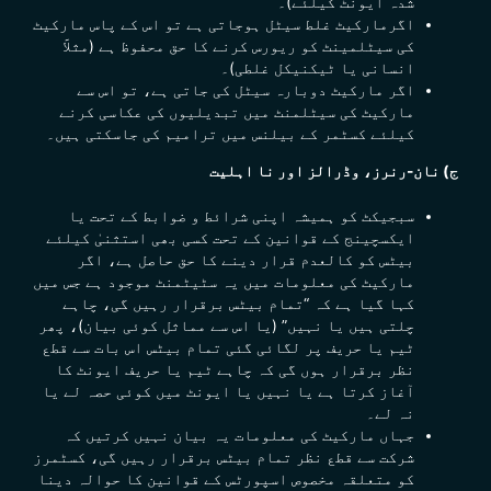
شدہ ایونٹ کیلئے)۔
اگرمارکیٹ غلط سیٹل ہوجاتی ہے تو اس کے پاس مارکیٹ
کی سیٹلمینٹ کو ریورس کرنے کا حق محفوظ ہے (مثلاََ
انسانی یا ٹیکنیکل غلطی)۔
اگر مارکیٹ دوبارہ سیٹل کی جاتی ہے، تو اس سے
مارکیٹ کی سیٹلمنٹ میں تبدیلیوں کی عکاسی کرنے
کیلئے کسٹمر کے بیلنس میں ترامیم کی جاسکتی ہیں۔
ج) نان-رنرز، وڈرالز اور نا اہلیت
سبجیکٹ کو ہمیشہ اپنی شرائط و ضوابط کے تحت یا
ایکسچینج کے قوانین کے تحت کسی بھی استثنیٰ کیلئے
بیٹس کو کالعدم قرار دینے کا حق حاصل ہے، اگر
مارکیٹ کی معلومات میں یہ سٹیٹمنٹ موجود ہے جس میں
کہا گیا ہے کہ “تمام بیٹس برقرار رہیں گی، چاہے
چلتی ہیں یا نہیں” (یا اس سے مماثل کوئی بیان)، پھر
ٹیم یا حریف پر لگائی گئی تمام بیٹس اس بات سے قطع
نظر برقرار ہوں گی کہ چاہے ٹیم یا حریف
ایونٹ کا
آغاز کرتا ہے یا نہیں یا ایونٹ میں کوئی حصہ لے یا
نہ لے۔
جہاں مارکیٹ کی معلومات یہ بیان نہیں کرتیں کہ
شرکت سے قطع نظر تمام بیٹس برقرار رہیں گی، کسٹمرز
کو متعلقہ مخصوص اسپورٹس کے قوانین کا حوالہ دینا