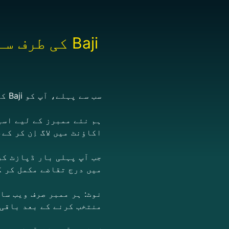
Baji کی طرف سے دی گئی ویلکم آفر سے کیسے لطف اندوز ہوں؟
سب سے پہلے، آپ کو Baji کے ممبر کے طور پر رجسٹر کرنا ہوگا۔
ہم نئے ممبرز کے لیے اسپ
اکاؤنٹ میں لاگ اِن کر ک
جب آپ پہلی بار ڈپازٹ کر
میں درج تقاضے مکمل کر ک
نوٹ: ہر ممبر صرف ویب سا
منتخب کرنے کے بعد باقی 