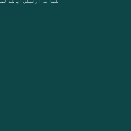
کیا یہ آرٹیکل آپ کے لیے