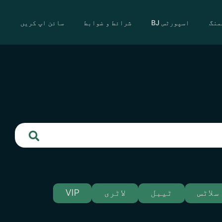
منگ
اسپورٹس BJ
شرائط و ضوابط
سائن اپ کریں
سلاٹس
ٹیبل
لاٹری
VIP