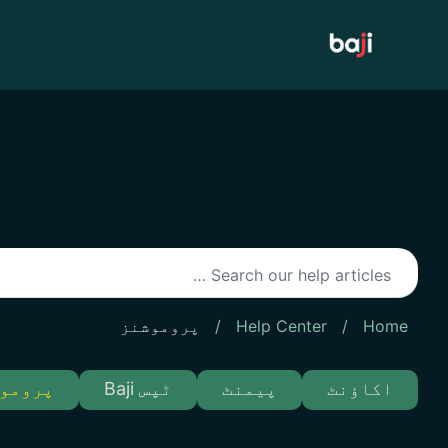
Ski
t
conten
Home
/
Help Center
/
پروموشنز
اکاؤنٹ
پیمنٹ
ٹپس Baji
پرومو