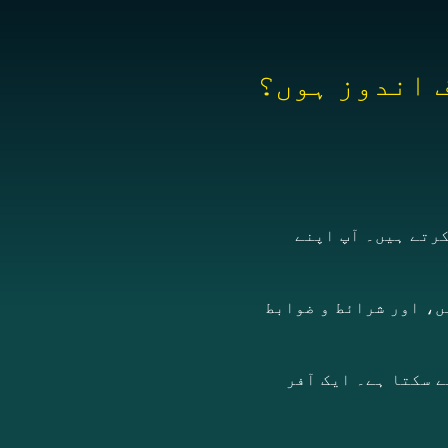
کرتے ہیں۔ آپ اپنے
ں، اور شرائط و ضوابط
ے سکتا ہے۔ ایک آفر