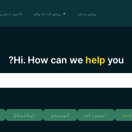
ہیلپ سنٹر
ہیلپ کے ٹاپکس
لائیو اسٹری
Hi. How can we
help
you?
شنز
اسپورٹس
کیسینو
ٹیکنیکل