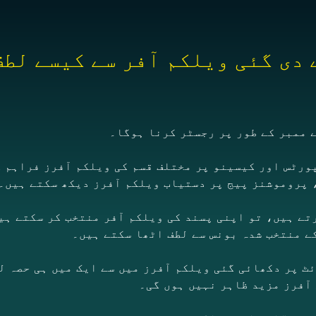
ورٹس اور کیسینو پر مختلف قسم کی ویلکم آفرز فراہم 
ے، پروموشنز پیج پر دستیاب ویلکم آفرز دیکھ سکتے ہیں۔
تے ہیں، تو اپنی پسند کی ویلکم آفر منتخب کر سکتے ہی
ے منتخب شدہ بونس سے لطف اٹھا سکتے ہیں۔
ئٹ پر دکھائی گئی ویلکم آفرز میں سے ایک میں ہی حصہ ل
آفرز مزید ظاہر نہیں ہوں گی۔