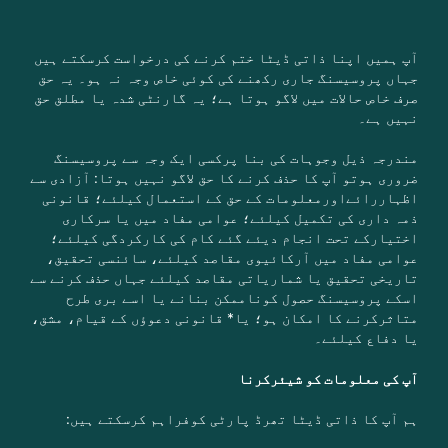
آپ ہمیں اپنا ذاتی ڈیٹا ختم کرنے کی درخواست کرسکتے ہیں
جہاں پروسیسنگ جاری رکھنے کی کوئی خاص وجہ نہ ہو۔ یہ حق
صرف خاص حالات میں لاگو ہوتا ہے؛ یہ گارنٹی شدہ یا مطلق حق
نہیں ہے۔
مندرجہ ذیل وجوہات کی بنا پرکسی ایک وجہ سے پروسیسنگ
ضروری ہوتو آپ کا حذف کرنے کا حق لاگو نہیں ہوتا: آزادی سے
اظہاررائےاورمعلومات کے حق کے استعمال کیلئے؛ قانونی
ذمہ داری کی تکمیل کیلئے؛ عوامی مفاد میں یا سرکاری
اختیارکے تحت انجام دیئے گئے کام کی کارکردگی کیلئے؛
عوامی مفاد میں آرکائیوی مقاصد کیلئے، سائنسی تحقیق،
تاریخی تحقیق یا شماریاتی مقاصد کیلئے جہاں حذف کرنے سے
اسکے پروسیسنگ حصول کوناممکن بنانے یا اسے بری طرح
متاثرکرنے کا امکان ہو؛ یا* قانونی دعوؤں کے قیام، مشق،
یا دفاع کیلئے۔
آپ کی معلومات کو شیئرکرنا
ہم آپ کا ذاتی ڈیٹا تھرڈ پارٹی کوفراہم کرسکتے ہیں: