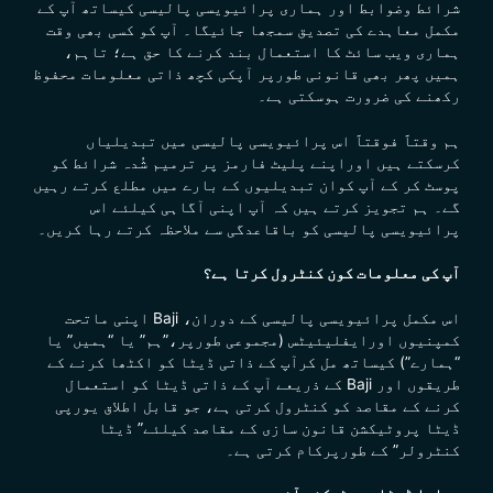
شرائط وضوابط اور ہماری پرائیویسی پالیسی کیساتھ آپ کے
مکمل معاہدے کی تصدیق سمجھا جائیگا۔ آپ کو کسی بھی وقت
ہماری ویب سائٹ کا استعمال بند کرنے کا حق ہے؛ تاہم،
ہمیں پھر بھی قانونی طورپر آپکی کچھ ذاتی معلومات محفوظ
رکھنے کی ضرورت ہوسکتی ہے۔
ہم وقتاََ فوقتاََ اس
پرائیویسی
پالیسی میں تبدیلیاں
کرسکتے ہیں اوراپنے پلیٹ فارمز پر ترمیم شُدہ شرائط کو
پوسٹ کر کے آپ کوان تبدیلیوں کے بارے میں مطلع کرتے رہیں
گے۔
ہم تجویز کرتے ہیں کہ آپ اپنی آگاہی کیلئے اس
پرائیویسی
پالیسی کو باقاعدگی سے ملاحظہ کرتے رہا کریں۔
آپ کی معلومات کون کنٹرول کرتا ہے؟
اس مکمل
پرائیویسی
پالیسی کے دوران، Baji اپنی ماتحت
کمپنیوں اورایفلیئیٹس (مجموعی طورپر،”ہم” یا “ہمیں” یا
“ہمارے”) کیساتھ مل کرآپ کے ذاتی ڈیٹا کو اکٹھا کرنے کے
طریقوں اور Baji کے ذریعے آپ کے ذاتی ڈیٹا کو استعمال
کرنے کے مقاصد کو کنٹرول کرتی ہے، جو قابل اطلاق یورپی
ڈیٹا پروٹیکشن قانون سازی کے مقاصد کیلئے” ڈیٹا
کنٹرولر” کے طورپرکام کرتی ہے۔