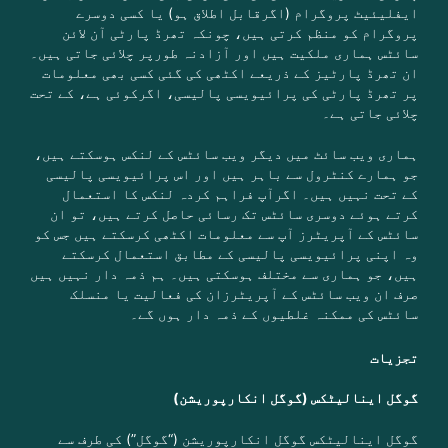
ایفلیئیٹ پروگرام (اگرقابل اطلاق ہو) یا کسی دوسرے
پروگرام کو منظم کرتی ہیں، چونکہ تھرڈ پارٹی آن لائن
سائٹس ہماری ملکیت ہیں اور آزادنہ طورپر چلائی جاتی ہیں۔
ان تھرڈ پارٹیز کے ذریعے اکٹھی کی گئی کسی بھی معلومات
پر تھرڈ پارٹی کی پرائیویسی پالیسی، اگرکوئی ہے، کے تحت
چلائی جاتی ہے۔
ہماری ویب سائٹ میں دیگر ویب سائٹس کے لنکس ہوسکتے ہیں،
جو ہمارے کنٹرول سے باہر ہیں اور اس پرائیویسی پالیسی
کے تحت نہیں ہیں۔ اگرآپ فراہم کردہ لنکس کا استعمال
کرتے ہوئے دوسری سائٹس تک رسائی حاصل کرتے ہیں، تو ان
سائٹس کے آپریٹرز آپ سے معلومات اکٹھی کرسکتے ہیں جس کو
وہ اپنی پرائیویسی پالیسی کے مطابق استعمال کرسکتے
ہیں، جو ہماری سے مختلف ہوسکتی ہیں۔ ہم ذمہ دار نہیں ہیں
صرف ان ویب سائٹس کے آپریٹرزان کی فعالیت یا منسلک
سائٹس کی ممکنہ غلطیوں کے ذمہ دار ہوں گے۔
تجزیات
گوگل اینالیٹکس (گوگل انکارپوریشن)
گوگل اینالیٹکس گوگل انکارپوریشن (“گوگل”) کی طرف سے