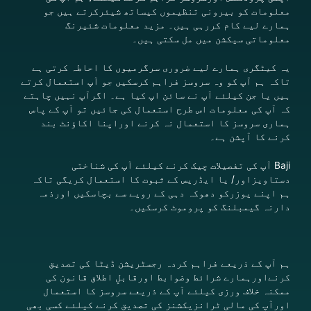
معلومات کو بیرونی تنظیموں کیساتھ شیئرکرتے ہیں جو
ہمارے لیے کام کررہی ہیں۔ مزید معلومات شئیرنگ
معلوماتی سیکشن میں مل سکتی ہیں۔
یہ
کیٹگری
ہمارے لیے ضروری سرگرمیوں کا احاطہ کرتی ہے
تاکہ ہم آپ کو وہ سروسز فراہم کرسکیں جو آپ استعمال کرتے
ہیں یا جن کیلئے آپ نے سائن اپ کیا ہے۔
اگرآپ نہیں چاہتے
کہ آپ کی معلومات اس طرح استعمال کی جائیں تو آپ کے پاس
ہماری سروسز کا استعمال نہ کرنے اوراپنا اکاؤنٹ بند
کرنے کا آپشن ہے۔
Baji آپ کی تفصیلات چیک کرنے کیلئے آپ کی شناختی
دستاویزاور/ یا ایڈریس کے ثبوت کا استعمال کریگی تاکہ
ہم اپنے یوزرکو دھوکہ دہی کے رویے سے بچاسکیں اورذمہ
دارنہ گیمبلنگ کو پروموٹ کرسکیں۔
ہم آپ کے ذریعے فراہم کردہ رجسٹریشن ڈیٹا کی تصدیق
کرنےاورہمارے شرائط وضوابط اورقابلِ اطلاق قانون کی
ممکنہ خلاف ورزی کیلئے آپ کے ذریعے سروسز کا استعمال
اورآپ کی مالی ٹرانزیکشنز کی تصدیق کرنے کیلئے کسی بھی