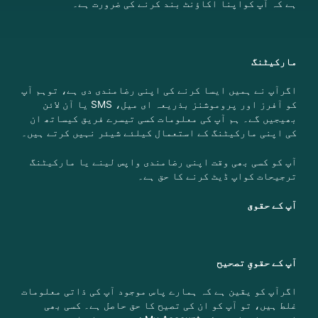
ہے کہ آپ کواپنا اکاؤنٹ بند کرنے کی ضرورت ہے۔
مارکیٹنگ
اگرآپ نے ہمیں ایسا کرنے کی اپنی رضامندی دی ہے، توہم آپ
کو آفرز اور پروموشنز بذریعہ ای میل، SMS یا آن لائن
بھیجیں گے۔
ہم آپ کی معلومات کسی تیسرے فریق کیساتھ ان
کی اپنی مارکیٹنگ کے استعمال کیلئے شیئر نہیں کرتے ہیں۔
آپ کو کسی بھی وقت اپنی رضامندی واپس لینے یا مارکیٹنگ
ترجیحات کواپ ڈیٹ کرنے کا حق ہے۔
آپ کے حقوق
آپ کے حقوقِ
تصحیح
اگرآپ کو یقین ہے کہ ہمارے پاس موجود آپ کی ذاتی معلومات
غلط ہیں، تو آپ کو ان کی تصیح کا حق حاصل ہے۔ کسی بھی