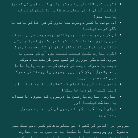
اگرہم کسی قانونی یا ریگولیٹری ذمہ داری کی تعمیل
کیلئے آپ کی ذاتی معلومات ظاہر یا شیئرکرنے کے
پابند ہیں؛
اس نوٹس یا کسی دوسرے معاہدوں کی شرائط کو نافذ یا
لاگو کرنے کیلئے؛
آپ کی درخواست کردہ پروڈکٹس اورسروسز فراہم کرنے
میں ہماری معاونت کرنے کیلئے، بشمول تھرڈ پارٹی
سافٹ وئیرفراہم کنندگان لیکن ان تک محدود نہیں؛
اگر، ہمارے مکمل فیصلے کیمطابق، آپ کو ہمیں یا
سروس کے دیگر یوزرز کو کسی بھی طریقے سے دھوکہ
دینے یا دھوکہ دینے کی کوشش کرتے ہوئے پایا جاتا
ہے، بشمول لیکن گیم ہیراپھیری یا پیمنٹ کی دھوکہ
دہی تک محدود نہیں؛
عادی ہونے کی روک تھام کے تحقیقی مقاصد کیلئے ( یہ
ڈیٹا گمنام کردیا جائیگا)
ہمارے، ہمارے صارفین یا دوسروں کے حقوق، جائیداد
یا حفاظت کیلئے؛ اور
جہاں ایسا کرنے کیلئے ہمیں آپ کی اجازت موصول
ہوگئی ہو۔
سروسز پر اکٹھی کی گئی ذاتی معلومات کو کسی بھی ملک میں
محفوظ اور پروسیس کیا جا سکتا ہے جس میں ہم یا ہمارے
ایفلیئیٹس، سپلائرز یا ایجنٹ سہولیات کو برقرار رکھتے