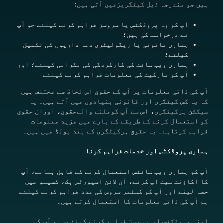
ہیں جو مندرجہ ذیل کیٹگریزمیں آتی ہیں:
آپ کو وہ پروڈکٹس یا سروسز فراہم کرنے کیلئے جو آپ
نے درخواست کی ہیں؛
ہماری قانونی یا ریگولیٹری ذمہ داریوں کی تکمیل
کیلئے؛
ہماری ویب سائٹ کی کارکردگی کی نگرانی کیلئے؛ اور
آپ کو مارکیٹ کی معلومات فراہم کرنے کیلئے
آپ کی ذاتی معلومات پر آپ کے حقوق اس لحاظ سے مختلف ہیں
کہ یہ کس کیٹگری اور قانونی بنیادوں میں آتے ہیں۔ یہ
سیکشن ہرکیٹگری، اس سے آپ کوملنے والےحقوق، اوران حقوق
کو استعمال کرنے کے طریقے کے بارے میں مزید معلومات
فراہم کرتاہے۔ یہ حقوق ہرکیٹگری کے بعد بولڈ میں ہیں۔
ہماری پروڈکٹس اور خدمات فراہم کرنا
آپ کو ہماری ویب سائٹس استعمال کرنے کے قابل بنانے، آپ
کا اکاؤنٹ سیٹ اپ کرنے، آن لائن اسپورٹس بک، کسینو میں
حصہ لینے اور آپ کو کسٹمر سروس کی مدد فراہم کرنے کیلئے
ہم آپ کی ذاتی معلومات کا استعمال کرتے ہیں۔
اپنی پروڈکٹس اورسروسز
فراہم
کرنے کیلئے، ہم آپ کی