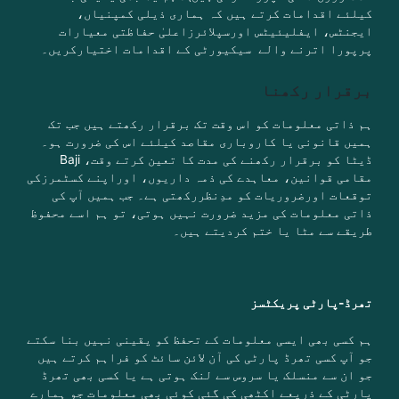
کیلئے اقدامات کرتے ہیں کہ ہماری ذیلی کمپنیاں،
ایجنٹس، ایفلیئیٹس اورسپلائرزاعلیٰ حفاظتی معیارات
پرپورا اترنے والے
سیکیورٹی کے اقدامات اختیارکریں
۔
برقرار رکھنا
ہم ذاتی معلومات کو اس وقت تک برقرار رکھتے ہیں جب تک
ہمیں قانونی یا کاروباری مقاصد کیلئے اس کی ضرورت ہو۔
ڈیٹا کو برقرار رکھنے کی مدت کا تعین کرتے وقت، Baji
مقامی قوانین، معاہدے کی ذمہ داریوں، اوراپنے کسٹمرزکی
توقعات اورضروریات کو مدِنظررکھتی ہے۔ جب ہمیں آپ کی
ذاتی معلومات کی مزید ضرورت نہیں ہوتی، تو ہم اسے محفوظ
طریقے سے مٹا یا ختم کردیتے ہیں۔
تھرڈ-پارٹی پریکٹسز
ہم کسی بھی ایسی معلومات کے تحفظ کو یقینی نہیں بنا سکتے
جو آپ کسی تھرڈ پارٹی کی آن لائن سائٹ کو فراہم کرتے ہیں
جو ان سے منسلک یا سروس سے لنک ہوتی ہے یا کسی بھی تھرڈ
پارٹی کے ذریعے اکٹھی کی گئی کوئی بھی معلومات جو ہمارے