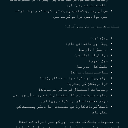
انکشاف کرتے ہیں؛ اور
جب آپ ہماری کسٹمرسپورٹ ٹیم کیساتھ رابطہ کرتے
ہیں توانھیں فراہم کرتے ہیں
معلومات میں شامل ہیں آپ کا:
یوزرنیم؛
پہلا اور خاندانی نام؛
ای میل ایڈریس؛
رہائش کا ایڈریس؛
فون نمبر؛
بلنگ کا ایڈریس؛
شناختی دستاویزات؛
ایڈریس ثابت کرنے والے دستاویزات؛
ٹرانزیکشن کی ہسٹری؛
ویب سائٹ استعمال کرنے کی ترجیحات؛
ہمارے پلیٹ فارم کا استعمال کرتے ہوئے آپ جو بھی
دیگر معلومات فراہم کرتے ہیں؛ اور
ڈیبٹ/کریڈٹ کارڈ کی تفصیلات، یا دیگر پیمینٹ کی
معلومات
یہ معلومات بلنگ کے مقاصد اور کم عمر افراد کے تحفظ
کیلئے بھی درکارہیں۔ آپ کسٹمرسپورٹ سے رابطہ کر کے ان