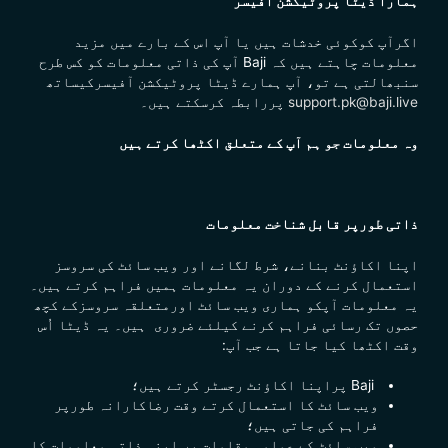
ہمارا ڈیٹا پروٹیکشن آفیسر
اگرآپ کوکوئی خدشات ہیں یا آپ اس کے بارے میں مزید
معلومات چاہتے ہیں کہ Baji آپ کی ذاتی معلومات کو کس طرح
سنبھالتی ہے تو، آپ ہمارے ڈیٹا پروٹیکشن آفیسرکیساتھ
support.pk@baji.live
پررابطہ کرسکتے ہیں۔
وہ معلومات جو ہم آپ کے متعلق اکٹھا کرتے ہیں
ذاتی طورپر قابل شناخت معلومات
اپنا اکاؤنٹ بنانے، شرط لگانے اور ویب سائٹ کی سروسز
استعمال کرنے کے دوران یہ معلومات ہمیں فراہم کرتے ہیں۔
یہ معلومات آپکو ہماری ویب سائٹ اورمتعلقہ سروسزکے کچھ
حصوں تک رسائی فراہم کرنے کیلئے ضروری ہیں۔ یہ ڈیٹا اُس
وقت اکٹھا کیا جاتا ہے جب آپ:
Baji پراپنا اکاؤنٹ رجسٹر کرتے ہیں؛
ویب سائٹ کا استعمال کرتے وقت رضاکارانہ طورپر
فراہم کی جاتی ہیں؛
ویب سائٹ کے عوامی مقامات پر اپنی ذاتی معلومات کا