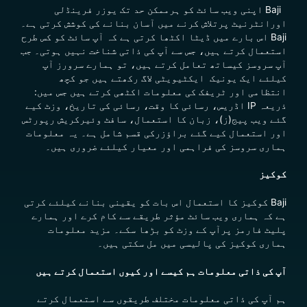
Baji اپنی ویب سائٹ کو ہرممکن حد تک یوزر فرینڈلی
اورانٹرنیٹ پرتلاش کرنے میں آسان بنانے کی کوشش کرتی ہے۔
Baji اس بارے میں ڈیٹا اکٹھا کرتی ہے کہ آپ سائٹ کو کس طرح
استعمال کرتے ہیں، جس سے آپ کی ذاتی شناخت نہیں ہوتی۔ جب
آپ سروسز کیساتھ تعامل کرتے ہیں، تو ہمارے سرورز آپ
کیلئے ایک یونیک ایکٹیویٹی لاگ رکھتے ہیں جو کچھ
انتظامی اور ٹریفک کی معلومات اکٹھی کرتے ہیں جس میں:
ذریعہ IP اڈریس، رسائی کا وقت، رسائی کی تاریخ، وزٹ کیے
گئے ویب پیج(ز)، زبان کا استعمال، سافٹ وئیرکریش رپورٹس
اور استعمال کیے گئے براؤزرکی قسم شامل ہے۔ یہ معلومات
ہماری سروسز کی فراہمی اور معیار کیلئے ضروری ہیں۔
کوکیز
Baji کوکیز کا استعمال اس بات کو یقینی بنانے کیلئے کرتی
ہے کہ ہماری ویب سائٹ مؤثر طریقے سے کام کرے اور ہمارے
پلیٹ فارمز پرآپ کے وزٹ کو بڑھا سکے۔ مزید معلومات
ہماری کوکیز کی پالیسی میں مل سکتی ہیں۔
آپ کی ذاتی معلومات ہم کیسے اور کیوں استعمال کرتے ہیں
ہم آپ کی ذاتی معلومات مختلف طریقوں سے استعمال کرتے