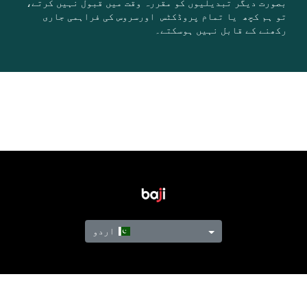
بصورت دیگر تبدیلیوں کو مقررہ وقت میں قبول نہیں کرتے،
تو ہم کچھ یا تمام پروڈکٹس اورسروس کی فراہمی جاری
رکھنے کے قابل نہیں ہوسکتے۔
اردو
KYC
Privacy Policy
Terms & Conditions
Rules & Regulations