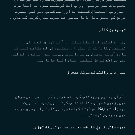
معلومات میں ترمیم اوراپ ڈیٹ کرسکتے ہیں۔
یہ ڈیٹا صرف
اندرونی استعمال کیلئے ہے
اوراسے کبھی بھی کسی تیسرے
فریق کو نہیں دیا جاتا ہے سوائے نیچے بیان کردہ کے علاوہ۔
ٹیلیفون کالز
ہمارے کسٹمر کانٹیکٹ سینٹر پرآنے اور جانے والی
ٹیلیفون کالز کو تربیتی اورسیکیورٹی کے مقاصد کیساتھ
ساتھ آپ کو موصول ہونے والی سروس سے پیدا ہونے والے کسی
بھی سوالات کے حل کیلئے ریکارڈ کیا جاتا ہے۔
ہماری پروڈکٹس کے سوشل فیچرز
اگرآپ ہماری پروڈکٹس کیساتھ فراہم کردہ کسی بھی سوشل
فیچرزمیں شمولیت کا انتخاب کرتے ہیں (جیسا کہ چیٹ
رومز)، تو
Baji اس ڈیٹا کواسٹور، ریکارڈ یا دوسری صورت
میں پروسیس کرسکتی ہے۔
غیر- ذاتی قابلِ شناخت معلومات اورٹریفک تجزیہ