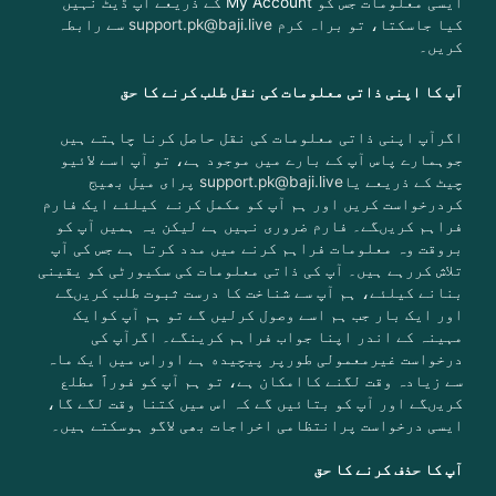
ایسی معلومات جس کو My Account کے ذریعے اپ ڈیٹ نہیں
کیا جاسکتا، تو براہ کرم
support.pk@baji.live
سے رابطہ
کریں۔
آپ کا اپنی ذاتی معلومات کی نقل طلب کرنے کا حق
اگرآپ اپنی ذاتی معلومات کی نقل حاصل کرنا چاہتے ہیں
جوہمارے پاس آپ کے بارے میں موجود ہے، تو آپ اسے لائیو
چیٹ کے ذریعے یا
support.pk@baji.live
پرای میل بھیج
کردرخواست کریں اور ہم آپ کو مکمل کرنے کیلئے ایک فارم
فراہم کریںگے۔
فارم ضروری نہیں ہے لیکن یہ ہمیں آپ کو
بروقت وہ معلومات فراہم کرنے میں مدد کرتا ہے جس کی آپ
تلاش کررہے ہیں۔
آپ کی ذاتی معلومات کی سکیورٹی کو یقینی
بنانے کیلئے، ہم آپ سے شناخت کا درست ثبوت طلب کریںگے
اور ایک بار جب ہم اسے وصول کرلیں گے تو ہم آپ کوایک
مہینہ کے اندر اپنا جواب فراہم کرینگے۔ اگرآپ کی
درخواست غیرمعمولی طورپر پیچیده ہے اوراس میں ایک ماہ
سے زیادہ وقت لگنے کاامکان ہے، تو ہم آپ کو فوراََ مطلع
کریںگے اور آپ کو بتائیں گے کہ اس میں کتنا وقت لگے گا،
ایسی درخواست پرانتظامی اخراجات بھی لاگو ہوسکتے ہیں۔
آپ کا حذف کرنے کا حق