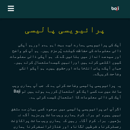
Ski
t
conten
پرائیویسی پالیسی
آپک کی
پرائیویسی
ہمارے لیے بہت اہم ہے، اورہم آپکی
ذاتی معلومات کی حفاظت کیلئے پُرعزم ہیں۔ ہم آپ کو واضح
اور سیدھے انداز میں بتائیں گے کہ ہم آپکی ذاتی معلومات
کیوں اکٹھی کرتے ہیں اورانہیں کیسےاستعمال کرتے ہیں۔
جہاں آپکے پاس انتخابات اورحقوق ہیں، ہم آپکو انکی
وضاحت کریںگے۔
یہ
پرائیویسی
پالیسی وضاحت کرتی ہے کہ جب آپ ہماری ویب
سائٹ میں سے کسی ایک کو استعمال کررہے ہوتے ہیں تو Baji
آپک کی ذاتی معلومات کا استعمال کیسے کرتی ہے۔
اگرآپ اس
پرائیویسی
پالیسی میں موجود کسی بیان سے متفق
نہیں ہیں، تو براہ کرم ہماری ویب سائٹ پرمزید آگے نہ
بڑھیں۔ براہ کرم آگاہ رہیں کہ ہماری ویب سائٹ پراکاؤنٹ
رجسٹرکرنا، شرطیں لگانا، اور فنڈزٹرانسفرکرنا ہماری