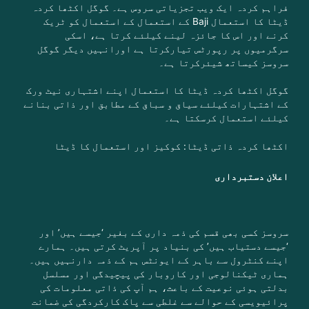
فراہم کردہ ایک ویب تجزیاتی سروس ہے۔
گوگل اکٹھا کردہ
ڈیٹا کا استعمال Baji کے استعمال کے استعمال کو ٹریک
کرنے اور اس کا جائزہ لینے کیلئے کرتا ہے، اسکی
سرگرمیوں پر رپورٹس تیارکرتا ہے اور
انہیں دیگر گوگل
سروسز کیساتھ شیئرکرتا ہے۔
گوگل اکٹھا کردہ ڈیٹا کا استعمال اپنے اشتہاری نیٹ ورک
کے اشتہارات کیلئے سیاق و سباق کے مطابق اور ذاتی بنانے
کیلئے استعمال کرسکتا ہے۔
اکٹھا کردہ ذاتی ڈیٹا: کوکیز اور استعمال کا ڈیٹا
اعلان دستبرداری
سروسز کسی بھی قسم کی ذمہ داری کے بغیر ‘جیسے ہیں’ اور
‘جیسے دستیاب ہیں’ کی بنیاد پر آپریٹ کرتی ہیں۔ ہمارے
اپنے کنٹرول سے باہر کے ایونٹس ہم کے ذمہ دارنہیں ہیں۔
ہماری ٹیکنالوجی اور کاروبار کی پیچیدگی اور مسلسل
بدلتی ہوئی نوعیت کے باعث، ہم آپ کی ذاتی معلومات کی
پرائیویسی کے حوالے سے غلطی سے پاک کارکردگی کی ضمانت