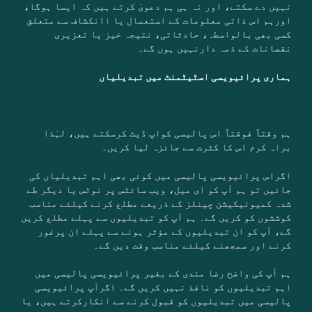
نہیں دے سکتے، اور نہ ہی ہم دعویٰ کرتے ہیں کہ ایسا ہوگا،
اورہم اس ذاتی معلومات کے استعمال یا اانکشاف سے متعلق
کسی بھی بالواسطہ، حادثاتی، نتیجہ خیز یا تعزیری
نقصانات کے ذمہ دارنہیں ہوں گے۔
ہماری پرائیویسی اسٹیٹمنٹ میں تبدیلیاں
ہم وقتاََ فوقتاََ اس پالیسی کواپ ڈیٹ کرسکتے ہیں، لہٰذا
براہ کرم اس کا کثرت سے جائزہ لیا کریں۔
اگراس پرائیویسی پالیسی میں کوئی بھی اہم تبدیلیاں کی
جائیں تو ہم آپ کو ای میل، ویب سائٹس پر نوٹس یا دیگر طے
شدہ کمیونیکیشن چینلز کے ذریعے مطلع کرنے کیلئے مناسب
کوششوں کو کریں گے۔ ہم آپ کو تبدیلیوں سے پہلے مطلع کریں
گے، آپ کو ان تبدیلیوں کے مؤثر ہونے سے پہلے ان پرغور
کرنے اور سمجھنے کیلئے مناسب وقت دیں گے۔
ہم آپ کی واضح رضا مندی کے بغیر پرائیویسی پالیسی میں
اہم تبدیلیوں کو نافذ نہیں کریں گے۔ اگرآپ پرائیویسی
پالیسی میں تبدیلیوں کو قبول کرنے سے انکارکرتے ہیں، یا