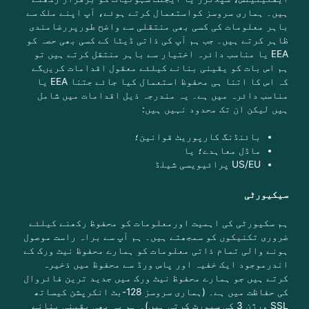
ہیں۔ ہماری سروسز کواستعمال کرتے ہوئے، آپ اپنے ملک سے
باہر معلومات کی کسی بھی منتقلی سے واضح طورپررضامندی
ظاہر کرتے ہیں۔ جب ہم آپ کی ذاتی ڈیٹا کے کسی بھی حصہ کو
EEA یا مناسب دائرہ اختیار سے باہر منتقل کرتے ہیں تو
ہم اس بات کو یقینی بنانے کیلئے معقول اقدامات کریںگے
کہ اس کا اتنا ہی محفوظ استعمال کیا جائے جتنا EEA یا
مناسب دائرہ میں ہے۔ یہ مندرجہ ذیل اقدامات میں شامل
ہیں لیکن ان تک محدود نہیں ہیں:
بائنڈنگ کارپوریٹ قوانین؛
ماڈل معاہدے؛ یا
US/EU پرائیویسی شیلڈ
سیکیورٹی
ہم سکیورٹی کی اہمیت اورمعلومات کو محفوظ رکھنے کیلئے
ضروری
تکنیکوں
کو سمجھتے ہیں۔
ہم آپ سے براہ راست موصول
ہونے والی تمام ذاتی معلومات کو ہمارے محفوظ نیٹ ورک کے
اندرموجود ایک خفیہ اور پاس ورڈ سے محفوظ میں ذخیرہ
کرتے ہیں جو ہمارے محفوظ نیٹ ورک میں جدید ترین فائروال
کی حفاظت میں ہے۔ (ہماری سروسز 128-بٹ انکرپشن کیساتھ
SSL ورژن 3 کی سپورٹ کرتی ہیں)۔
ہم یہ بھی یقینی بنانے