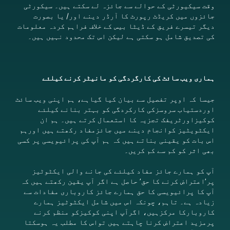
وقت سیکیورٹی کے حوالے سے جائزہ لے سکتے ہیں۔
سیکورٹی
جائزوں میں کریڈٹ رپورٹ کا آرڈر دینے اور/ یا بصورت
دیگر تیسرے فریق کے ڈیٹا بیس کے خلاف فراہم کردہ معلومات
کی تصدیق شامل ہو سکتی ہے لیکن اس تک محدود نہیں ہیں۔
ہماری ویب سائٹ کی کارگردگی کو مانیٹر کرنے کیلئے
جیسا کہ اوپر تفصیل سے بیان کیا گیاہے
،
ہم اپنی ویب سائٹ
اوردستیاب سروسزکی کارکردگی کو بہتر بنانے کیلئے
کوکیزاورٹریفک تجزیہ کا استعمال کرتے ہیں۔ ہم
ان
ایکٹویٹیز کوانجام دینے میں جائزمفاد رکھتے ہیں اورہم
اس بات کو یقینی بناتے ہیں کہ ہم آپ کی پرائیویسی پر کسی
بھی اثر کو کم سے کم کریں۔
آپ کو ہمارے جائز مفاد کیلئے کی جانے والی ایکٹوٹیز
پر’اعتراض کرنے کا حق’ حاصل ہے اگر آپ یقین رکھتے ہیں کہ
آپ کا پرائیویسی کا حق ہمارے جائز کاروباری مفادات سے
زیادہ ہے۔ تاہم، چونکہ اس میں شامل ایکٹوٹیز ہمارے
کاروبارکا مرکزہیں، اگرآپ اپنی کوکیزکو منظم کرنے
پرمزید اعتراض کرنا چاہتے ہیں تواس کا مطلب یہ ہوسکتا