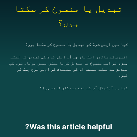
تبدیل یا منسوخ کر سکتا
ہوں؟
کیا میں اپنی شرط کو تبدیل یا منسوخ کر سکتا ہوں؟
افسوس کے ساتھ، ایک بار جب آپ اپنی شرط کی تصدیق کر لیتے
ہیں، تو اسے منسوخ یا تبدیل کرنا ممکن نہیں ہوتا۔ شرط کی
تصدیق سے پہلے ہمیشہ اس کی تفصیلات کو اچھی طرح چیک کر
لیں۔
کیا یہ آرٹیکل آپ کے لیے مددگار ثابت ہوا؟
Was this article helpful?