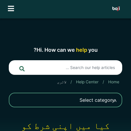
Ski
t
conten
Hi. How can we
help
you?
Home
/
Help Center
/
لاٹری
کیا میں اپنی شرط کو