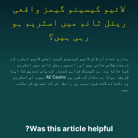
لائیو کیسینو گیمز واقعی
ریئل ٹائم میں اسٹریم ہو
رہی ہیں؟
ہماری تمام آن لائن لائیو کیسینو گیمز اصلی لائیو ڈیلرز کے
ذریعے چلائی جاتی ہیں اور انہیں ریئل ٹائم میں اسٹریم
کیا جاتا ہے۔ ہر گیمنگ فراہم کنندہ کے پاس تصدیق کا اپنا
طریقہ ہوتا ہے مثال کے طور پر AE Casino میں، آپ اسکرین
پر دکھائے گئے فون نمبر پر رابطہ کر کے تصدیق کر سکتے
ہیں۔
Was this article helpful?