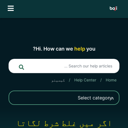
Ski
t
conten
Hi. How can we
help
you?
Home
/
Help Center
/
کیسینو
اگر میں غلط شرط لگاتا