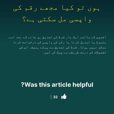
ہوں تو کیا مجھے رقم کی
واپسی مل سکتی ہے؟
افسوس کے ساتھ، ایک بار شرط کی تصدیق ہو جانے کے بعد اسے
منسوخ یا تبدیل کرنا یا رقم کی واپسی کی درخواست کرنا
ممکن نہیں ہوتا۔ شرط کی تصدیق سے پہلے ہمیشہ اس کی
تفصیلات کو درست طریقے سے چیک کر لیں۔
Was this article helpful?
32