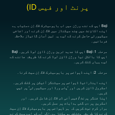
پرنٹ اور فیس ID)
Baji ایپ کے نئے ورژن میں اب بایومیٹرک لاگ اِن دستیاب ہے
اپنے اکاؤنٹ میں چند سیکنڈز میں لاگ اِن کرنے اور اضافی
سیکیورٹی حاصل کرنے کے لیے یہ تین آسان گائیڈز ملاحظہ
فرمائیں۔
مرحلہ 1: Baji ایپ کا جدید ترین ورژن ڈاؤن لوڈ کریں۔ Baji
ایپ کا بالکل نیا ورژن ڈاؤن لوڈ کرنے کا طریقہ جاننے کے
لیے یہاں کلک کریں۔
مرحلہ 2: اپنے ڈیوائس پر بایومیٹرک لاگ اِن سیٹ کرنا۔
اپنے اینڈرائیڈ ڈیوائس پر سیٹنگز آئیکن پر کلک کریں۔
اسکرول ڈاؤن کریں اور ‘پاس ورڈ اور سیکیورٹی’ پر ٹیپ
کریں۔
اپنا فنگر پرنٹ / فیس آئی ڈی لاگ اِن شامل کریں۔ اور
اسکرین پر دی گئی ہدایات پر عمل کریں۔
براہِ کرم نوٹ کریں کہ ہر ڈیوائس پر بایومیٹرک لاگ اِن سیٹ
کرنے کا طریقہ مختلف ہو سکتا ہے۔اگر آپ کو اسے سیٹ کرنے