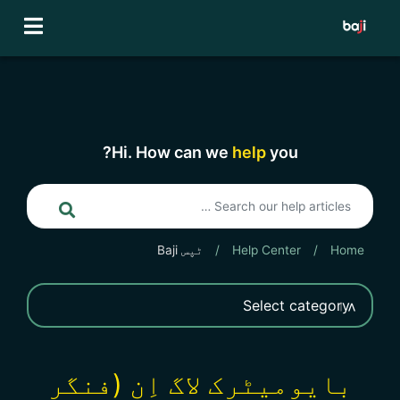
Ski
t
conten
Hi. How can we
help
you?
Home
/
Help Center
/
ٹپس Baji
بایومیٹرک لاگ اِن (فنگر