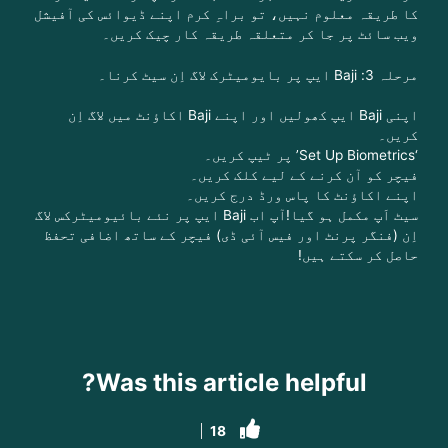
کا طریقہ معلوم نہیں، تو براہِ کرم اپنے ڈیوائس کی آفیشل
ویب سائٹ پر جا کر متعلقہ طریقہ کار چیک کریں۔
مرحلہ 3: Baji ایپ پر بایومیٹرک لاگ اِن سیٹ کرنا۔
اپنی Baji ایپ کھولیں اور اپنے Baji اکاؤنٹ میں لاگ اِن
کریں۔
‘Set Up Biometrics’ پر ٹیپ کریں۔
فیچر کو آن کرنے کے لیے کلک کریں۔
اپنے اکاؤنٹ کا پاس ورڈ درج کریں۔
سیٹ اَپ مکمل ہو گیا!آپ اب Baji ایپ پر نئے بائیومیٹرکس لاگ
اِن (فنگر پرنٹ اور فیس آئی ڈی) فیچر کے ساتھ اضافی تحفظ
حاصل کر سکتے ہیں!
Was this article helpful?
18