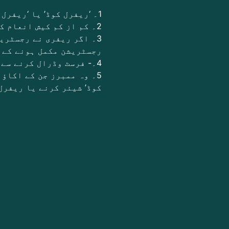
1۔ ‘ریفرل کوڈ’ یا ‘ریفرل لنک’ صرف اسی کرنسی کے لیے کارآمد ہوتا ہے۔
2۔ کم از کم کیش انعام کی ادائیگی 0.05 روپے ہے، اور زیادہ سے زیادہ ادائیگی کی کوئی حد نہیں ہے۔
3۔ اگر ریفری نے رجسٹری
رجسٹریشن مکمل ہونے کے ب
4۔- فرسٹ وڈرال کرنے سے پہلے تمام اکاؤنٹس میں کم از کم ایک ڈپازٹ ریکارڈ ہونا ضروری ہے۔
5۔ وہ ممبرز جن کے اکاؤ
کوڈ’ شیئر کرنے یا ریفرل