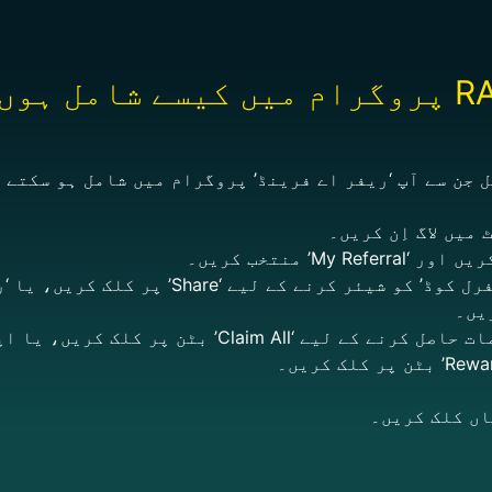
میں کیسے شامل ہوں؟
 جن سے آپ ‘ریفر اے فرینڈ’ پروگرام میں شامل ہو سکتے ہ
مرحلہ 3: اپنے مخصوص ‘ریفرل کوڈ’ کو شیئر کرنے 
مرحلہ 4: اپنے کیش انعامات حاصل کرنے کے لیے ‘aim All
اں کلک کریں۔