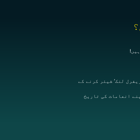
یں!
کے لیے ‘Share’ پر کلک کریں، یا ‘ریفرل لنک’ شیئر کرنے کے
Cl’ بٹن پر کلک کریں، یا اپنے انعامات کی تاریخ