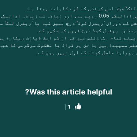
شن کے دوران ‘ریفرل کوڈ’ درج نہیں کیا یا ‘ریفرل لنک’ س
عد وہ ریفرل کوڈ درج نہیں کر سکیں گے۔
نٹس سسپینڈ ہیں یا جن پر فراڈ یا مشکوک سرگرمی کا شبہ
 ریوارڈ حاصل کرنے کے اہل نہیں ہوں گے۔
Was this article helpful?
1