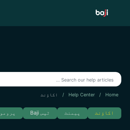
Ski
t
conten
Home
/
Help Center
/
اکاؤنٹ
اکاؤنٹ
پیمنٹ
ٹپس Baji
پرومو