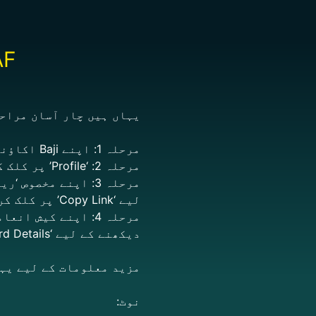
RAF پروگرام 
یہاں ہیں چار آسان مراحل
مرحلہ 1: اپنے Baji اکاؤنٹ میں لاگ اِن کریں۔
مرحلہ 2: ‘Profile’ پر کلک کریں اور ‘My Referral’ منتخب کریں۔
لیے ‘Copy Link’ پر کلک کریں۔
دیکھنے کے لیے ‘Reward Details’ بٹن پر کلک کریں۔
مزید معلومات کے لیے یہ
نوٹ: