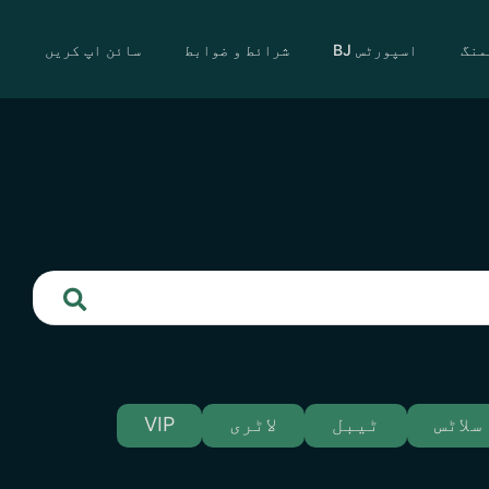
منگ
اسپورٹس BJ
شرائط و ضوابط
سائن اپ کریں
سلاٹس
ٹیبل
لاٹری
VIP