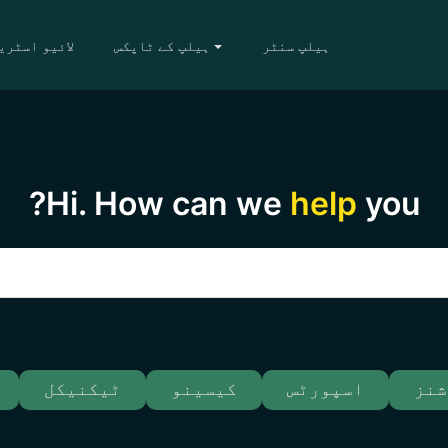
ہیلپ سنٹر
ہیلپ کے ٹاپکس
لائیو اسٹری
Hi. How can we
help
you?
شنز
اسپورٹس
کیسینو
ٹیکنیکل