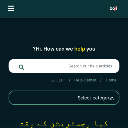
Ski
t
conten
Hi. How can we
help
you?
Home
/
Help Center
/
اکاؤنٹ
کیا رجسٹریشن کے وقت