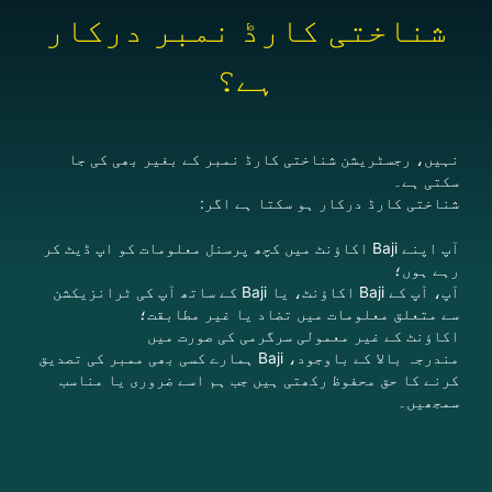
شناختی کارڈ نمبر درکار
ہے؟
نہیں، رجسٹریشن شناختی کارڈ نمبر کے بغیر بھی کی جا
سکتی ہے۔
شناختی کارڈ درکار ہو سکتا ہے اگر:
آپ اپنے Baji اکاؤنٹ میں کچھ پرسنل معلومات کو اپ ڈیٹ کر
رہے ہوں؛
آپ، آپ کے Baji اکاؤنٹ، یا Baji کے ساتھ آپ کی ٹرانزیکشن
سے متعلق معلومات میں تضاد یا غیر مطابقت؛
اکاؤنٹ کے غیر معمولی سرگرمی کی صورت میں
مندرجہ بالا کے باوجود، Baji ہمارے کسی بھی ممبر کی تصدیق
کرنے کا حق محفوظ رکھتی ہیں جب ہم اسے ضروری یا مناسب
سمجھیں۔