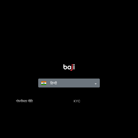
हिन्दी
गोपनीयता नीति
KYC
नियम और विनियम
नियम और शर्तें
जिम्मेदार गेमिंग