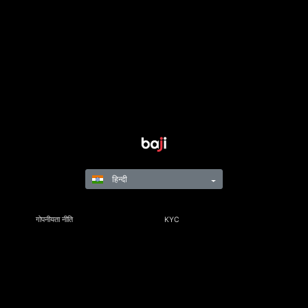
हिन्दी
गोपनीयता नीति
KYC
नियम और विनियम
नियम और शर्तें
जिम्मेदार गेमिंग